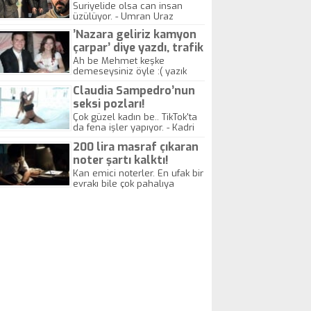
yitirdi
Suriyelide olsa can insan
üzülüyor. - Umran Uraz
’Nazara geliriz kamyon
çarpar’ diye yazdı, trafik
kazasında öldü!
Ah be Mehmet keşke
demeseysiniz öyle :( yazık
canlara.... - Abdullah Kadir
Claudia Sampedro’nun
seksi pozları!
Çok güzel kadın be.. TikTok'ta
da fena işler yapıyor. - Kadri
Beylik
200 lira masraf çıkaran
noter şartı kalktı!
Kan emici noterler. En ufak bir
evrakı bile çok pahalıya
yapıyorlar. Allah ellerine
düşürmesin. Çok paranızı
kaptırıyorsunuz. - Kayhan
Gezenti