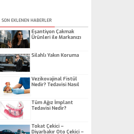
SON EKLENEN HABERLER
Eşantiyon Çakmak
Ürünleri ile Markanızı
Günlük Hayatta Öne
Çıkarın
Silahlı Yakın Koruma
Vezikovajinal Fistül
Nedir? Tedavisi Nasıl
Olur?
Tüm Ağız İmplant
Tedavisi Nedir?
Tokat Çekici –
Diyarbakır Oto Çekici –