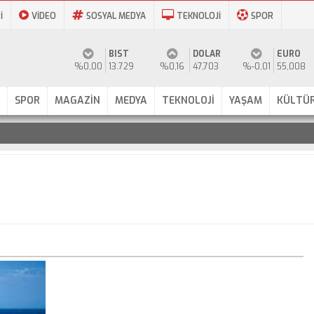
İ
VİDEO
SOSYAL MEDYA
TEKNOLOJİ
SPOR
BIST
DOLAR
EURO
%0,00
13.729
%0,16
47,703
%-0,01
55,008
SPOR
MAGAZİN
MEDYA
TEKNOLOJİ
YAŞAM
KÜLTÜR