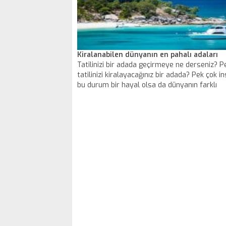
Kiralanabilen dünyanın en pahalı adaları
Tatilinizi bir adada geçirmeye ne derseniz? P
tatilinizi kiralayacağınız bir adada? Pek çok in
bu durum bir hayal olsa da dünyanın farklı
bölgelerinde muhteşem güzellikteki adalar üc
ödeyebilenlere kiralanıyor.
Dünyanın en pahalı 14 adası