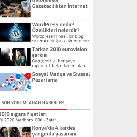
Geleneksel
Gazetecilikten İnternet
Gazeteciliğine!
WordPress nedir?
Özellikleri nelerdir?
Wordpress'in nasıl bir blog
sistemi olduğunu öğrenmeniz
için hazırlanmış bir yazıdır.
Tarkan 2010 eurovision
şarkısı
Geçtiğimiz yıl her şeye
rağmen 1. beklerken 4. olan
hadiseli Türkiye, sadece vücut
Sosyal Medya ve Siyasal
gösterisinin bu yarışmada
önemli olmadığını anlamıştır.
Pazarlama
Bu yıl Megastar Tarkan
geliyor, sahneye!
SON YORUMLANAN HABERLER
2010 sigara fiyatları
Yıl 2026 Marlboro 110tl - Zafer
Konya’da 4 kardeş
yangında yaşamını