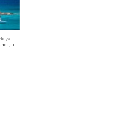
eki ya
san için
retini