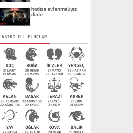
hadise evlenmeliyiz
dinle
ASTROLOJİ - BURÇLAR
KOÇ
BOĞA
İKİZLER
YENGEÇ
21 MART
20 NİSAN
21 MAYIS
22 HAZİRAN
19 NİSAN
20 MAYIS
21 HAZİRAN
22 TEMMUZ
ASLAN
BAŞAK
TERAZİ
AKREP
23 TEMMUZ
23 AĞUSTOS
23 EYLÜL
23 EKİM
22 AĞUSTOS
22 EYLÜL
22 EKİM
21 KASIM
YAY
OĞLAK
KOVA
BALIK
22 KASIM
22 ARALIK
20 OCAK
19 ŞUBAT