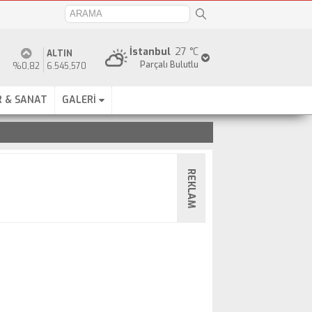
İstanbul
27 °C
ALTIN
Parçalı Bulutlu
%0,82
6.545,570
 & SANAT
GALERİ
REKLAM