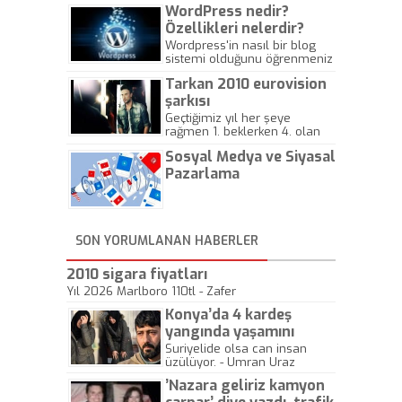
WordPress nedir?
Özellikleri nelerdir?
Wordpress'in nasıl bir blog
sistemi olduğunu öğrenmeniz
için hazırlanmış bir yazıdır.
Tarkan 2010 eurovision
şarkısı
Geçtiğimiz yıl her şeye
rağmen 1. beklerken 4. olan
hadiseli Türkiye, sadece vücut
Sosyal Medya ve Siyasal
gösterisinin bu yarışmada
önemli olmadığını anlamıştır.
Pazarlama
Bu yıl Megastar Tarkan
geliyor, sahneye!
SON YORUMLANAN HABERLER
2010 sigara fiyatları
Yıl 2026 Marlboro 110tl - Zafer
Konya’da 4 kardeş
yangında yaşamını
yitirdi
Suriyelide olsa can insan
üzülüyor. - Umran Uraz
’Nazara geliriz kamyon