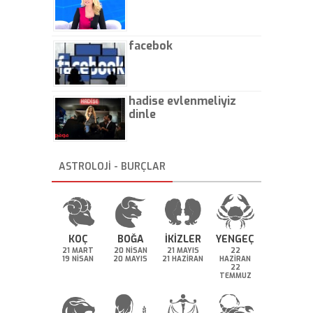
facebok
hadise evlenmeliyiz
dinle
ASTROLOJİ - BURÇLAR
KOÇ
BOĞA
İKİZLER
YENGEÇ
21 MART
20 NİSAN
21 MAYIS
22
19 NİSAN
20 MAYIS
21 HAZİRAN
HAZİRAN
22
TEMMUZ