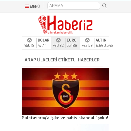
MENÜ
DOLAR
EURO
ALTIN
%0,18
47,711
%0,32
55,188
%2,59
6.660,545
ARAP ÜLKELERI ETIKETLI HABERLER
Galatasaray’a ‘şike ve bahis skandalı’ şoku!