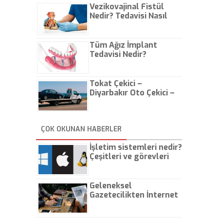
Vezikovajinal Fistül
Nedir? Tedavisi Nasıl
Olur?
Tüm Ağız İmplant
Tedavisi Nedir?
Tokat Çekici –
Diyarbakır Oto Çekici –
İstanbul Oto Çekici
ÇOK OKUNAN HABERLER
İşletim sistemleri nedir?
Çeşitleri ve görevleri
nelerdir?
Geleneksel
Gazetecilikten İnternet
Gazeteciliğine!