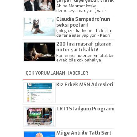
çarpar’ diye yazdı, trafik
kazasında öldü!
Ah be Mehmet keşke
demeseysiniz öyle :( yazık
canlara.... - Abdullah Kadir
Claudia Sampedro’nun
seksi pozları!
Çok güzel kadın be.. TikTok'ta
da fena işler yapıyor. - Kadri
Beylik
200 lira masraf çıkaran
noter şartı kalktı!
Kan emici noterler. En ufak bir
evrakı bile çok pahalıya
yapıyorlar. Allah ellerine
düşürmesin. Çok paranızı
ÇOK YORUMLANAN HABERLER
kaptırıyorsunuz. - Kayhan
Gezenti
Kız Erkek MSN Adresleri
TRT1 Stadyum Programı
Müge Anlı ile Tatlı Sert