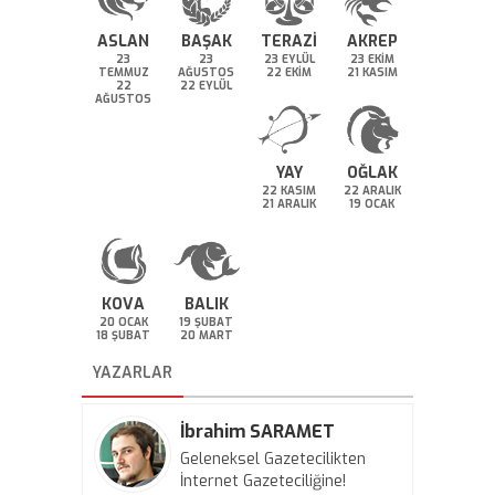
ASLAN
BAŞAK
TERAZİ
AKREP
23
23
23 EYLÜL
23 EKİM
TEMMUZ
AĞUSTOS
22 EKİM
21 KASIM
22
22 EYLÜL
AĞUSTOS
YAY
OĞLAK
22 KASIM
22 ARALIK
21 ARALIK
19 OCAK
KOVA
BALIK
20 OCAK
19 ŞUBAT
18 ŞUBAT
20 MART
YAZARLAR
İbrahim SARAMET
Geleneksel Gazetecilikten
İnternet Gazeteciliğine!