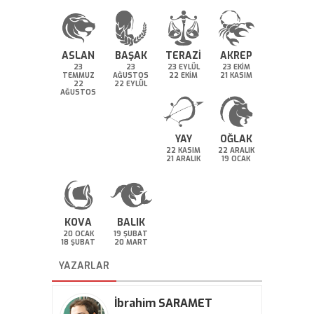
ASLAN
BAŞAK
TERAZİ
AKREP
23
23
23 EYLÜL
23 EKİM
TEMMUZ
AĞUSTOS
22 EKİM
21 KASIM
22
22 EYLÜL
AĞUSTOS
YAY
OĞLAK
22 KASIM
22 ARALIK
21 ARALIK
19 OCAK
KOVA
BALIK
20 OCAK
19 ŞUBAT
18 ŞUBAT
20 MART
YAZARLAR
İbrahim SARAMET