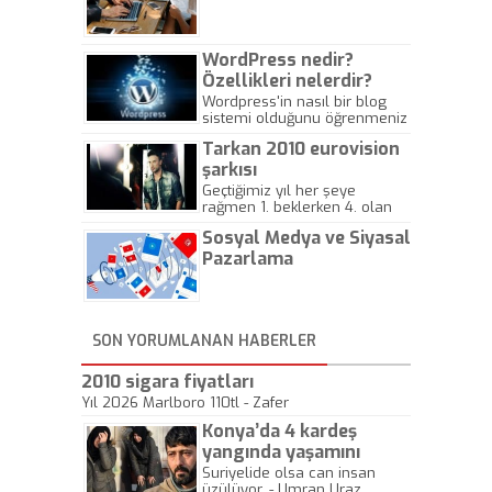
Gazeteciliğine!
WordPress nedir?
Özellikleri nelerdir?
Wordpress'in nasıl bir blog
sistemi olduğunu öğrenmeniz
için hazırlanmış bir yazıdır.
Tarkan 2010 eurovision
şarkısı
Geçtiğimiz yıl her şeye
rağmen 1. beklerken 4. olan
hadiseli Türkiye, sadece vücut
Sosyal Medya ve Siyasal
gösterisinin bu yarışmada
önemli olmadığını anlamıştır.
Pazarlama
Bu yıl Megastar Tarkan
geliyor, sahneye!
SON YORUMLANAN HABERLER
2010 sigara fiyatları
Yıl 2026 Marlboro 110tl - Zafer
Konya’da 4 kardeş
yangında yaşamını
yitirdi
Suriyelide olsa can insan
üzülüyor. - Umran Uraz