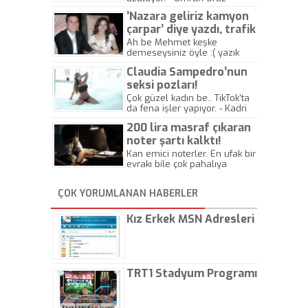
’Nazara geliriz kamyon
çarpar’ diye yazdı, trafik
kazasında öldü!
Ah be Mehmet keşke
demeseysiniz öyle :( yazık
canlara.... - Abdullah Kadir
Claudia Sampedro’nun
seksi pozları!
Çok güzel kadın be.. TikTok'ta
da fena işler yapıyor. - Kadri
Beylik
200 lira masraf çıkaran
noter şartı kalktı!
Kan emici noterler. En ufak bir
evrakı bile çok pahalıya
yapıyorlar. Allah ellerine
düşürmesin. Çok paranızı
ÇOK YORUMLANAN HABERLER
kaptırıyorsunuz. - Kayhan
Gezenti
Kız Erkek MSN Adresleri
TRT1 Stadyum Programı