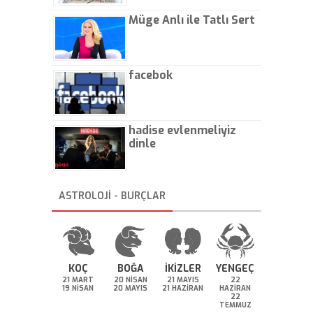
Müge Anlı ile Tatlı Sert
facebok
hadise evlenmeliyiz
dinle
ASTROLOJİ - BURÇLAR
KOÇ
BOĞA
İKİZLER
YENGEÇ
21 MART
20 NİSAN
21 MAYIS
22
19 NİSAN
20 MAYIS
21 HAZİRAN
HAZİRAN
22
TEMMUZ