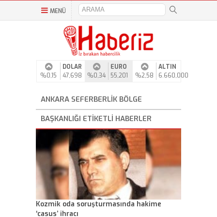
MENÜ
DOLAR
EURO
ALTIN
%0,15
47,698
%0,34
55,201
%2,58
6.660,000
ANKARA SEFERBERLIK BÖLGE
BAŞKANLIĞI ETIKETLI HABERLER
Kozmik oda soruşturmasında hakime
‘casus’ ihracı