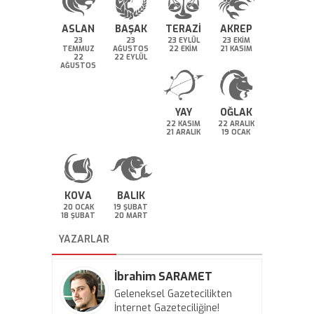
ASLAN
BAŞAK
TERAZİ
AKREP
23
23
23 EYLÜL
23 EKİM
TEMMUZ
AĞUSTOS
22 EKİM
21 KASIM
22
22 EYLÜL
AĞUSTOS
YAY
OĞLAK
22 KASIM
22 ARALIK
21 ARALIK
19 OCAK
KOVA
BALIK
20 OCAK
19 ŞUBAT
18 ŞUBAT
20 MART
YAZARLAR
İbrahim SARAMET
Geleneksel Gazetecilikten
İnternet Gazeteciliğine!