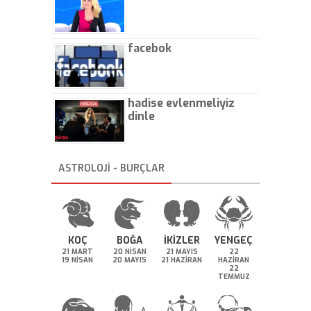
facebok
hadise evlenmeliyiz
dinle
ASTROLOJİ - BURÇLAR
KOÇ
BOĞA
İKİZLER
YENGEÇ
21 MART
20 NİSAN
21 MAYIS
22
19 NİSAN
20 MAYIS
21 HAZİRAN
HAZİRAN
22
TEMMUZ