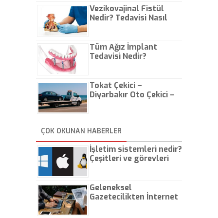
Vezikovajinal Fistül
Nedir? Tedavisi Nasıl
Olur?
Tüm Ağız İmplant
Tedavisi Nedir?
Tokat Çekici –
Diyarbakır Oto Çekici –
İstanbul Oto Çekici
ÇOK OKUNAN HABERLER
İşletim sistemleri nedir?
Çeşitleri ve görevleri
nelerdir?
Geleneksel
Gazetecilikten İnternet
Gazeteciliğine!