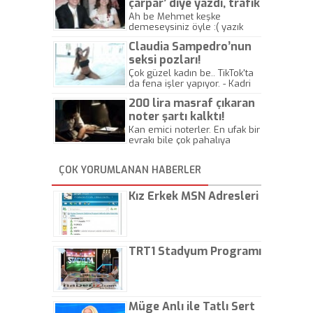
çarpar’ diye yazdı, trafik
kazasında öldü!
Ah be Mehmet keşke
demeseysiniz öyle :( yazık
canlara.... - Abdullah Kadir
Claudia Sampedro’nun
seksi pozları!
Çok güzel kadın be.. TikTok'ta
da fena işler yapıyor. - Kadri
Beylik
200 lira masraf çıkaran
noter şartı kalktı!
Kan emici noterler. En ufak bir
evrakı bile çok pahalıya
yapıyorlar. Allah ellerine
düşürmesin. Çok paranızı
ÇOK YORUMLANAN HABERLER
kaptırıyorsunuz. - Kayhan
Gezenti
Kız Erkek MSN Adresleri
TRT1 Stadyum Programı
Müge Anlı ile Tatlı Sert