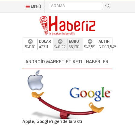
MENÜ
DOLAR
EURO
ALTIN
%0,18
47,711
%0,32
55,188
%2,59
6.660,545
ANDROID MARKET ETIKETLI HABERLER
Apple, Google’ı geride bıraktı