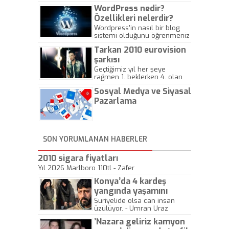
WordPress nedir?
Özellikleri nelerdir?
Wordpress'in nasıl bir blog
sistemi olduğunu öğrenmeniz
için hazırlanmış bir yazıdır.
Tarkan 2010 eurovision
şarkısı
Geçtiğimiz yıl her şeye
rağmen 1. beklerken 4. olan
hadiseli Türkiye, sadece vücut
Sosyal Medya ve Siyasal
gösterisinin bu yarışmada
önemli olmadığını anlamıştır.
Pazarlama
Bu yıl Megastar Tarkan
geliyor, sahneye!
SON YORUMLANAN HABERLER
2010 sigara fiyatları
Yıl 2026 Marlboro 110tl - Zafer
Konya’da 4 kardeş
yangında yaşamını
yitirdi
Suriyelide olsa can insan
üzülüyor. - Umran Uraz
’Nazara geliriz kamyon