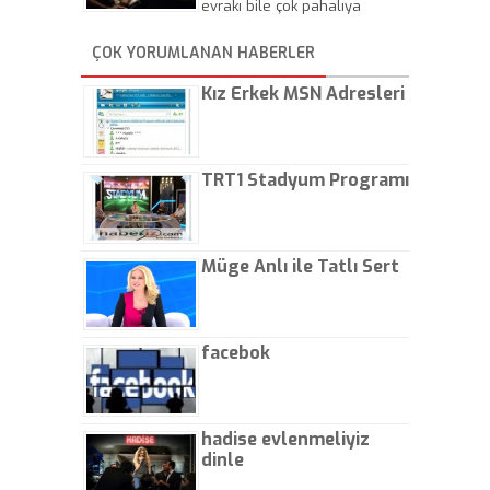
evrakı bile çok pahalıya
yapıyorlar. Allah ellerine
düşürmesin. Çok paranızı
ÇOK YORUMLANAN HABERLER
kaptırıyorsunuz. - Kayhan
Gezenti
Kız Erkek MSN Adresleri
TRT1 Stadyum Programı
Müge Anlı ile Tatlı Sert
facebok
hadise evlenmeliyiz
dinle