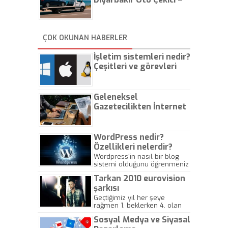
İstanbul Oto Çekici
ÇOK OKUNAN HABERLER
İşletim sistemleri nedir?
Çeşitleri ve görevleri
nelerdir?
Geleneksel
Gazetecilikten İnternet
Gazeteciliğine!
WordPress nedir?
Özellikleri nelerdir?
Wordpress'in nasıl bir blog
sistemi olduğunu öğrenmeniz
için hazırlanmış bir yazıdır.
Tarkan 2010 eurovision
şarkısı
Geçtiğimiz yıl her şeye
rağmen 1. beklerken 4. olan
hadiseli Türkiye, sadece vücut
Sosyal Medya ve Siyasal
gösterisinin bu yarışmada