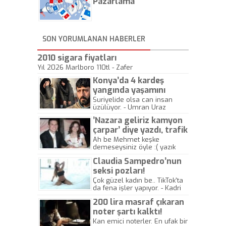
önemli olmadığını anlamıştır.
Pazarlama
Bu yıl Megastar Tarkan
geliyor, sahneye!
SON YORUMLANAN HABERLER
2010 sigara fiyatları
Yıl 2026 Marlboro 110tl - Zafer
Konya’da 4 kardeş
yangında yaşamını
yitirdi
Suriyelide olsa can insan
üzülüyor. - Umran Uraz
’Nazara geliriz kamyon
çarpar’ diye yazdı, trafik
kazasında öldü!
Ah be Mehmet keşke
demeseysiniz öyle :( yazık
canlara.... - Abdullah Kadir
Claudia Sampedro’nun
seksi pozları!
Çok güzel kadın be.. TikTok'ta
da fena işler yapıyor. - Kadri
Beylik
200 lira masraf çıkaran
noter şartı kalktı!
Kan emici noterler. En ufak bir