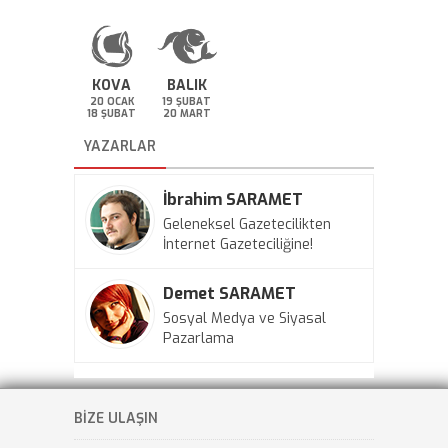
KOVA
BALIK
20 OCAK
19 ŞUBAT
18 ŞUBAT
20 MART
YAZARLAR
İbrahim SARAMET
Geleneksel Gazetecilikten
İnternet Gazeteciliğine!
Demet SARAMET
Sosyal Medya ve Siyasal
Pazarlama
BİZE ULAŞIN