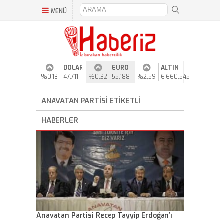
MENÜ
DOLAR
EURO
ALTIN
%0,18
47,711
%0,32
55,188
%2,59
6.660,545
ANAVATAN PARTISI ETIKETLI
HABERLER
Anavatan Partisi Recep Tayyip Erdoğan’ı