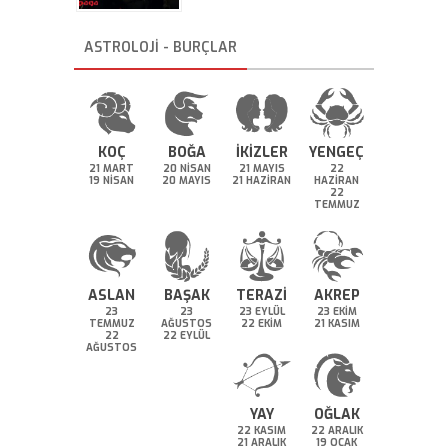
ASTROLOJİ - BURÇLAR
KOÇ
BOĞA
İKİZLER
YENGEÇ
21 MART
20 NİSAN
21 MAYIS
22
19 NİSAN
20 MAYIS
21 HAZİRAN
HAZİRAN
22
TEMMUZ
ASLAN
BAŞAK
TERAZİ
AKREP
23
23
23 EYLÜL
23 EKİM
TEMMUZ
AĞUSTOS
22 EKİM
21 KASIM
22
22 EYLÜL
AĞUSTOS
YAY
OĞLAK
22 KASIM
22 ARALIK
21 ARALIK
19 OCAK