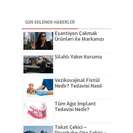
SON EKLENEN HABERLER
Eşantiyon Çakmak
Ürünleri ile Markanızı
Günlük Hayatta Öne
Çıkarın
Silahlı Yakın Koruma
Vezikovajinal Fistül
Nedir? Tedavisi Nasıl
Olur?
Tüm Ağız İmplant
Tedavisi Nedir?
Tokat Çekici –
Diyarbakır Oto Çekici –