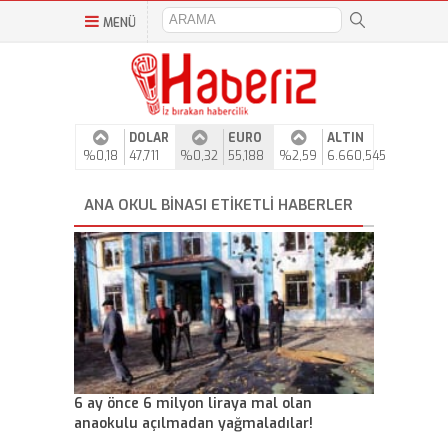
MENÜ
DOLAR
EURO
ALTIN
%0,18
47,711
%0,32
55,188
%2,59
6.660,545
ANA OKUL BINASI ETIKETLI HABERLER
6 ay önce 6 milyon liraya mal olan
anaokulu açılmadan yağmaladılar!