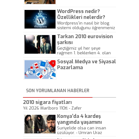
WordPress nedir?
Özellikleri nelerdir?
Wordpress'in nasıl bir blog
sistemi olduğunu öğrenmeniz
için hazırlanmış bir yazıdır.
Tarkan 2010 eurovision
şarkısı
Geçtiğimiz yıl her şeye
rağmen 1. beklerken 4. olan
hadiseli Türkiye, sadece vücut
Sosyal Medya ve Siyasal
gösterisinin bu yarışmada
önemli olmadığını anlamıştır.
Pazarlama
Bu yıl Megastar Tarkan
geliyor, sahneye!
SON YORUMLANAN HABERLER
2010 sigara fiyatları
Yıl 2026 Marlboro 110tl - Zafer
Konya’da 4 kardeş
yangında yaşamını
yitirdi
Suriyelide olsa can insan
üzülüyor. - Umran Uraz