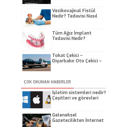
Vezikovajinal Fistül
Nedir? Tedavisi Nasıl
Olur?
Tüm Ağız İmplant
Tedavisi Nedir?
Tokat Çekici –
Diyarbakır Oto Çekici –
İstanbul Oto Çekici
ÇOK OKUNAN HABERLER
İşletim sistemleri nedir?
Çeşitleri ve görevleri
nelerdir?
Geleneksel
Gazetecilikten İnternet
Gazeteciliğine!