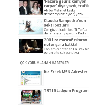
’Nazara geliriz kamyon
çarpar’ diye yazdı, trafik
kazasında öldü!
Ah be Mehmet keşke
demeseysiniz öyle :( yazık
canlara.... - Abdullah Kadir
Claudia Sampedro’nun
seksi pozları!
Çok güzel kadın be.. TikTok'ta
da fena işler yapıyor. - Kadri
Beylik
200 lira masraf çıkaran
noter şartı kalktı!
Kan emici noterler. En ufak bir
evrakı bile çok pahalıya
yapıyorlar. Allah ellerine
düşürmesin. Çok paranızı
ÇOK YORUMLANAN HABERLER
kaptırıyorsunuz. - Kayhan
Gezenti
Kız Erkek MSN Adresleri
TRT1 Stadyum Programı