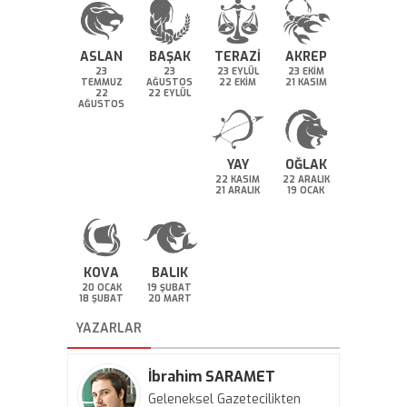
ASLAN
BAŞAK
TERAZİ
AKREP
23
23
23 EYLÜL
23 EKİM
TEMMUZ
AĞUSTOS
22 EKİM
21 KASIM
22
22 EYLÜL
AĞUSTOS
YAY
OĞLAK
22 KASIM
22 ARALIK
21 ARALIK
19 OCAK
KOVA
BALIK
20 OCAK
19 ŞUBAT
18 ŞUBAT
20 MART
YAZARLAR
İbrahim SARAMET
Geleneksel Gazetecilikten