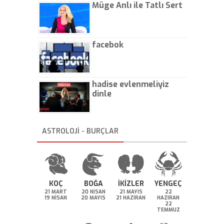
Müge Anlı ile Tatlı Sert
facebok
hadise evlenmeliyiz
dinle
ASTROLOJİ - BURÇLAR
KOÇ
BOĞA
İKİZLER
YENGEÇ
21 MART
20 NİSAN
21 MAYIS
22
19 NİSAN
20 MAYIS
21 HAZİRAN
HAZİRAN
22
TEMMUZ