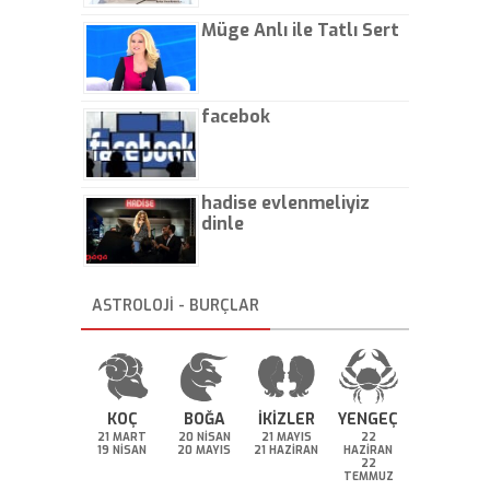
Müge Anlı ile Tatlı Sert
facebok
hadise evlenmeliyiz
dinle
ASTROLOJİ - BURÇLAR
KOÇ
BOĞA
İKİZLER
YENGEÇ
21 MART
20 NİSAN
21 MAYIS
22
19 NİSAN
20 MAYIS
21 HAZİRAN
HAZİRAN
22
TEMMUZ