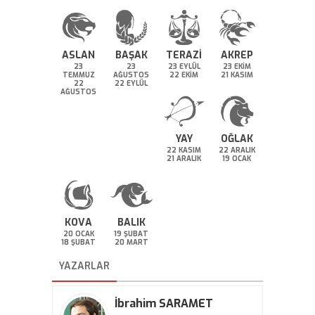
ASLAN
BAŞAK
TERAZİ
AKREP
23
23
23 EYLÜL
23 EKİM
TEMMUZ
AĞUSTOS
22 EKİM
21 KASIM
22
22 EYLÜL
AĞUSTOS
YAY
OĞLAK
22 KASIM
22 ARALIK
21 ARALIK
19 OCAK
KOVA
BALIK
20 OCAK
19 ŞUBAT
18 ŞUBAT
20 MART
YAZARLAR
İbrahim SARAMET