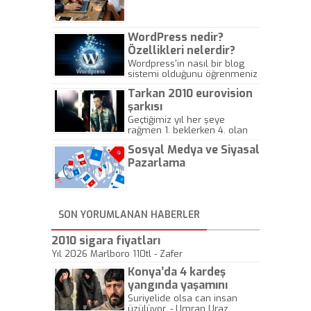
Gazeteciliğine!
WordPress nedir?
Özellikleri nelerdir?
Wordpress'in nasıl bir blog
sistemi olduğunu öğrenmeniz
için hazırlanmış bir yazıdır.
Tarkan 2010 eurovision
şarkısı
Geçtiğimiz yıl her şeye
rağmen 1. beklerken 4. olan
hadiseli Türkiye, sadece vücut
Sosyal Medya ve Siyasal
gösterisinin bu yarışmada
önemli olmadığını anlamıştır.
Pazarlama
Bu yıl Megastar Tarkan
geliyor, sahneye!
SON YORUMLANAN HABERLER
2010 sigara fiyatları
Yıl 2026 Marlboro 110tl - Zafer
Konya’da 4 kardeş
yangında yaşamını
yitirdi
Suriyelide olsa can insan
üzülüyor. - Umran Uraz