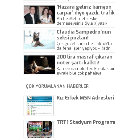
’Nazara geliriz kamyon
çarpar’ diye yazdı, trafik
kazasında öldü!
Ah be Mehmet keşke
demeseysiniz öyle :( yazık
canlara.... - Abdullah Kadir
Claudia Sampedro’nun
seksi pozları!
Çok güzel kadın be.. TikTok'ta
da fena işler yapıyor. - Kadri
Beylik
200 lira masraf çıkaran
noter şartı kalktı!
Kan emici noterler. En ufak bir
evrakı bile çok pahalıya
yapıyorlar. Allah ellerine
düşürmesin. Çok paranızı
ÇOK YORUMLANAN HABERLER
kaptırıyorsunuz. - Kayhan
Gezenti
Kız Erkek MSN Adresleri
TRT1 Stadyum Programı