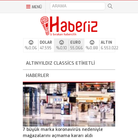
MENÜ
DOLAR
EURO
ALTIN
%0,06
47,595
%0,10
55,066
%0,88
6.553,022
ALTINYILDIZ CLASSICS ETIKETLI
HABERLER
7 büyük marka koronavirüs nedeniyle
mağazalarını açmama kararı aldı