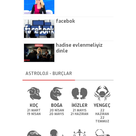
facebok
hadise evlenmeliyiz
dinle
ASTROLOJİ - BURÇLAR
KOÇ
BOĞA
İKİZLER
YENGEÇ
21 MART
20 NİSAN
21 MAYIS
22
19 NİSAN
20 MAYIS
21 HAZİRAN
HAZİRAN
22
TEMMUZ