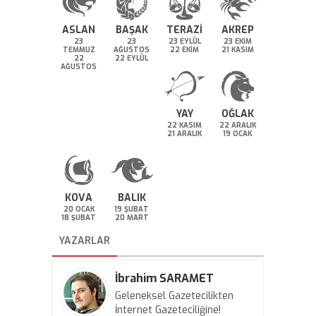
ASLAN
BAŞAK
TERAZİ
AKREP
23
23
23 EYLÜL
23 EKİM
TEMMUZ
AĞUSTOS
22 EKİM
21 KASIM
22
22 EYLÜL
AĞUSTOS
YAY
OĞLAK
22 KASIM
22 ARALIK
21 ARALIK
19 OCAK
KOVA
BALIK
20 OCAK
19 ŞUBAT
18 ŞUBAT
20 MART
YAZARLAR
İbrahim SARAMET
Geleneksel Gazetecilikten
İnternet Gazeteciliğine!