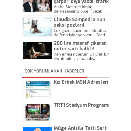
çarpar’ diye yazdı, trafik
kazasında öldü!
Ah be Mehmet keşke
demeseysiniz öyle :( yazık
canlara.... - Abdullah Kadir
Claudia Sampedro’nun
seksi pozları!
Çok güzel kadın be.. TikTok'ta
da fena işler yapıyor. - Kadri
Beylik
200 lira masraf çıkaran
noter şartı kalktı!
Kan emici noterler. En ufak bir
evrakı bile çok pahalıya
yapıyorlar. Allah ellerine
düşürmesin. Çok paranızı
ÇOK YORUMLANAN HABERLER
kaptırıyorsunuz. - Kayhan
Gezenti
Kız Erkek MSN Adresleri
TRT1 Stadyum Programı
Müge Anlı ile Tatlı Sert