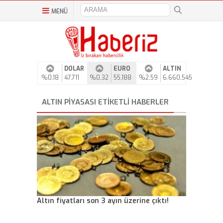
MENÜ
DOLAR
EURO
ALTIN
%0,18
47,711
%0,32
55,188
%2,59
6.660,545
ALTIN PIYASASI ETIKETLI HABERLER
Altın fiyatları son 3 ayın üzerine çıktı!