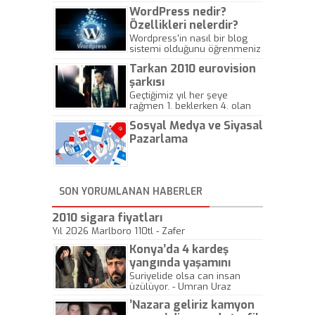
WordPress nedir?
Özellikleri nelerdir?
Wordpress'in nasıl bir blog
sistemi olduğunu öğrenmeniz
için hazırlanmış bir yazıdır.
Tarkan 2010 eurovision
şarkısı
Geçtiğimiz yıl her şeye
rağmen 1. beklerken 4. olan
hadiseli Türkiye, sadece vücut
Sosyal Medya ve Siyasal
gösterisinin bu yarışmada
önemli olmadığını anlamıştır.
Pazarlama
Bu yıl Megastar Tarkan
geliyor, sahneye!
SON YORUMLANAN HABERLER
2010 sigara fiyatları
Yıl 2026 Marlboro 110tl - Zafer
Konya’da 4 kardeş
yangında yaşamını
yitirdi
Suriyelide olsa can insan
üzülüyor. - Umran Uraz
’Nazara geliriz kamyon