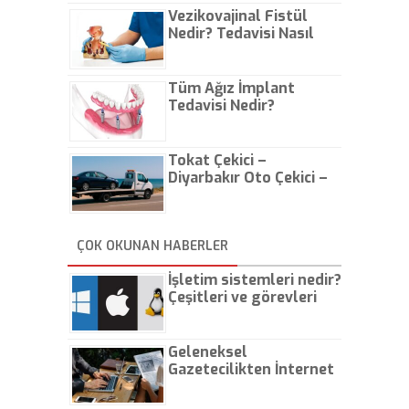
Vezikovajinal Fistül
Nedir? Tedavisi Nasıl
Olur?
Tüm Ağız İmplant
Tedavisi Nedir?
Tokat Çekici –
Diyarbakır Oto Çekici –
İstanbul Oto Çekici
ÇOK OKUNAN HABERLER
İşletim sistemleri nedir?
Çeşitleri ve görevleri
nelerdir?
Geleneksel
Gazetecilikten İnternet
Gazeteciliğine!