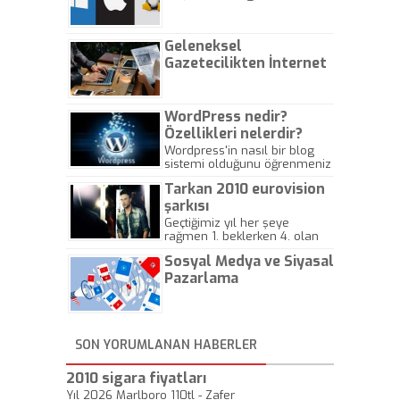
nelerdir?
Geleneksel
Gazetecilikten İnternet
Gazeteciliğine!
WordPress nedir?
Özellikleri nelerdir?
Wordpress'in nasıl bir blog
sistemi olduğunu öğrenmeniz
için hazırlanmış bir yazıdır.
Tarkan 2010 eurovision
şarkısı
Geçtiğimiz yıl her şeye
rağmen 1. beklerken 4. olan
hadiseli Türkiye, sadece vücut
Sosyal Medya ve Siyasal
gösterisinin bu yarışmada
önemli olmadığını anlamıştır.
Pazarlama
Bu yıl Megastar Tarkan
geliyor, sahneye!
SON YORUMLANAN HABERLER
2010 sigara fiyatları
Yıl 2026 Marlboro 110tl - Zafer