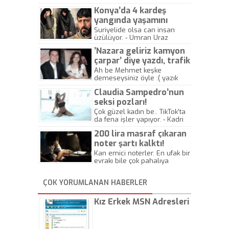
Konya’da 4 kardeş
yangında yaşamını
yitirdi
Suriyelide olsa can insan
üzülüyor. - Umran Uraz
’Nazara geliriz kamyon
çarpar’ diye yazdı, trafik
kazasında öldü!
Ah be Mehmet keşke
demeseysiniz öyle :( yazık
canlara.... - Abdullah Kadir
Claudia Sampedro’nun
seksi pozları!
Çok güzel kadın be.. TikTok'ta
da fena işler yapıyor. - Kadri
Beylik
200 lira masraf çıkaran
noter şartı kalktı!
Kan emici noterler. En ufak bir
evrakı bile çok pahalıya
yapıyorlar. Allah ellerine
düşürmesin. Çok paranızı
ÇOK YORUMLANAN HABERLER
kaptırıyorsunuz. - Kayhan
Gezenti
Kız Erkek MSN Adresleri