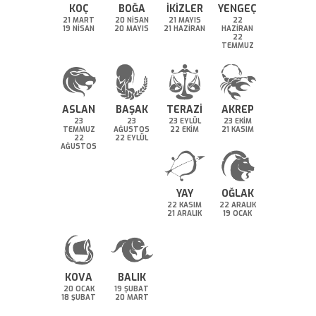
KOÇ
BOĞA
İKİZLER
YENGEÇ
21 MART
20 NİSAN
21 MAYIS
22
19 NİSAN
20 MAYIS
21 HAZİRAN
HAZİRAN
22
TEMMUZ
ASLAN
BAŞAK
TERAZİ
AKREP
23
23
23 EYLÜL
23 EKİM
TEMMUZ
AĞUSTOS
22 EKİM
21 KASIM
22
22 EYLÜL
AĞUSTOS
YAY
OĞLAK
22 KASIM
22 ARALIK
21 ARALIK
19 OCAK
KOVA
BALIK
20 OCAK
19 ŞUBAT
18 ŞUBAT
20 MART