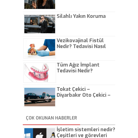
Günlük Hayatta Öne
Çıkarın
Silahlı Yakın Koruma
Vezikovajinal Fistül
Nedir? Tedavisi Nasıl
Olur?
Tüm Ağız İmplant
Tedavisi Nedir?
Tokat Çekici –
Diyarbakır Oto Çekici –
İstanbul Oto Çekici
ÇOK OKUNAN HABERLER
İşletim sistemleri nedir?
Çeşitleri ve görevleri