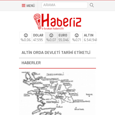
MENÜ
DOLAR
EURO
ALTIN
%0,06
47,595
%0,07
55,046
%0,71
6.541,941
ALTIN ORDA DEVLETI TARIHI ETIKETLI
HABERLER