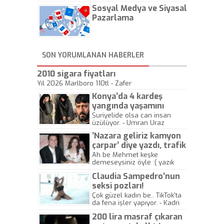
hadiseli Türkiye, sadece vücut
Sosyal Medya ve Siyasal
gösterisinin bu yarışmada
önemli olmadığını anlamıştır.
Pazarlama
Bu yıl Megastar Tarkan
geliyor, sahneye!
SON YORUMLANAN HABERLER
2010 sigara fiyatları
Yıl 2026 Marlboro 110tl - Zafer
Konya’da 4 kardeş
yangında yaşamını
yitirdi
Suriyelide olsa can insan
üzülüyor. - Umran Uraz
’Nazara geliriz kamyon
çarpar’ diye yazdı, trafik
kazasında öldü!
Ah be Mehmet keşke
demeseysiniz öyle :( yazık
canlara.... - Abdullah Kadir
Claudia Sampedro’nun
seksi pozları!
Çok güzel kadın be.. TikTok'ta
da fena işler yapıyor. - Kadri
Beylik
200 lira masraf çıkaran