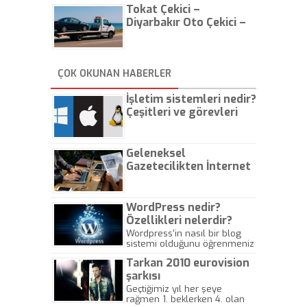
Tokat Çekici –
Diyarbakır Oto Çekici –
İstanbul Oto Çekici
ÇOK OKUNAN HABERLER
İşletim sistemleri nedir?
Çeşitleri ve görevleri
nelerdir?
Geleneksel
Gazetecilikten İnternet
Gazeteciliğine!
WordPress nedir?
Özellikleri nelerdir?
Wordpress'in nasıl bir blog
sistemi olduğunu öğrenmeniz
için hazırlanmış bir yazıdır.
Tarkan 2010 eurovision
şarkısı
Geçtiğimiz yıl her şeye
rağmen 1. beklerken 4. olan