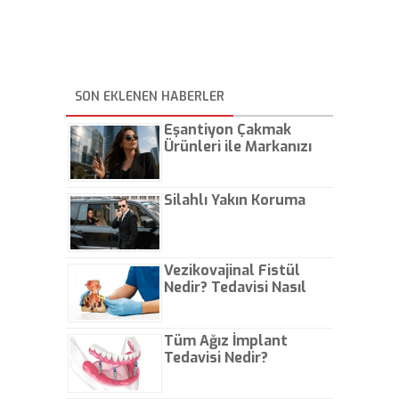
SON EKLENEN HABERLER
Eşantiyon Çakmak
Ürünleri ile Markanızı
Günlük Hayatta Öne
Çıkarın
Silahlı Yakın Koruma
Vezikovajinal Fistül
Nedir? Tedavisi Nasıl
Olur?
Tüm Ağız İmplant
Tedavisi Nedir?