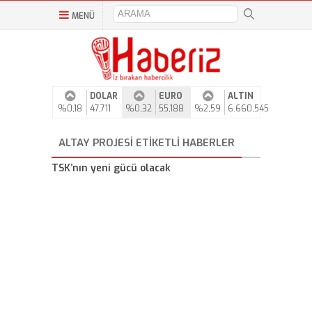
MENÜ
DOLAR
EURO
ALTIN
%0,18
47,711
%0,32
55,188
%2,59
6.660,545
ALTAY PROJESI ETIKETLI HABERLER
TSK’nın yeni gücü olacak