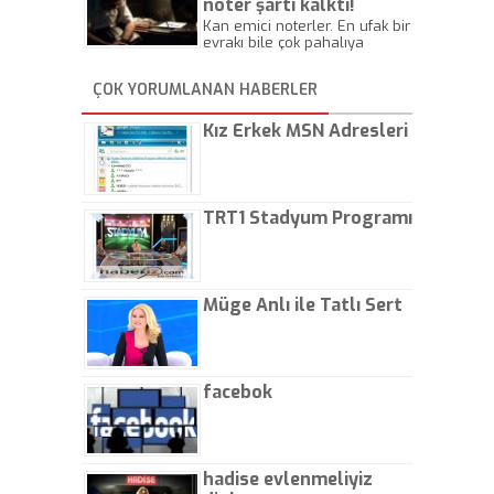
noter şartı kalktı!
Kan emici noterler. En ufak bir
evrakı bile çok pahalıya
yapıyorlar. Allah ellerine
düşürmesin. Çok paranızı
ÇOK YORUMLANAN HABERLER
kaptırıyorsunuz. - Kayhan
Gezenti
Kız Erkek MSN Adresleri
TRT1 Stadyum Programı
Müge Anlı ile Tatlı Sert
facebok
hadise evlenmeliyiz