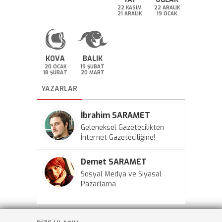
22 KASIM
22 ARALIK
21 ARALIK
19 OCAK
KOVA
BALIK
20 OCAK
19 ŞUBAT
18 ŞUBAT
20 MART
YAZARLAR
İbrahim SARAMET
Geleneksel Gazetecilikten
İnternet Gazeteciliğine!
Demet SARAMET
Sosyal Medya ve Siyasal
Pazarlama