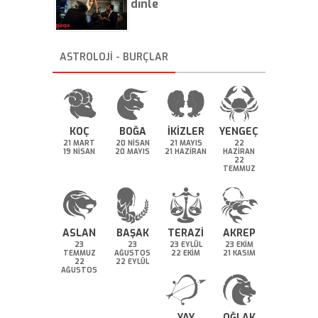
dinle
ASTROLOJİ - BURÇLAR
KOÇ
BOĞA
İKİZLER
YENGEÇ
21 MART
20 NİSAN
21 MAYIS
22
19 NİSAN
20 MAYIS
21 HAZİRAN
HAZİRAN
22
TEMMUZ
ASLAN
BAŞAK
TERAZİ
AKREP
23
23
23 EYLÜL
23 EKİM
TEMMUZ
AĞUSTOS
22 EKİM
21 KASIM
22
22 EYLÜL
AĞUSTOS
YAY
OĞLAK