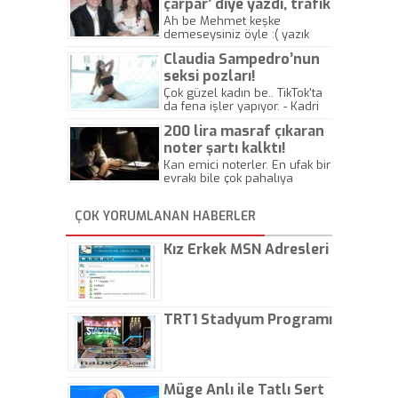
çarpar’ diye yazdı, trafik
kazasında öldü!
Ah be Mehmet keşke
demeseysiniz öyle :( yazık
canlara.... - Abdullah Kadir
Claudia Sampedro’nun
seksi pozları!
Çok güzel kadın be.. TikTok'ta
da fena işler yapıyor. - Kadri
Beylik
200 lira masraf çıkaran
noter şartı kalktı!
Kan emici noterler. En ufak bir
evrakı bile çok pahalıya
yapıyorlar. Allah ellerine
düşürmesin. Çok paranızı
ÇOK YORUMLANAN HABERLER
kaptırıyorsunuz. - Kayhan
Gezenti
Kız Erkek MSN Adresleri
TRT1 Stadyum Programı
Müge Anlı ile Tatlı Sert