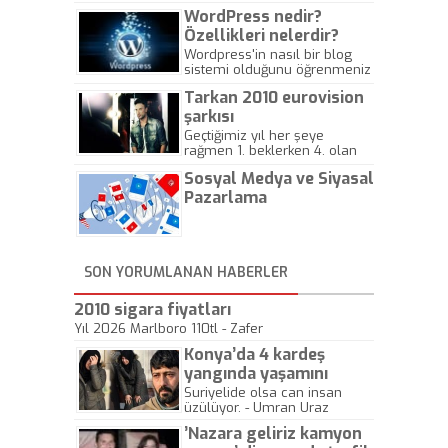
WordPress nedir?
Özellikleri nelerdir?
Wordpress'in nasıl bir blog
sistemi olduğunu öğrenmeniz
için hazırlanmış bir yazıdır.
Tarkan 2010 eurovision
şarkısı
Geçtiğimiz yıl her şeye
rağmen 1. beklerken 4. olan
hadiseli Türkiye, sadece vücut
Sosyal Medya ve Siyasal
gösterisinin bu yarışmada
önemli olmadığını anlamıştır.
Pazarlama
Bu yıl Megastar Tarkan
geliyor, sahneye!
SON YORUMLANAN HABERLER
2010 sigara fiyatları
Yıl 2026 Marlboro 110tl - Zafer
Konya’da 4 kardeş
yangında yaşamını
yitirdi
Suriyelide olsa can insan
üzülüyor. - Umran Uraz
’Nazara geliriz kamyon