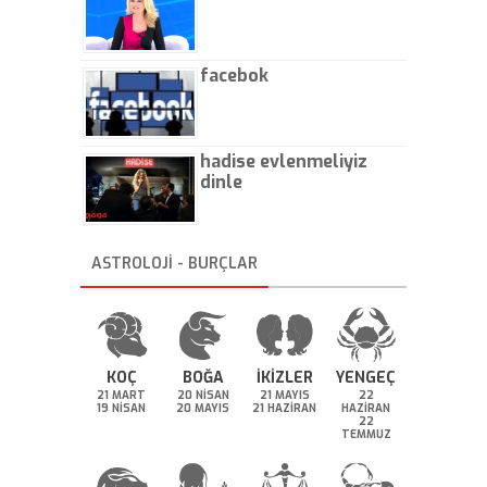
facebok
hadise evlenmeliyiz
dinle
ASTROLOJİ - BURÇLAR
KOÇ
BOĞA
İKİZLER
YENGEÇ
21 MART
20 NİSAN
21 MAYIS
22
19 NİSAN
20 MAYIS
21 HAZİRAN
HAZİRAN
22
TEMMUZ