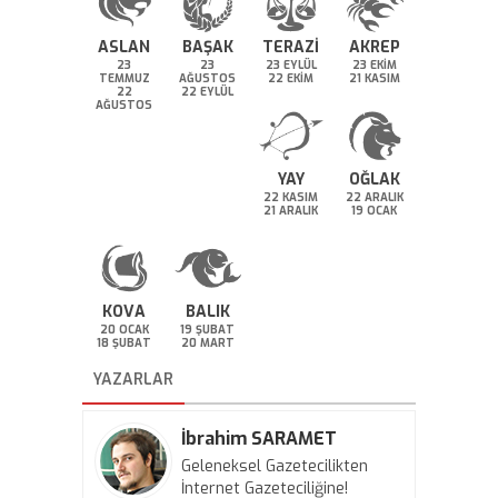
ASLAN
BAŞAK
TERAZİ
AKREP
23
23
23 EYLÜL
23 EKİM
TEMMUZ
AĞUSTOS
22 EKİM
21 KASIM
22
22 EYLÜL
AĞUSTOS
YAY
OĞLAK
22 KASIM
22 ARALIK
21 ARALIK
19 OCAK
KOVA
BALIK
20 OCAK
19 ŞUBAT
18 ŞUBAT
20 MART
YAZARLAR
İbrahim SARAMET
Geleneksel Gazetecilikten
İnternet Gazeteciliğine!