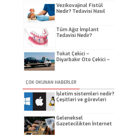
Vezikovajinal Fistül
Nedir? Tedavisi Nasıl
Olur?
Tüm Ağız İmplant
Tedavisi Nedir?
Tokat Çekici –
Diyarbakır Oto Çekici –
İstanbul Oto Çekici
ÇOK OKUNAN HABERLER
İşletim sistemleri nedir?
Çeşitleri ve görevleri
nelerdir?
Geleneksel
Gazetecilikten İnternet
Gazeteciliğine!