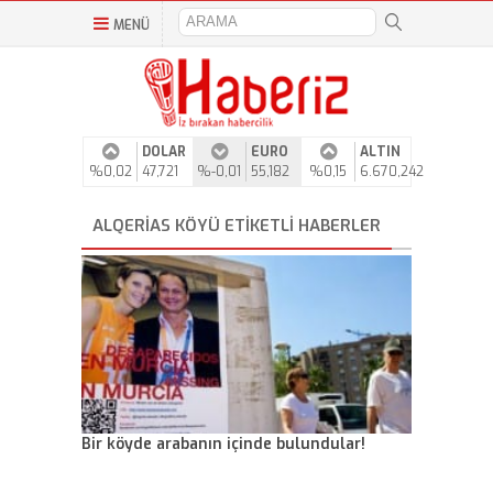
MENÜ
DOLAR
EURO
ALTIN
%0,02
47,721
%-0,01
55,182
%0,15
6.670,242
ALQERIAS KÖYÜ ETIKETLI HABERLER
Bir köyde arabanın içinde bulundular!