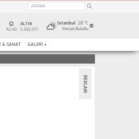
İstanbul
28 °C
ALTIN
Parçalı Bulutlu
%1,40
6.583,377
 & SANAT
GALERİ
REKLAM