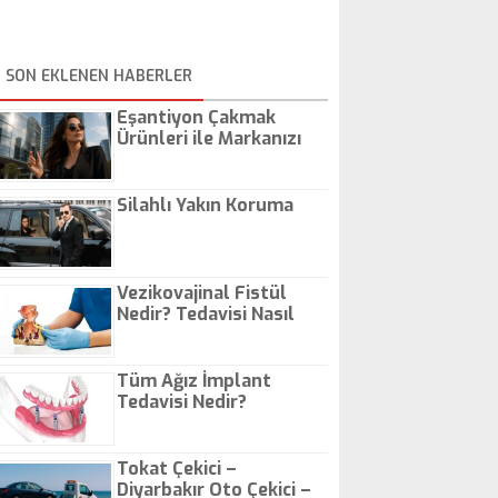
SON EKLENEN HABERLER
Eşantiyon Çakmak
Ürünleri ile Markanızı
Günlük Hayatta Öne
Çıkarın
Silahlı Yakın Koruma
Vezikovajinal Fistül
Nedir? Tedavisi Nasıl
Olur?
Tüm Ağız İmplant
Tedavisi Nedir?
Tokat Çekici –
Diyarbakır Oto Çekici –