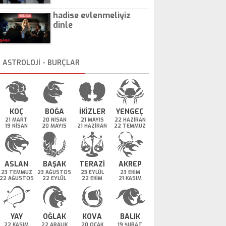
hadise evlenmeliyiz
dinle
ASTROLOJİ - BURÇLAR
KOÇ
BOĞA
İKİZLER
YENGEÇ
21 MART
20 NİSAN
21 MAYIS
22 HAZİRAN
19 NİSAN
20 MAYIS
21 HAZİRAN
22 TEMMUZ
ASLAN
BAŞAK
TERAZİ
AKREP
23 TEMMUZ
23 AĞUSTOS
23 EYLÜL
23 EKİM
22 AĞUSTOS
22 EYLÜL
22 EKİM
21 KASIM
YAY
OĞLAK
KOVA
BALIK
22 KASIM
22 ARALIK
20 OCAK
19 ŞUBAT