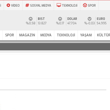
İ
VİDEO
SOSYAL MEDYA
TEKNOLOJİ
SPOR
BIST
DOLAR
EURO
%0,58
13.827
%0,17
47,704
%-0,03
54,995
SPOR
MAGAZİN
MEDYA
TEKNOLOJİ
YAŞAM
KÜLTÜR