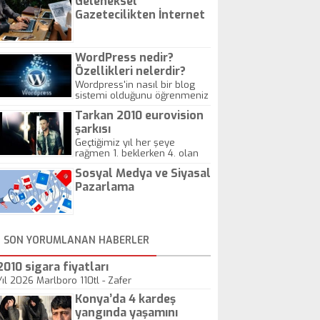
Geleneksel
Gazetecilikten İnternet
Gazeteciliğine!
WordPress nedir?
Özellikleri nelerdir?
Wordpress'in nasıl bir blog
sistemi olduğunu öğrenmeniz
için hazırlanmış bir yazıdır.
Tarkan 2010 eurovision
şarkısı
Geçtiğimiz yıl her şeye
rağmen 1. beklerken 4. olan
hadiseli Türkiye, sadece vücut
Sosyal Medya ve Siyasal
gösterisinin bu yarışmada
önemli olmadığını anlamıştır.
Pazarlama
Bu yıl Megastar Tarkan
geliyor, sahneye!
SON YORUMLANAN HABERLER
2010 sigara fiyatları
Yıl 2026 Marlboro 110tl - Zafer
Konya’da 4 kardeş
yangında yaşamını