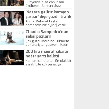
yitirdi
Suriyelide olsa can insan
üzülüyor. - Umran Uraz
’Nazara geliriz kamyon
çarpar’ diye yazdı, trafik
kazasında öldü!
Ah be Mehmet keşke
demeseysiniz öyle :( yazık
canlara.... - Abdullah Kadir
Claudia Sampedro’nun
seksi pozları!
Çok güzel kadın be.. TikTok'ta
da fena işler yapıyor. - Kadri
Beylik
200 lira masraf çıkaran
noter şartı kalktı!
Kan emici noterler. En ufak bir
evrakı bile çok pahalıya
yapıyorlar. Allah ellerine
düşürmesin. Çok paranızı
kaptırıyorsunuz. - Kayhan
Gezenti