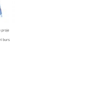
 proje
ri burs