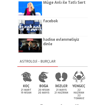
Müge Anlı ile Tatlı Sert
facebok
hadise evlenmeliyiz
dinle
ASTROLOJİ - BURÇLAR
KOÇ
BOĞA
İKİZLER
YENGEÇ
21 MART
20 NİSAN
21 MAYIS
22
19 NİSAN
20 MAYIS
21 HAZİRAN
HAZİRAN
22
TEMMUZ