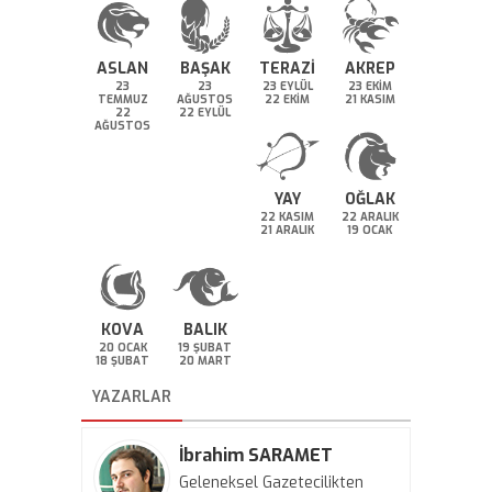
ASLAN
BAŞAK
TERAZİ
AKREP
23
23
23 EYLÜL
23 EKİM
TEMMUZ
AĞUSTOS
22 EKİM
21 KASIM
22
22 EYLÜL
AĞUSTOS
YAY
OĞLAK
22 KASIM
22 ARALIK
21 ARALIK
19 OCAK
KOVA
BALIK
20 OCAK
19 ŞUBAT
18 ŞUBAT
20 MART
YAZARLAR
İbrahim SARAMET
Geleneksel Gazetecilikten