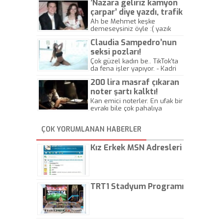
’Nazara geliriz kamyon
çarpar’ diye yazdı, trafik
kazasında öldü!
Ah be Mehmet keşke
demeseysiniz öyle :( yazık
canlara.... - Abdullah Kadir
Claudia Sampedro’nun
seksi pozları!
Çok güzel kadın be.. TikTok'ta
da fena işler yapıyor. - Kadri
Beylik
200 lira masraf çıkaran
noter şartı kalktı!
Kan emici noterler. En ufak bir
evrakı bile çok pahalıya
yapıyorlar. Allah ellerine
düşürmesin. Çok paranızı
ÇOK YORUMLANAN HABERLER
kaptırıyorsunuz. - Kayhan
Gezenti
Kız Erkek MSN Adresleri
TRT1 Stadyum Programı