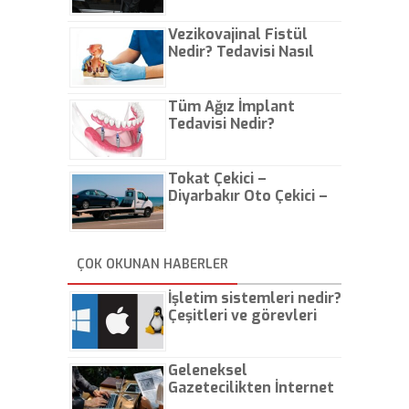
Vezikovajinal Fistül
Nedir? Tedavisi Nasıl
Olur?
Tüm Ağız İmplant
Tedavisi Nedir?
Tokat Çekici –
Diyarbakır Oto Çekici –
İstanbul Oto Çekici
ÇOK OKUNAN HABERLER
İşletim sistemleri nedir?
Çeşitleri ve görevleri
nelerdir?
Geleneksel
Gazetecilikten İnternet
Gazeteciliğine!