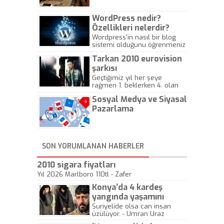
WordPress nedir?
Özellikleri nelerdir?
Wordpress'in nasıl bir blog
sistemi olduğunu öğrenmeniz
için hazırlanmış bir yazıdır.
Tarkan 2010 eurovision
şarkısı
Geçtiğimiz yıl her şeye
rağmen 1. beklerken 4. olan
hadiseli Türkiye, sadece vücut
Sosyal Medya ve Siyasal
gösterisinin bu yarışmada
önemli olmadığını anlamıştır.
Pazarlama
Bu yıl Megastar Tarkan
geliyor, sahneye!
SON YORUMLANAN HABERLER
2010 sigara fiyatları
Yıl 2026 Marlboro 110tl - Zafer
Konya’da 4 kardeş
yangında yaşamını
yitirdi
Suriyelide olsa can insan
üzülüyor. - Umran Uraz