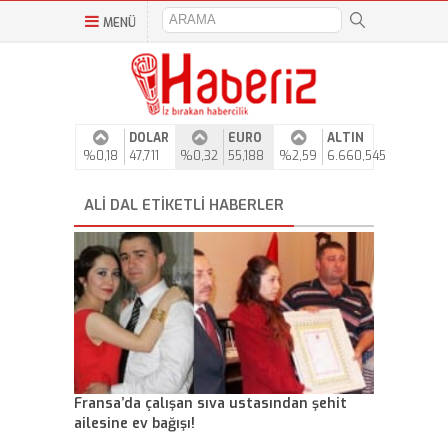
MENÜ
DOLAR
EURO
ALTIN
%0,18
47,711
%0,32
55,188
%2,59
6.660,545
ALI DAL ETIKETLI HABERLER
Fransa’da çalışan sıva ustasından şehit
ailesine ev bağışı!