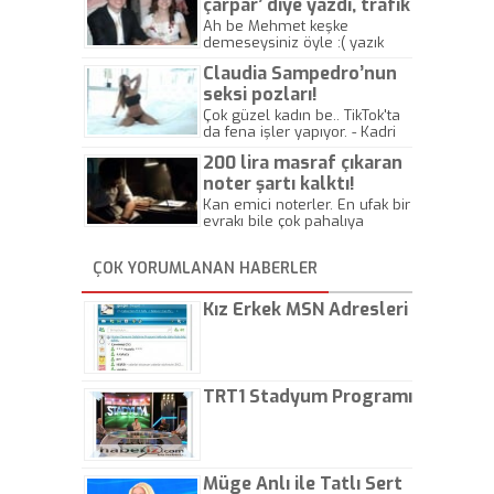
çarpar’ diye yazdı, trafik
kazasında öldü!
Ah be Mehmet keşke
demeseysiniz öyle :( yazık
canlara.... - Abdullah Kadir
Claudia Sampedro’nun
seksi pozları!
Çok güzel kadın be.. TikTok'ta
da fena işler yapıyor. - Kadri
Beylik
200 lira masraf çıkaran
noter şartı kalktı!
Kan emici noterler. En ufak bir
evrakı bile çok pahalıya
yapıyorlar. Allah ellerine
düşürmesin. Çok paranızı
ÇOK YORUMLANAN HABERLER
kaptırıyorsunuz. - Kayhan
Gezenti
Kız Erkek MSN Adresleri
TRT1 Stadyum Programı
Müge Anlı ile Tatlı Sert