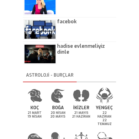
facebok
hadise evlenmeliyiz
dinle
ASTROLOJİ - BURÇLAR
KOÇ
BOĞA
İKİZLER
YENGEÇ
21 MART
20 NİSAN
21 MAYIS
22
19 NİSAN
20 MAYIS
21 HAZİRAN
HAZİRAN
22
TEMMUZ