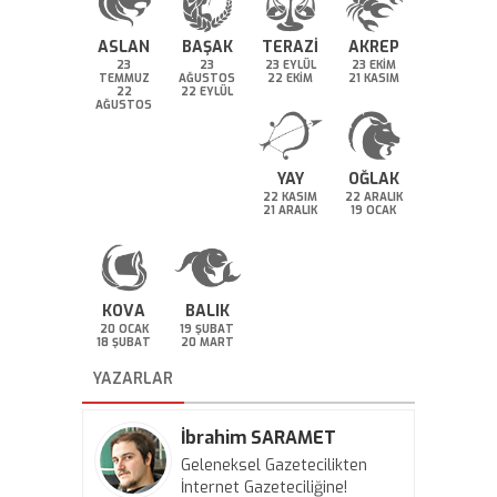
ASLAN
BAŞAK
TERAZİ
AKREP
23
23
23 EYLÜL
23 EKİM
TEMMUZ
AĞUSTOS
22 EKİM
21 KASIM
22
22 EYLÜL
AĞUSTOS
YAY
OĞLAK
22 KASIM
22 ARALIK
21 ARALIK
19 OCAK
KOVA
BALIK
20 OCAK
19 ŞUBAT
18 ŞUBAT
20 MART
YAZARLAR
İbrahim SARAMET
Geleneksel Gazetecilikten
İnternet Gazeteciliğine!