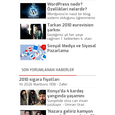
WordPress nedir?
Özellikleri nelerdir?
Wordpress'in nasıl bir blog
sistemi olduğunu öğrenmeniz
için hazırlanmış bir yazıdır.
Tarkan 2010 eurovision
şarkısı
Geçtiğimiz yıl her şeye
rağmen 1. beklerken 4. olan
hadiseli Türkiye, sadece vücut
Sosyal Medya ve Siyasal
gösterisinin bu yarışmada
önemli olmadığını anlamıştır.
Pazarlama
Bu yıl Megastar Tarkan
geliyor, sahneye!
SON YORUMLANAN HABERLER
2010 sigara fiyatları
Yıl 2026 Marlboro 110tl - Zafer
Konya’da 4 kardeş
yangında yaşamını
yitirdi
Suriyelide olsa can insan
üzülüyor. - Umran Uraz
’Nazara geliriz kamyon