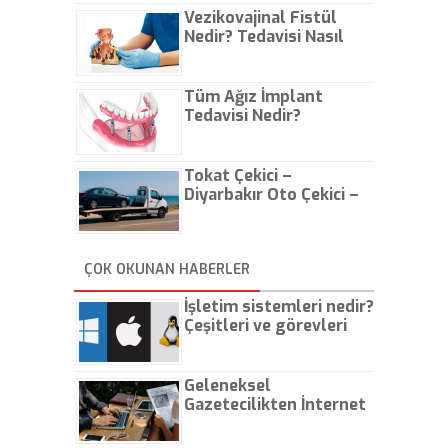
Vezikovajinal Fistül
Nedir? Tedavisi Nasıl
Olur?
Tüm Ağız İmplant
Tedavisi Nedir?
Tokat Çekici –
Diyarbakır Oto Çekici –
İstanbul Oto Çekici
ÇOK OKUNAN HABERLER
İşletim sistemleri nedir?
Çeşitleri ve görevleri
nelerdir?
Geleneksel
Gazetecilikten İnternet
Gazeteciliğine!