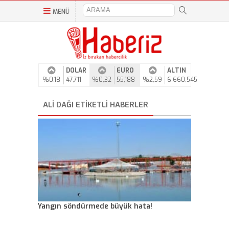
MENÜ
DOLAR
EURO
ALTIN
%0,18
47,711
%0,32
55,188
%2,59
6.660,545
ALI DAĞI ETIKETLI HABERLER
Yangın söndürmede büyük hata!