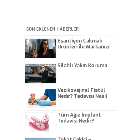
SON EKLENEN HABERLER
Eşantiyon Çakmak
Ürünleri ile Markanızı
Günlük Hayatta Öne
Çıkarın
Silahlı Yakın Koruma
Vezikovajinal Fistül
Nedir? Tedavisi Nasıl
Olur?
Tüm Ağız İmplant
Tedavisi Nedir?
Tokat Çekici –