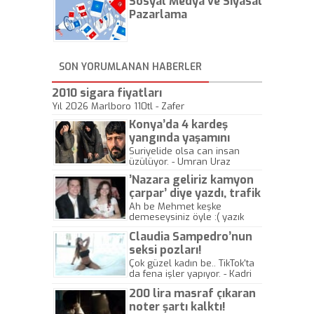
Sosyal Medya ve Siyasal
gösterisinin bu yarışmada
önemli olmadığını anlamıştır.
Pazarlama
Bu yıl Megastar Tarkan
geliyor, sahneye!
SON YORUMLANAN HABERLER
2010 sigara fiyatları
Yıl 2026 Marlboro 110tl - Zafer
Konya’da 4 kardeş
yangında yaşamını
yitirdi
Suriyelide olsa can insan
üzülüyor. - Umran Uraz
’Nazara geliriz kamyon
çarpar’ diye yazdı, trafik
kazasında öldü!
Ah be Mehmet keşke
demeseysiniz öyle :( yazık
canlara.... - Abdullah Kadir
Claudia Sampedro’nun
seksi pozları!
Çok güzel kadın be.. TikTok'ta
da fena işler yapıyor. - Kadri
Beylik
200 lira masraf çıkaran
noter şartı kalktı!