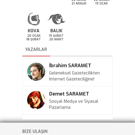
21 ARALIK
19 OCAK
KOVA
BALIK
20 OCAK
19 ŞUBAT
18 ŞUBAT
20 MART
YAZARLAR
İbrahim SARAMET
Geleneksel Gazetecilikten
İnternet Gazeteciliğine!
Demet SARAMET
Sosyal Medya ve Siyasal
Pazarlama
BİZE ULAŞIN