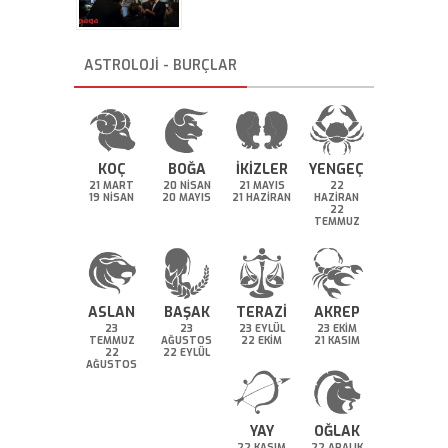
ASTROLOJİ - BURÇLAR
KOÇ
BOĞA
İKİZLER
YENGEÇ
21 MART
20 NİSAN
21 MAYIS
22
19 NİSAN
20 MAYIS
21 HAZİRAN
HAZİRAN
22
TEMMUZ
ASLAN
BAŞAK
TERAZİ
AKREP
23
23
23 EYLÜL
23 EKİM
TEMMUZ
AĞUSTOS
22 EKİM
21 KASIM
22
22 EYLÜL
AĞUSTOS
YAY
OĞLAK
22 KASIM
22 ARALIK