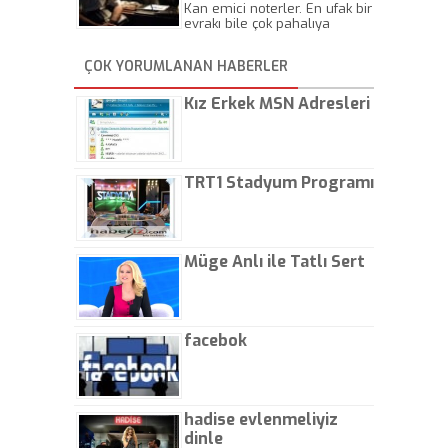
Kan emici noterler. En ufak bir
evrakı bile çok pahalıya
yapıyorlar. Allah ellerine
düşürmesin. Çok paranızı
ÇOK YORUMLANAN HABERLER
kaptırıyorsunuz. - Kayhan
Gezenti
Kız Erkek MSN Adresleri
TRT1 Stadyum Programı
Müge Anlı ile Tatlı Sert
facebok
hadise evlenmeliyiz
dinle