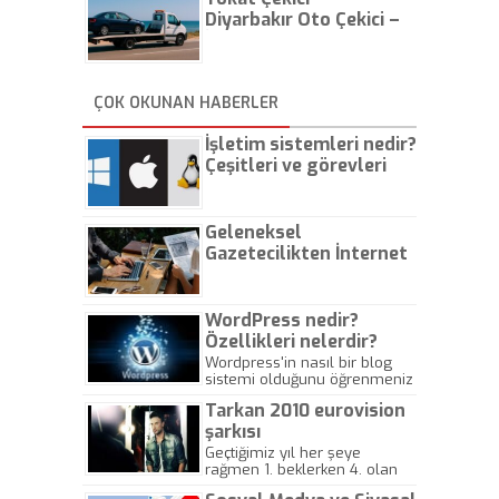
Diyarbakır Oto Çekici –
İstanbul Oto Çekici
ÇOK OKUNAN HABERLER
İşletim sistemleri nedir?
Çeşitleri ve görevleri
nelerdir?
Geleneksel
Gazetecilikten İnternet
Gazeteciliğine!
WordPress nedir?
Özellikleri nelerdir?
Wordpress'in nasıl bir blog
sistemi olduğunu öğrenmeniz
için hazırlanmış bir yazıdır.
Tarkan 2010 eurovision
şarkısı
Geçtiğimiz yıl her şeye
rağmen 1. beklerken 4. olan
hadiseli Türkiye, sadece vücut