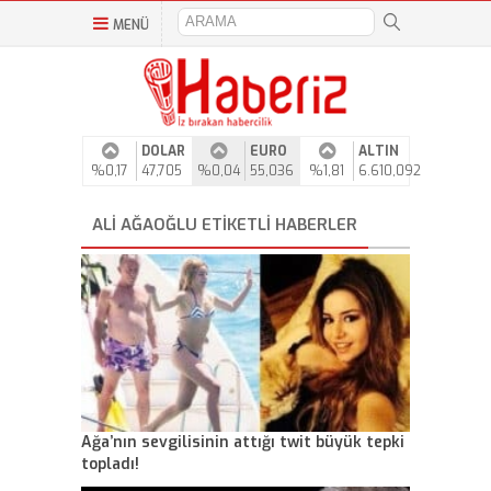
MENÜ
DOLAR
EURO
ALTIN
%0,17
47,705
%0,04
55,036
%1,81
6.610,092
ALI AĞAOĞLU ETIKETLI HABERLER
Ağa’nın sevgilisinin attığı twit büyük tepki
topladı!