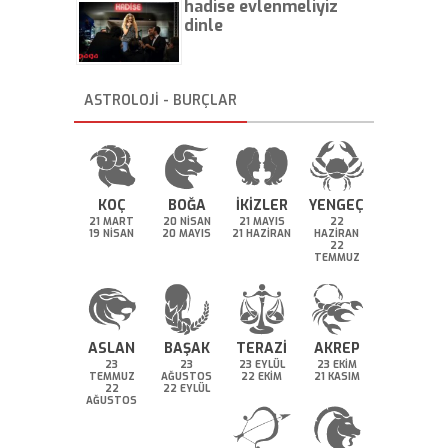
hadise evlenmeliyiz
dinle
ASTROLOJİ - BURÇLAR
KOÇ
BOĞA
İKİZLER
YENGEÇ
21 MART
20 NİSAN
21 MAYIS
22
19 NİSAN
20 MAYIS
21 HAZİRAN
HAZİRAN
22
TEMMUZ
ASLAN
BAŞAK
TERAZİ
AKREP
23
23
23 EYLÜL
23 EKİM
TEMMUZ
AĞUSTOS
22 EKİM
21 KASIM
22
22 EYLÜL
AĞUSTOS