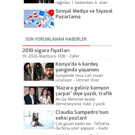
rağmen 1. beklerken 4. olan
hadiseli Türkiye, sadece vücut
Sosyal Medya ve Siyasal
gösterisinin bu yarışmada
önemli olmadığını anlamıştır.
Pazarlama
Bu yıl Megastar Tarkan
geliyor, sahneye!
SON YORUMLANAN HABERLER
2010 sigara fiyatları
Yıl 2026 Marlboro 110tl - Zafer
Konya’da 4 kardeş
yangında yaşamını
yitirdi
Suriyelide olsa can insan
üzülüyor. - Umran Uraz
’Nazara geliriz kamyon
çarpar’ diye yazdı, trafik
kazasında öldü!
Ah be Mehmet keşke
demeseysiniz öyle :( yazık
canlara.... - Abdullah Kadir
Claudia Sampedro’nun
seksi pozları!
Çok güzel kadın be.. TikTok'ta
da fena işler yapıyor. - Kadri
Beylik