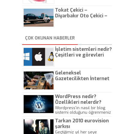
Tokat Çekici –
Diyarbakır Oto Çekici –
İstanbul Oto Çekici
ÇOK OKUNAN HABERLER
İşletim sistemleri nedir?
Çeşitleri ve görevleri
nelerdir?
Geleneksel
Gazetecilikten İnternet
Gazeteciliğine!
WordPress nedir?
Özellikleri nelerdir?
Wordpress'in nasıl bir blog
sistemi olduğunu öğrenmeniz
için hazırlanmış bir yazıdır.
Tarkan 2010 eurovision
şarkısı
Geçtiğimiz yıl her şeye