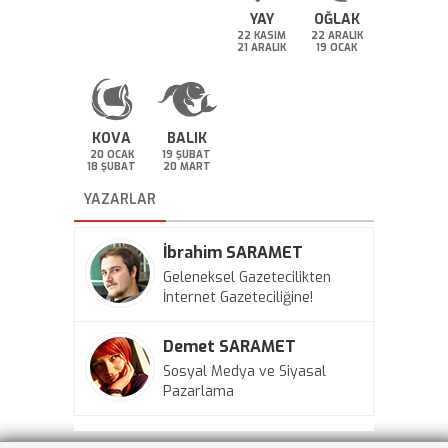
YAY
OĞLAK
22 KASIM
22 ARALIK
21 ARALIK
19 OCAK
KOVA
BALIK
20 OCAK
19 ŞUBAT
18 ŞUBAT
20 MART
YAZARLAR
İbrahim SARAMET
Geleneksel Gazetecilikten
İnternet Gazeteciliğine!
Demet SARAMET
Sosyal Medya ve Siyasal
Pazarlama