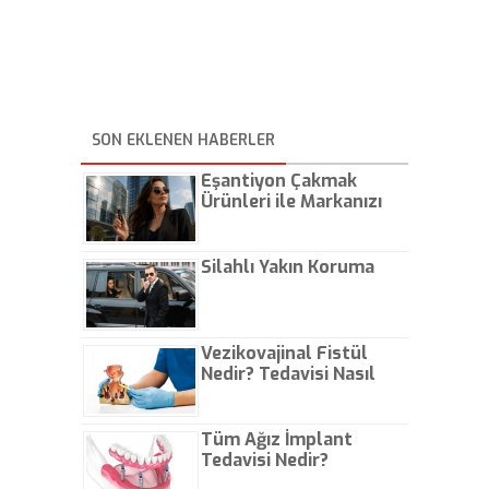
SON EKLENEN HABERLER
Eşantiyon Çakmak
Ürünleri ile Markanızı
Günlük Hayatta Öne
Çıkarın
Silahlı Yakın Koruma
Vezikovajinal Fistül
Nedir? Tedavisi Nasıl
Olur?
Tüm Ağız İmplant
Tedavisi Nedir?