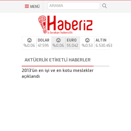
MENÜ
DOLAR
EURO
ALTIN
%0,06
47,595
%0,06
55,042
%0,53
6.530,453
AKTÜERLIK ETIKETLI HABERLER
2013’ün en iyi ve en kotu meslekler
açıklandı