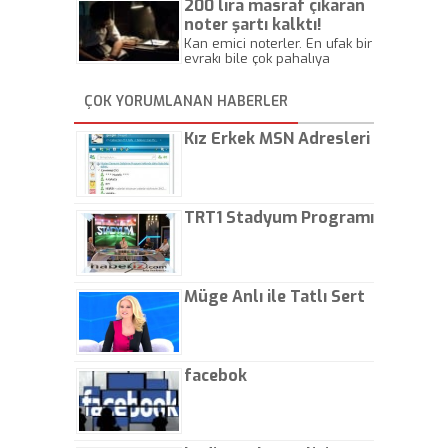
200 lira masraf çıkaran
noter şartı kalktı!
Kan emici noterler. En ufak bir
evrakı bile çok pahalıya
yapıyorlar. Allah ellerine
düşürmesin. Çok paranızı
ÇOK YORUMLANAN HABERLER
kaptırıyorsunuz. - Kayhan
Gezenti
Kız Erkek MSN Adresleri
TRT1 Stadyum Programı
Müge Anlı ile Tatlı Sert
facebok