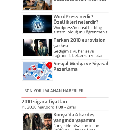
Gazeteciliğine!
WordPress nedir?
Özellikleri nelerdir?
Wordpress'in nasıl bir blog
sistemi olduğunu öğrenmeniz
için hazırlanmış bir yazıdır.
Tarkan 2010 eurovision
şarkısı
Geçtiğimiz yıl her şeye
rağmen 1. beklerken 4. olan
hadiseli Türkiye, sadece vücut
Sosyal Medya ve Siyasal
gösterisinin bu yarışmada
önemli olmadığını anlamıştır.
Pazarlama
Bu yıl Megastar Tarkan
geliyor, sahneye!
SON YORUMLANAN HABERLER
2010 sigara fiyatları
Yıl 2026 Marlboro 110tl - Zafer
Konya’da 4 kardeş
yangında yaşamını
yitirdi
Suriyelide olsa can insan