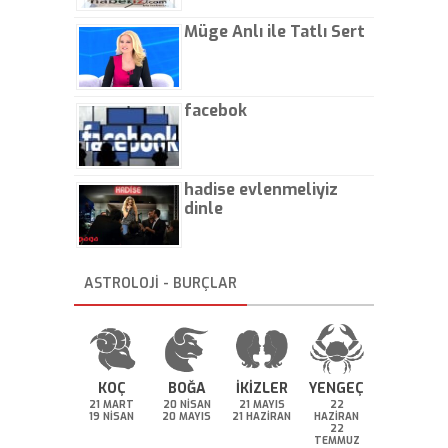
Müge Anlı ile Tatlı Sert
facebok
hadise evlenmeliyiz
dinle
ASTROLOJİ - BURÇLAR
KOÇ
BOĞA
İKİZLER
YENGEÇ
21 MART
20 NİSAN
21 MAYIS
22
19 NİSAN
20 MAYIS
21 HAZİRAN
HAZİRAN
22
TEMMUZ