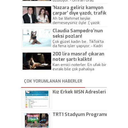
üzülüyor. - Umran Uraz
’Nazara geliriz kamyon
çarpar’ diye yazdı, trafik
kazasında öldü!
Ah be Mehmet keşke
demeseysiniz öyle :( yazık
canlara.... - Abdullah Kadir
Claudia Sampedro’nun
seksi pozları!
Çok güzel kadın be.. TikTok'ta
da fena işler yapıyor. - Kadri
Beylik
200 lira masraf çıkaran
noter şartı kalktı!
Kan emici noterler. En ufak bir
evrakı bile çok pahalıya
yapıyorlar. Allah ellerine
düşürmesin. Çok paranızı
ÇOK YORUMLANAN HABERLER
kaptırıyorsunuz. - Kayhan
Gezenti
Kız Erkek MSN Adresleri
TRT1 Stadyum Programı