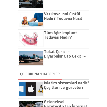
Vezikovajinal Fistül
Nedir? Tedavisi Nasıl
Olur?
Tüm Ağız İmplant
Tedavisi Nedir?
Tokat Çekici –
Diyarbakır Oto Çekici –
İstanbul Oto Çekici
ÇOK OKUNAN HABERLER
İşletim sistemleri nedir?
Çeşitleri ve görevleri
nelerdir?
Geleneksel
Gazetecilikten İnternet