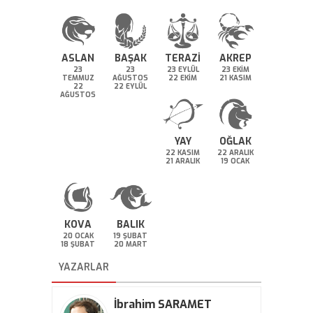
ASLAN
BAŞAK
TERAZİ
AKREP
23
23
23 EYLÜL
23 EKİM
TEMMUZ
AĞUSTOS
22 EKİM
21 KASIM
22
22 EYLÜL
AĞUSTOS
YAY
OĞLAK
22 KASIM
22 ARALIK
21 ARALIK
19 OCAK
KOVA
BALIK
20 OCAK
19 ŞUBAT
18 ŞUBAT
20 MART
YAZARLAR
İbrahim SARAMET