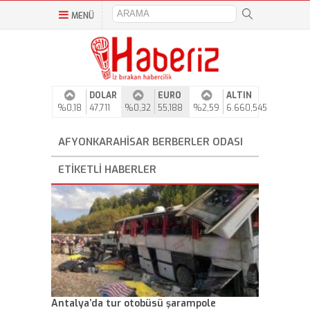
MENÜ
DOLAR
EURO
ALTIN
%0,18
47,711
%0,32
55,188
%2,59
6.660,545
AFYONKARAHISAR BERBERLER ODASI
ETIKETLI HABERLER
Antalya’da tur otobüsü şarampole