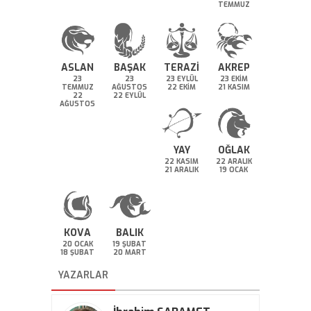
TEMMUZ
ASLAN
BAŞAK
TERAZİ
AKREP
23
23
23 EYLÜL
23 EKİM
TEMMUZ
AĞUSTOS
22 EKİM
21 KASIM
22
22 EYLÜL
AĞUSTOS
YAY
OĞLAK
22 KASIM
22 ARALIK
21 ARALIK
19 OCAK
KOVA
BALIK
20 OCAK
19 ŞUBAT
18 ŞUBAT
20 MART
YAZARLAR