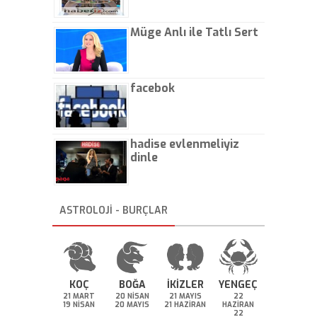
Müge Anlı ile Tatlı Sert
facebok
hadise evlenmeliyiz
dinle
ASTROLOJİ - BURÇLAR
KOÇ
BOĞA
İKİZLER
YENGEÇ
21 MART
20 NİSAN
21 MAYIS
22
19 NİSAN
20 MAYIS
21 HAZİRAN
HAZİRAN
22