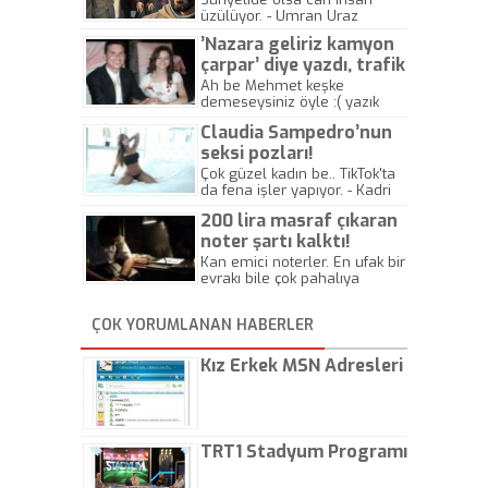
üzülüyor. - Umran Uraz
’Nazara geliriz kamyon
çarpar’ diye yazdı, trafik
kazasında öldü!
Ah be Mehmet keşke
demeseysiniz öyle :( yazık
canlara.... - Abdullah Kadir
Claudia Sampedro’nun
seksi pozları!
Çok güzel kadın be.. TikTok'ta
da fena işler yapıyor. - Kadri
Beylik
200 lira masraf çıkaran
noter şartı kalktı!
Kan emici noterler. En ufak bir
evrakı bile çok pahalıya
yapıyorlar. Allah ellerine
düşürmesin. Çok paranızı
ÇOK YORUMLANAN HABERLER
kaptırıyorsunuz. - Kayhan
Gezenti
Kız Erkek MSN Adresleri
TRT1 Stadyum Programı