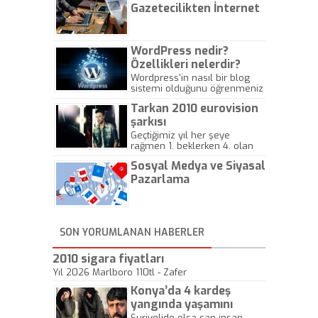
Gazetecilikten İnternet
Gazeteciliğine!
WordPress nedir?
Özellikleri nelerdir?
Wordpress'in nasıl bir blog
sistemi olduğunu öğrenmeniz
için hazırlanmış bir yazıdır.
Tarkan 2010 eurovision
şarkısı
Geçtiğimiz yıl her şeye
rağmen 1. beklerken 4. olan
hadiseli Türkiye, sadece vücut
Sosyal Medya ve Siyasal
gösterisinin bu yarışmada
önemli olmadığını anlamıştır.
Pazarlama
Bu yıl Megastar Tarkan
geliyor, sahneye!
SON YORUMLANAN HABERLER
2010 sigara fiyatları
Yıl 2026 Marlboro 110tl - Zafer
Konya’da 4 kardeş
yangında yaşamını
yitirdi
Suriyelide olsa can insan