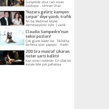
yitirdi
Suriyelide olsa can insan
üzülüyor. - Umran Uraz
’Nazara geliriz kamyon
çarpar’ diye yazdı, trafik
kazasında öldü!
Ah be Mehmet keşke
demeseysiniz öyle :( yazık
canlara.... - Abdullah Kadir
Claudia Sampedro’nun
seksi pozları!
Çok güzel kadın be.. TikTok'ta
da fena işler yapıyor. - Kadri
Beylik
200 lira masraf çıkaran
noter şartı kalktı!
Kan emici noterler. En ufak bir
evrakı bile çok pahalıya
yapıyorlar. Allah ellerine
düşürmesin. Çok paranızı
kaptırıyorsunuz. - Kayhan
Gezenti