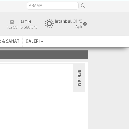
İstanbul
31 °C
ALTIN
Açık
%2,59
6.660,545
 & SANAT
GALERİ
REKLAM