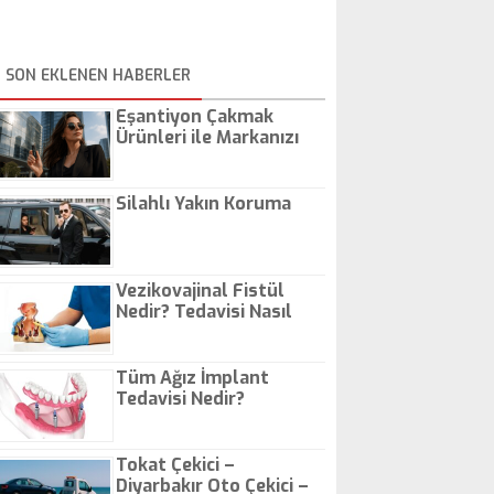
SON EKLENEN HABERLER
Eşantiyon Çakmak
Ürünleri ile Markanızı
Günlük Hayatta Öne
Çıkarın
Silahlı Yakın Koruma
Vezikovajinal Fistül
Nedir? Tedavisi Nasıl
Olur?
Tüm Ağız İmplant
Tedavisi Nedir?
Tokat Çekici –
Diyarbakır Oto Çekici –