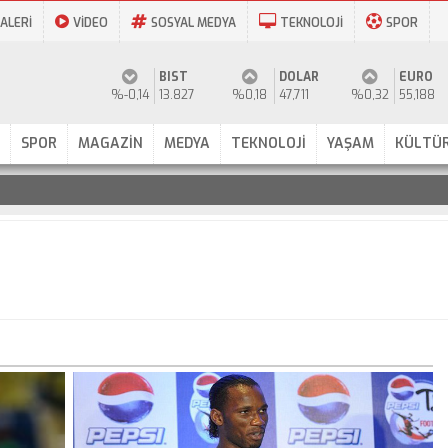
ALERİ
VİDEO
SOSYAL MEDYA
TEKNOLOJİ
SPOR
BIST
DOLAR
EURO
%-0,14
13.827
%0,18
47,711
%0,32
55,188
SPOR
MAGAZİN
MEDYA
TEKNOLOJİ
YAŞAM
KÜLTÜR