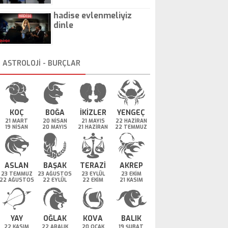
hadise evlenmeliyiz
dinle
ASTROLOJİ - BURÇLAR
KOÇ
BOĞA
İKİZLER
YENGEÇ
21 MART
20 NİSAN
21 MAYIS
22 HAZİRAN
19 NİSAN
20 MAYIS
21 HAZİRAN
22 TEMMUZ
ASLAN
BAŞAK
TERAZİ
AKREP
23 TEMMUZ
23 AĞUSTOS
23 EYLÜL
23 EKİM
22 AĞUSTOS
22 EYLÜL
22 EKİM
21 KASIM
YAY
OĞLAK
KOVA
BALIK
22 KASIM
22 ARALIK
20 OCAK
19 ŞUBAT