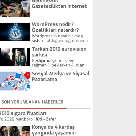
Geleneksel
Gazetecilikten İnternet
Gazeteciliğine!
WordPress nedir?
Özellikleri nelerdir?
Wordpress'in nasıl bir blog
sistemi olduğunu öğrenmeniz
için hazırlanmış bir yazıdır.
Tarkan 2010 eurovision
şarkısı
Geçtiğimiz yıl her şeye
rağmen 1. beklerken 4. olan
hadiseli Türkiye, sadece vücut
Sosyal Medya ve Siyasal
gösterisinin bu yarışmada
önemli olmadığını anlamıştır.
Pazarlama
Bu yıl Megastar Tarkan
geliyor, sahneye!
SON YORUMLANAN HABERLER
2010 sigara fiyatları
Yıl 2026 Marlboro 110tl - Zafer
Konya’da 4 kardeş
yangında yaşamını