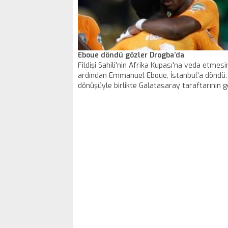
Eboue döndü gözler Drogba’da
Fildişi Sahili'nin Afrika Kupası'na veda etmesi
ardından Emmanuel Eboue, İstanbul'a döndü.
dönüşüyle birlikte Galatasaray taraftarının g
transfer Drogba'nın gelişine çevrildi. Peki Dr
zaman gelecek?