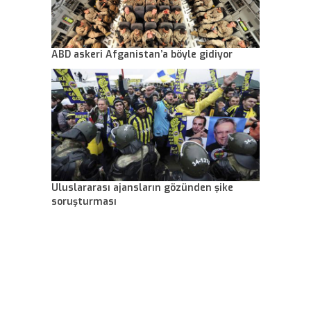
ABD askeri Afganistan’a böyle gidiyor
Uluslararası ajansların gözünden şike
soruşturması