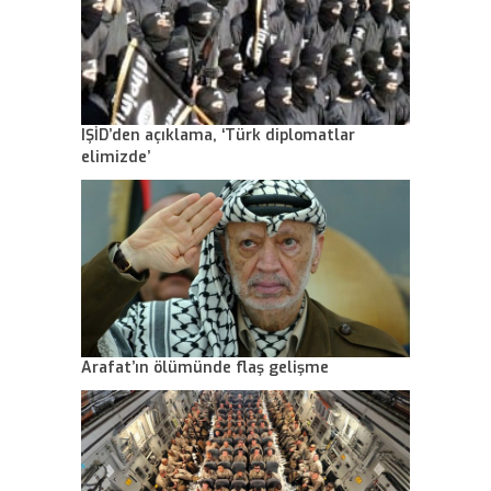
IŞİD’den açıklama, ‘Türk diplomatlar
elimizde’
Arafat’ın ölümünde flaş gelişme