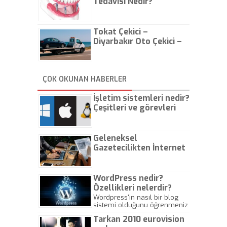
Tedavisi Nedir?
Tokat Çekici –
Diyarbakır Oto Çekici –
İstanbul Oto Çekici
ÇOK OKUNAN HABERLER
İşletim sistemleri nedir?
Çeşitleri ve görevleri
nelerdir?
Geleneksel
Gazetecilikten İnternet
Gazeteciliğine!
WordPress nedir?
Özellikleri nelerdir?
Wordpress'in nasıl bir blog
sistemi olduğunu öğrenmeniz
için hazırlanmış bir yazıdır.
Tarkan 2010 eurovision