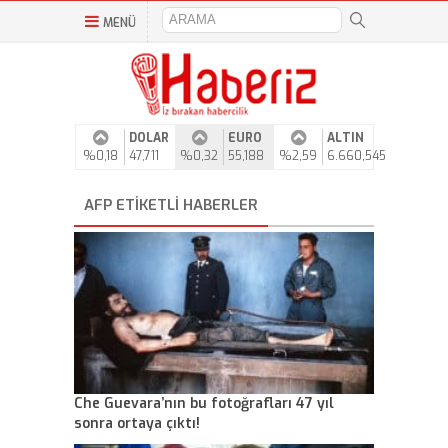
MENÜ
DOLAR
EURO
ALTIN
%0,18
47,711
%0,32
55,188
%2,59
6.660,545
AFP ETIKETLI HABERLER
Che Guevara’nın bu fotoğrafları 47 yıl
sonra ortaya çıktı!