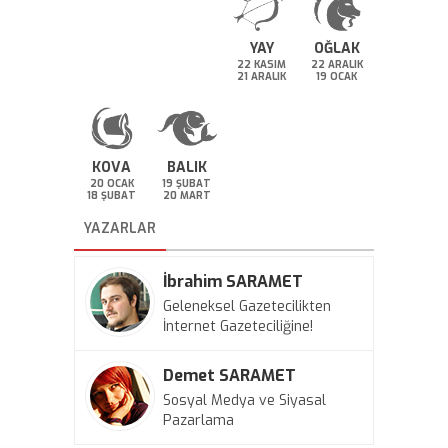
YAY
OĞLAK
22 KASIM
22 ARALIK
21 ARALIK
19 OCAK
KOVA
BALIK
20 OCAK
19 ŞUBAT
18 ŞUBAT
20 MART
YAZARLAR
İbrahim SARAMET
Geleneksel Gazetecilikten
İnternet Gazeteciliğine!
Demet SARAMET
Sosyal Medya ve Siyasal
Pazarlama