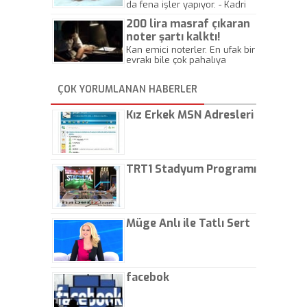
da fena işler yapıyor. - Kadri
Beylik
200 lira masraf çıkaran
noter şartı kalktı!
Kan emici noterler. En ufak bir
evrakı bile çok pahalıya
yapıyorlar. Allah ellerine
düşürmesin. Çok paranızı
ÇOK YORUMLANAN HABERLER
kaptırıyorsunuz. - Kayhan
Gezenti
Kız Erkek MSN Adresleri
TRT1 Stadyum Programı
Müge Anlı ile Tatlı Sert
facebok