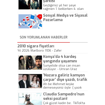
şarkısı
Geçtiğimiz yıl her şeye
rağmen 1. beklerken 4. olan
hadiseli Türkiye, sadece vücut
Sosyal Medya ve Siyasal
gösterisinin bu yarışmada
önemli olmadığını anlamıştır.
Pazarlama
Bu yıl Megastar Tarkan
geliyor, sahneye!
SON YORUMLANAN HABERLER
2010 sigara fiyatları
Yıl 2026 Marlboro 110tl - Zafer
Konya’da 4 kardeş
yangında yaşamını
yitirdi
Suriyelide olsa can insan
üzülüyor. - Umran Uraz
’Nazara geliriz kamyon
çarpar’ diye yazdı, trafik
kazasında öldü!
Ah be Mehmet keşke
demeseysiniz öyle :( yazık
canlara.... - Abdullah Kadir
Claudia Sampedro’nun
seksi pozları!
Çok güzel kadın be.. TikTok'ta