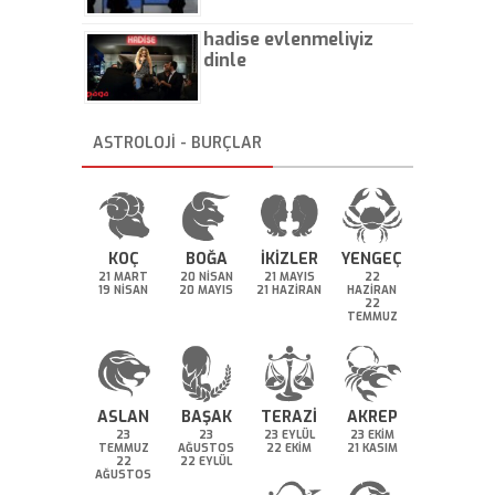
hadise evlenmeliyiz
dinle
ASTROLOJİ - BURÇLAR
KOÇ
BOĞA
İKİZLER
YENGEÇ
21 MART
20 NİSAN
21 MAYIS
22
19 NİSAN
20 MAYIS
21 HAZİRAN
HAZİRAN
22
TEMMUZ
ASLAN
BAŞAK
TERAZİ
AKREP
23
23
23 EYLÜL
23 EKİM
TEMMUZ
AĞUSTOS
22 EKİM
21 KASIM
22
22 EYLÜL
AĞUSTOS