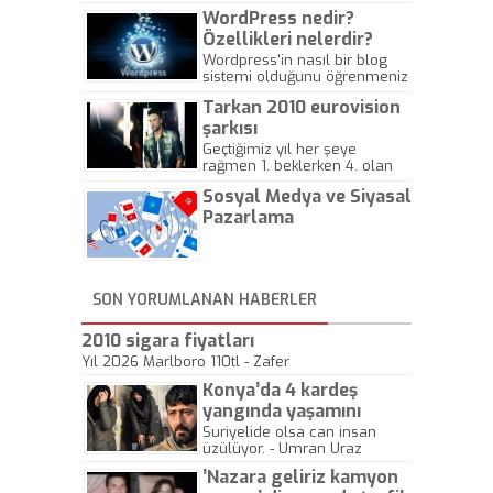
WordPress nedir?
Özellikleri nelerdir?
Wordpress'in nasıl bir blog
sistemi olduğunu öğrenmeniz
için hazırlanmış bir yazıdır.
Tarkan 2010 eurovision
şarkısı
Geçtiğimiz yıl her şeye
rağmen 1. beklerken 4. olan
hadiseli Türkiye, sadece vücut
Sosyal Medya ve Siyasal
gösterisinin bu yarışmada
önemli olmadığını anlamıştır.
Pazarlama
Bu yıl Megastar Tarkan
geliyor, sahneye!
SON YORUMLANAN HABERLER
2010 sigara fiyatları
Yıl 2026 Marlboro 110tl - Zafer
Konya’da 4 kardeş
yangında yaşamını
yitirdi
Suriyelide olsa can insan
üzülüyor. - Umran Uraz
’Nazara geliriz kamyon