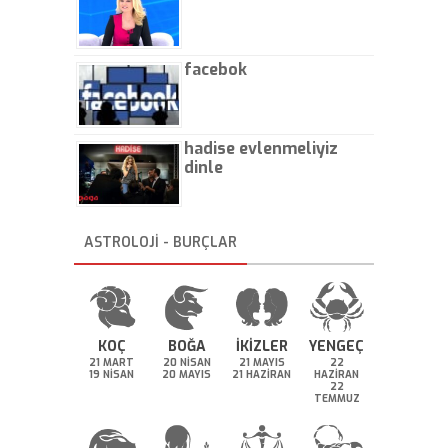
facebok
hadise evlenmeliyiz
dinle
ASTROLOJİ - BURÇLAR
KOÇ
BOĞA
İKİZLER
YENGEÇ
21 MART
20 NİSAN
21 MAYIS
22
19 NİSAN
20 MAYIS
21 HAZİRAN
HAZİRAN
22
TEMMUZ