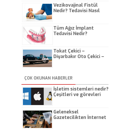
Vezikovajinal Fistül
Nedir? Tedavisi Nasıl
Olur?
Tüm Ağız İmplant
Tedavisi Nedir?
Tokat Çekici –
Diyarbakır Oto Çekici –
İstanbul Oto Çekici
ÇOK OKUNAN HABERLER
İşletim sistemleri nedir?
Çeşitleri ve görevleri
nelerdir?
Geleneksel
Gazetecilikten İnternet
Gazeteciliğine!