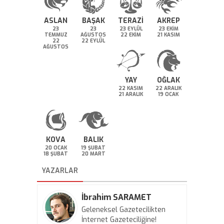
ASLAN
BAŞAK
TERAZİ
AKREP
23
23
23 EYLÜL
23 EKİM
TEMMUZ
AĞUSTOS
22 EKİM
21 KASIM
22
22 EYLÜL
AĞUSTOS
YAY
OĞLAK
22 KASIM
22 ARALIK
21 ARALIK
19 OCAK
KOVA
BALIK
20 OCAK
19 ŞUBAT
18 ŞUBAT
20 MART
YAZARLAR
İbrahim SARAMET
Geleneksel Gazetecilikten
İnternet Gazeteciliğine!