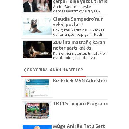
çarpar’ diye yazdı, trafik
kazasında öldü!
Ah be Mehmet keşke
demeseysiniz öyle :( yazık
canlara.... - Abdullah Kadir
Claudia Sampedro’nun
seksi pozları!
Çok güzel kadın be.. TikTok'ta
da fena işler yapıyor. - Kadri
Beylik
200 lira masraf çıkaran
noter şartı kalktı!
Kan emici noterler. En ufak bir
evrakı bile çok pahalıya
yapıyorlar. Allah ellerine
düşürmesin. Çok paranızı
ÇOK YORUMLANAN HABERLER
kaptırıyorsunuz. - Kayhan
Gezenti
Kız Erkek MSN Adresleri
TRT1 Stadyum Programı
Müge Anlı ile Tatlı Sert