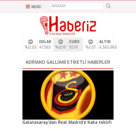
MENÜ
DOLAR
EURO
ALTIN
%0,03
47,583
%0,19
55,111
%1,07
6.565,865
ADRIANO GALLIANI ETIKETLI HABERLER
Galatasaray’dan Real Madrid’e Kaka teklifi