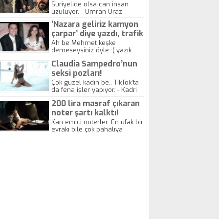
yitirdi
Suriyelide olsa can insan
üzülüyor. - Umran Uraz
’Nazara geliriz kamyon
çarpar’ diye yazdı, trafik
kazasında öldü!
Ah be Mehmet keşke
demeseysiniz öyle :( yazık
canlara.... - Abdullah Kadir
Claudia Sampedro’nun
seksi pozları!
Çok güzel kadın be.. TikTok'ta
da fena işler yapıyor. - Kadri
Beylik
200 lira masraf çıkaran
noter şartı kalktı!
Kan emici noterler. En ufak bir
evrakı bile çok pahalıya
yapıyorlar. Allah ellerine
düşürmesin. Çok paranızı
kaptırıyorsunuz. - Kayhan
Gezenti