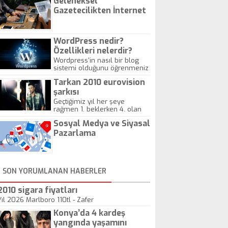
Geleneksel
Gazetecilikten İnternet
Gazeteciliğine!
WordPress nedir?
Özellikleri nelerdir?
Wordpress'in nasıl bir blog
sistemi olduğunu öğrenmeniz
için hazırlanmış bir yazıdır.
Tarkan 2010 eurovision
şarkısı
Geçtiğimiz yıl her şeye
rağmen 1. beklerken 4. olan
hadiseli Türkiye, sadece vücut
Sosyal Medya ve Siyasal
gösterisinin bu yarışmada
önemli olmadığını anlamıştır.
Pazarlama
Bu yıl Megastar Tarkan
geliyor, sahneye!
SON YORUMLANAN HABERLER
2010 sigara fiyatları
Yıl 2026 Marlboro 110tl - Zafer
Konya’da 4 kardeş
yangında yaşamını