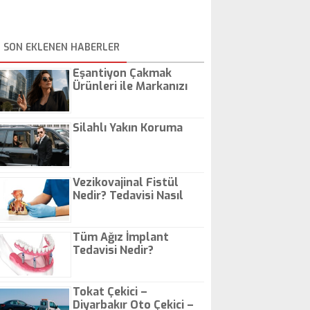
SON EKLENEN HABERLER
Eşantiyon Çakmak
Ürünleri ile Markanızı
Günlük Hayatta Öne
Çıkarın
Silahlı Yakın Koruma
Vezikovajinal Fistül
Nedir? Tedavisi Nasıl
Olur?
Tüm Ağız İmplant
Tedavisi Nedir?
Tokat Çekici –
Diyarbakır Oto Çekici –