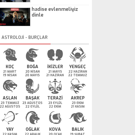
hadise evlenmeliyiz
dinle
ASTROLOJİ - BURÇLAR
KOÇ
BOĞA
İKİZLER
YENGEÇ
21 MART
20 NİSAN
21 MAYIS
22 HAZİRAN
19 NİSAN
20 MAYIS
21 HAZİRAN
22 TEMMUZ
ASLAN
BAŞAK
TERAZİ
AKREP
23 TEMMUZ
23 AĞUSTOS
23 EYLÜL
23 EKİM
22 AĞUSTOS
22 EYLÜL
22 EKİM
21 KASIM
YAY
OĞLAK
KOVA
BALIK
22 KASIM
22 ARALIK
20 OCAK
19 ŞUBAT