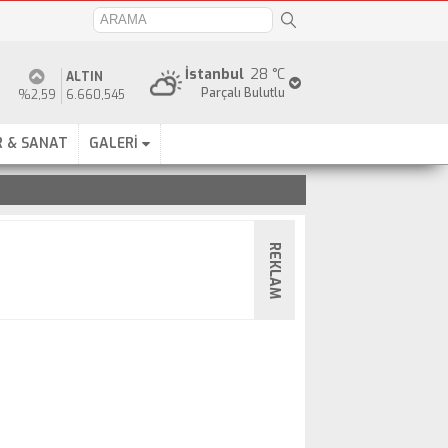
İstanbul
28 °C
ALTIN
Parçalı Bulutlu
%2,59
6.660,545
 & SANAT
GALERİ
REKLAM