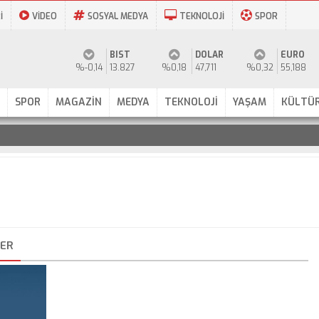
İ
VİDEO
SOSYAL MEDYA
TEKNOLOJİ
SPOR
BIST
DOLAR
EURO
%-0,14
13.827
%0,18
47,711
%0,32
55,188
SPOR
MAGAZİN
MEDYA
TEKNOLOJİ
YAŞAM
KÜLTÜR
LER