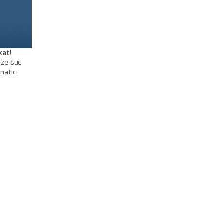
kat!
ize suç
natıcı