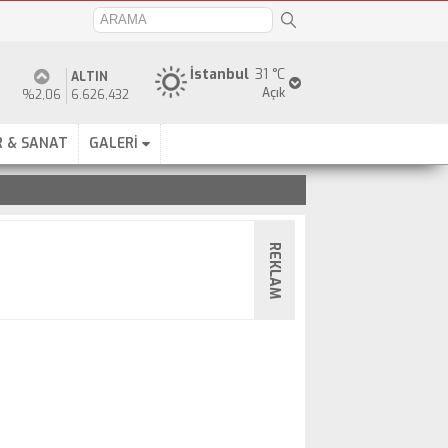
İstanbul
31 °C
ALTIN
Açık
%2,06
6.626,432
 & SANAT
GALERİ
REKLAM