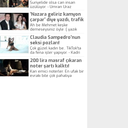
yitirdi
Suriyelide olsa can insan
üzülüyor. - Umran Uraz
’Nazara geliriz kamyon
çarpar’ diye yazdı, trafik
kazasında öldü!
Ah be Mehmet keşke
demeseysiniz öyle :( yazık
canlara.... - Abdullah Kadir
Claudia Sampedro’nun
seksi pozları!
Çok güzel kadın be.. TikTok'ta
da fena işler yapıyor. - Kadri
Beylik
200 lira masraf çıkaran
noter şartı kalktı!
Kan emici noterler. En ufak bir
evrakı bile çok pahalıya
yapıyorlar. Allah ellerine
düşürmesin. Çok paranızı
kaptırıyorsunuz. - Kayhan
Gezenti