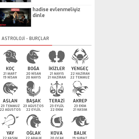
hadise evlenmeliyiz
dinle
ASTROLOJİ - BURÇLAR
KOÇ
BOĞA
İKİZLER
YENGEÇ
21 MART
20 NİSAN
21 MAYIS
22 HAZİRAN
19 NİSAN
20 MAYIS
21 HAZİRAN
22 TEMMUZ
ASLAN
BAŞAK
TERAZİ
AKREP
23 TEMMUZ
23 AĞUSTOS
23 EYLÜL
23 EKİM
22 AĞUSTOS
22 EYLÜL
22 EKİM
21 KASIM
YAY
OĞLAK
KOVA
BALIK
22 KASIM
22 ARALIK
20 OCAK
19 ŞUBAT