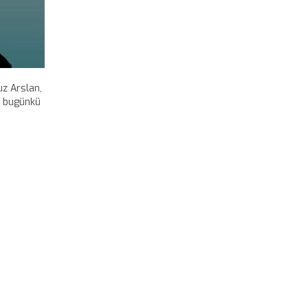
z Arslan,
ri bugünkü