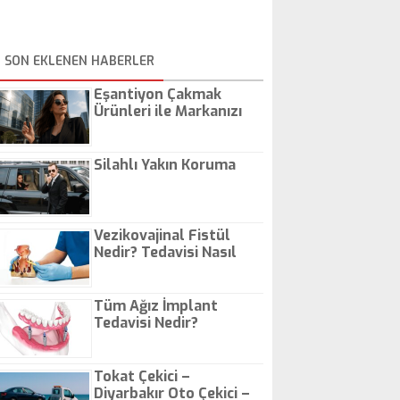
SON EKLENEN HABERLER
Eşantiyon Çakmak
Ürünleri ile Markanızı
Günlük Hayatta Öne
Çıkarın
Silahlı Yakın Koruma
Vezikovajinal Fistül
Nedir? Tedavisi Nasıl
Olur?
Tüm Ağız İmplant
Tedavisi Nedir?
Tokat Çekici –
Diyarbakır Oto Çekici –