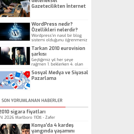
Geleneksel
Gazetecilikten İnternet
Gazeteciliğine!
WordPress nedir?
Özellikleri nelerdir?
Wordpress'in nasıl bir blog
sistemi olduğunu öğrenmeniz
için hazırlanmış bir yazıdır.
Tarkan 2010 eurovision
şarkısı
Geçtiğimiz yıl her şeye
rağmen 1. beklerken 4. olan
hadiseli Türkiye, sadece vücut
Sosyal Medya ve Siyasal
gösterisinin bu yarışmada
önemli olmadığını anlamıştır.
Pazarlama
Bu yıl Megastar Tarkan
geliyor, sahneye!
SON YORUMLANAN HABERLER
2010 sigara fiyatları
Yıl 2026 Marlboro 110tl - Zafer
Konya’da 4 kardeş
yangında yaşamını