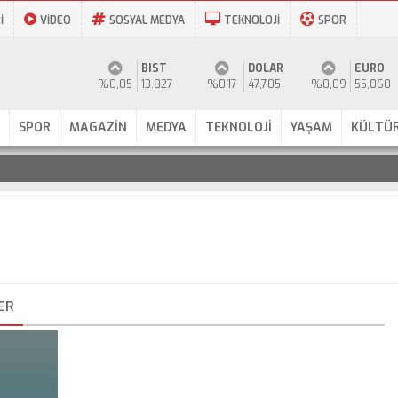
İ
VİDEO
SOSYAL MEDYA
TEKNOLOJİ
SPOR
BIST
DOLAR
EURO
%0,05
13.827
%0,17
47,705
%0,09
55,060
SPOR
MAGAZİN
MEDYA
TEKNOLOJİ
YAŞAM
KÜLTÜR
ER