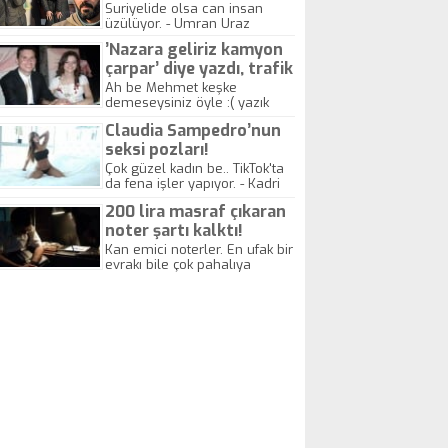
yitirdi
Suriyelide olsa can insan
üzülüyor. - Umran Uraz
’Nazara geliriz kamyon
çarpar’ diye yazdı, trafik
kazasında öldü!
Ah be Mehmet keşke
demeseysiniz öyle :( yazık
canlara.... - Abdullah Kadir
Claudia Sampedro’nun
seksi pozları!
Çok güzel kadın be.. TikTok'ta
da fena işler yapıyor. - Kadri
Beylik
200 lira masraf çıkaran
noter şartı kalktı!
Kan emici noterler. En ufak bir
evrakı bile çok pahalıya
yapıyorlar. Allah ellerine
düşürmesin. Çok paranızı
kaptırıyorsunuz. - Kayhan
Gezenti