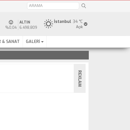
İstanbul
34 °C
ALTIN
Açık
%0,04
6.498,809
 & SANAT
GALERİ
REKLAM