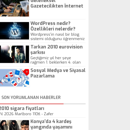
Geleneksel
Gazetecilikten İnternet
Gazeteciliğine!
WordPress nedir?
Özellikleri nelerdir?
Wordpress'in nasıl bir blog
sistemi olduğunu öğrenmeniz
için hazırlanmış bir yazıdır.
Tarkan 2010 eurovision
şarkısı
Geçtiğimiz yıl her şeye
rağmen 1. beklerken 4. olan
hadiseli Türkiye, sadece vücut
Sosyal Medya ve Siyasal
gösterisinin bu yarışmada
önemli olmadığını anlamıştır.
Pazarlama
Bu yıl Megastar Tarkan
geliyor, sahneye!
SON YORUMLANAN HABERLER
2010 sigara fiyatları
Yıl 2026 Marlboro 110tl - Zafer
Konya’da 4 kardeş
yangında yaşamını