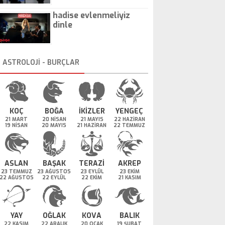
hadise evlenmeliyiz
dinle
ASTROLOJİ - BURÇLAR
KOÇ
BOĞA
İKİZLER
YENGEÇ
21 MART
20 NİSAN
21 MAYIS
22 HAZİRAN
19 NİSAN
20 MAYIS
21 HAZİRAN
22 TEMMUZ
ASLAN
BAŞAK
TERAZİ
AKREP
23 TEMMUZ
23 AĞUSTOS
23 EYLÜL
23 EKİM
22 AĞUSTOS
22 EYLÜL
22 EKİM
21 KASIM
YAY
OĞLAK
KOVA
BALIK
22 KASIM
22 ARALIK
20 OCAK
19 ŞUBAT