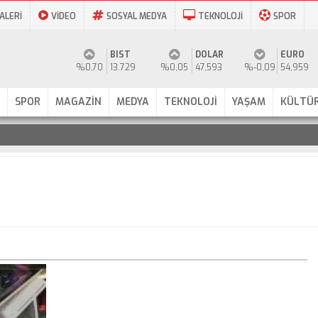
ALERİ
VİDEO
SOSYAL MEDYA
TEKNOLOJİ
SPOR
BIST
DOLAR
EURO
%0,70
13.729
%0,05
47,593
%-0,09
54,959
SPOR
MAGAZİN
MEDYA
TEKNOLOJİ
YAŞAM
KÜLTÜR