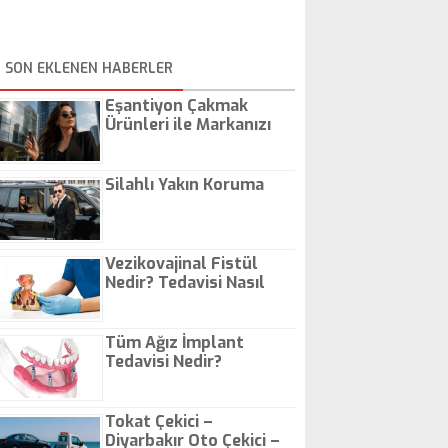
SON EKLENEN HABERLER
Eşantiyon Çakmak
Ürünleri ile Markanızı
Günlük Hayatta Öne
Çıkarın
Silahlı Yakın Koruma
Vezikovajinal Fistül
Nedir? Tedavisi Nasıl
Olur?
Tüm Ağız İmplant
Tedavisi Nedir?
Tokat Çekici –
Diyarbakır Oto Çekici –