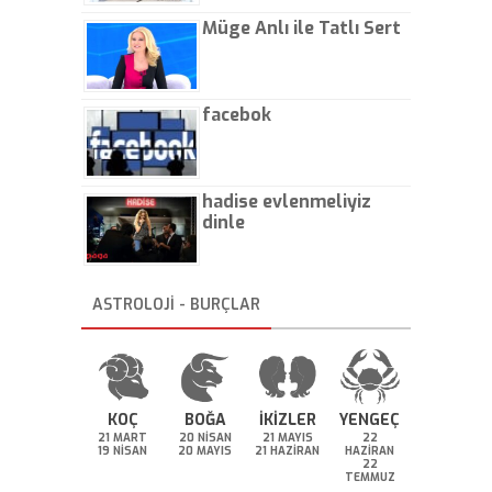
Müge Anlı ile Tatlı Sert
facebok
hadise evlenmeliyiz
dinle
ASTROLOJİ - BURÇLAR
KOÇ
BOĞA
İKİZLER
YENGEÇ
21 MART
20 NİSAN
21 MAYIS
22
19 NİSAN
20 MAYIS
21 HAZİRAN
HAZİRAN
22
TEMMUZ