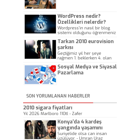
Gazeteciliğine!
WordPress nedir?
Özellikleri nelerdir?
Wordpress'in nasıl bir blog
sistemi olduğunu öğrenmeniz
için hazırlanmış bir yazıdır.
Tarkan 2010 eurovision
şarkısı
Geçtiğimiz yıl her şeye
rağmen 1. beklerken 4. olan
hadiseli Türkiye, sadece vücut
Sosyal Medya ve Siyasal
gösterisinin bu yarışmada
önemli olmadığını anlamıştır.
Pazarlama
Bu yıl Megastar Tarkan
geliyor, sahneye!
SON YORUMLANAN HABERLER
2010 sigara fiyatları
Yıl 2026 Marlboro 110tl - Zafer
Konya’da 4 kardeş
yangında yaşamını
yitirdi
Suriyelide olsa can insan
üzülüyor. - Umran Uraz