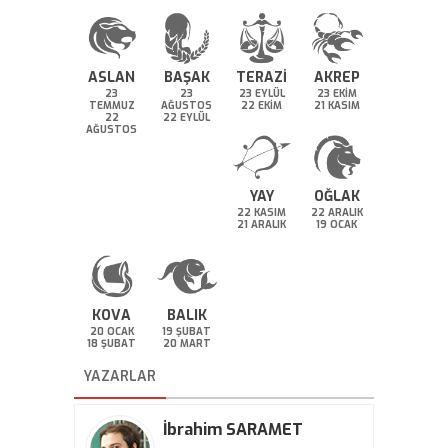
ASLAN
BAŞAK
TERAZİ
AKREP
23
23
23 EYLÜL
23 EKİM
TEMMUZ
AĞUSTOS
22 EKİM
21 KASIM
22
22 EYLÜL
AĞUSTOS
YAY
OĞLAK
22 KASIM
22 ARALIK
21 ARALIK
19 OCAK
KOVA
BALIK
20 OCAK
19 ŞUBAT
18 ŞUBAT
20 MART
YAZARLAR
İbrahim SARAMET