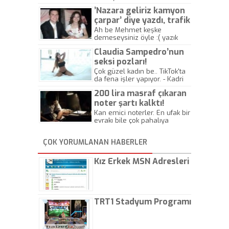
’Nazara geliriz kamyon
çarpar’ diye yazdı, trafik
kazasında öldü!
Ah be Mehmet keşke
demeseysiniz öyle :( yazık
canlara.... - Abdullah Kadir
Claudia Sampedro’nun
seksi pozları!
Çok güzel kadın be.. TikTok'ta
da fena işler yapıyor. - Kadri
Beylik
200 lira masraf çıkaran
noter şartı kalktı!
Kan emici noterler. En ufak bir
evrakı bile çok pahalıya
yapıyorlar. Allah ellerine
düşürmesin. Çok paranızı
ÇOK YORUMLANAN HABERLER
kaptırıyorsunuz. - Kayhan
Gezenti
Kız Erkek MSN Adresleri
TRT1 Stadyum Programı