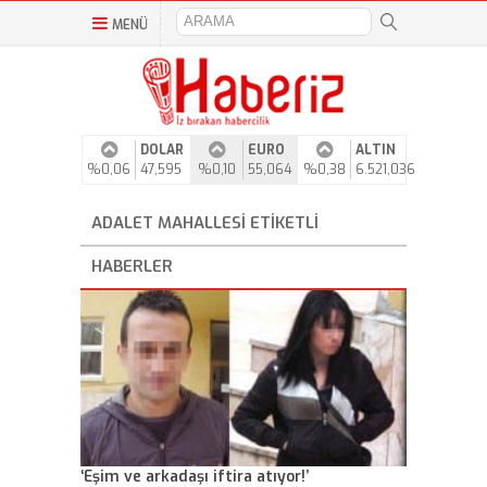
MENÜ
DOLAR
EURO
ALTIN
%0,06
47,595
%0,10
55,064
%0,38
6.521,036
ADALET MAHALLESI ETIKETLI
HABERLER
‘Eşim ve arkadaşı iftira atıyor!’