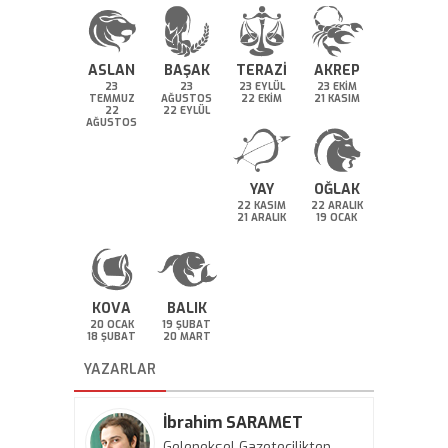
ASLAN
BAŞAK
TERAZİ
AKREP
23
23
23 EYLÜL
23 EKİM
TEMMUZ
AĞUSTOS
22 EKİM
21 KASIM
22
22 EYLÜL
AĞUSTOS
YAY
OĞLAK
22 KASIM
22 ARALIK
21 ARALIK
19 OCAK
KOVA
BALIK
20 OCAK
19 ŞUBAT
18 ŞUBAT
20 MART
YAZARLAR
İbrahim SARAMET
Geleneksel Gazetecilikten