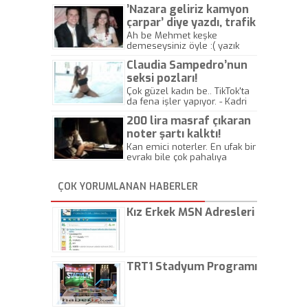
’Nazara geliriz kamyon
çarpar’ diye yazdı, trafik
kazasında öldü!
Ah be Mehmet keşke
demeseysiniz öyle :( yazık
canlara.... - Abdullah Kadir
Claudia Sampedro’nun
seksi pozları!
Çok güzel kadın be.. TikTok'ta
da fena işler yapıyor. - Kadri
Beylik
200 lira masraf çıkaran
noter şartı kalktı!
Kan emici noterler. En ufak bir
evrakı bile çok pahalıya
yapıyorlar. Allah ellerine
düşürmesin. Çok paranızı
ÇOK YORUMLANAN HABERLER
kaptırıyorsunuz. - Kayhan
Gezenti
Kız Erkek MSN Adresleri
TRT1 Stadyum Programı