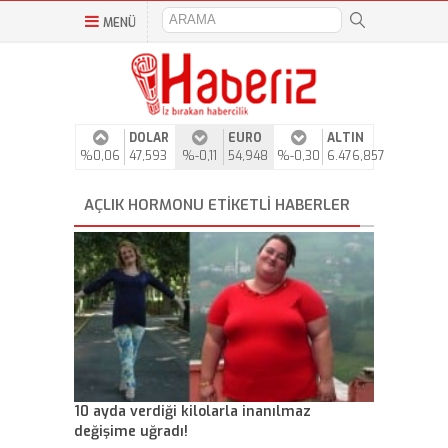
MENÜ
DOLAR
EURO
ALTIN
%0,06
47,593
%-0,11
54,948
%-0,30
6.476,857
AÇLIK HORMONU ETIKETLI HABERLER
10 ayda verdiği kilolarla inanılmaz
değişime uğradı!