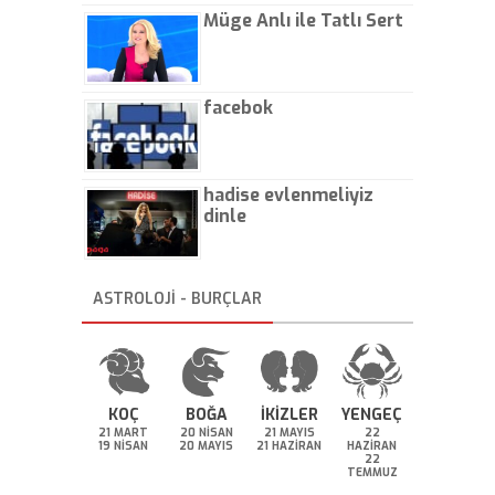
Müge Anlı ile Tatlı Sert
facebok
hadise evlenmeliyiz
dinle
ASTROLOJİ - BURÇLAR
KOÇ
BOĞA
İKİZLER
YENGEÇ
21 MART
20 NİSAN
21 MAYIS
22
19 NİSAN
20 MAYIS
21 HAZİRAN
HAZİRAN
22
TEMMUZ