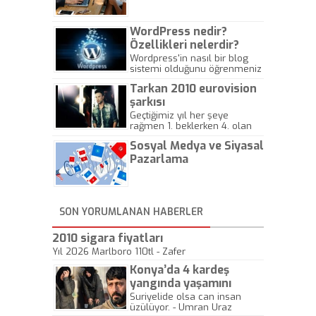
Gazeteciliğine!
WordPress nedir?
Özellikleri nelerdir?
Wordpress'in nasıl bir blog
sistemi olduğunu öğrenmeniz
için hazırlanmış bir yazıdır.
Tarkan 2010 eurovision
şarkısı
Geçtiğimiz yıl her şeye
rağmen 1. beklerken 4. olan
hadiseli Türkiye, sadece vücut
Sosyal Medya ve Siyasal
gösterisinin bu yarışmada
önemli olmadığını anlamıştır.
Pazarlama
Bu yıl Megastar Tarkan
geliyor, sahneye!
SON YORUMLANAN HABERLER
2010 sigara fiyatları
Yıl 2026 Marlboro 110tl - Zafer
Konya’da 4 kardeş
yangında yaşamını
yitirdi
Suriyelide olsa can insan
üzülüyor. - Umran Uraz