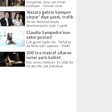
yitirdi
Suriyelide olsa can insan
üzülüyor. - Umran Uraz
’Nazara geliriz kamyon
çarpar’ diye yazdı, trafik
kazasında öldü!
Ah be Mehmet keşke
demeseysiniz öyle :( yazık
canlara.... - Abdullah Kadir
Claudia Sampedro’nun
seksi pozları!
Çok güzel kadın be.. TikTok'ta
da fena işler yapıyor. - Kadri
Beylik
200 lira masraf çıkaran
noter şartı kalktı!
Kan emici noterler. En ufak bir
evrakı bile çok pahalıya
yapıyorlar. Allah ellerine
düşürmesin. Çok paranızı
kaptırıyorsunuz. - Kayhan
Gezenti