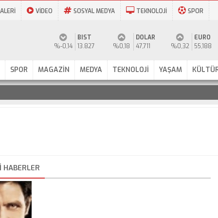
ALERİ
VİDEO
SOSYAL MEDYA
TEKNOLOJİ
SPOR
BIST
DOLAR
EURO
%-0,14
13.827
%0,18
47,711
%0,32
55,188
SPOR
MAGAZİN
MEDYA
TEKNOLOJİ
YAŞAM
KÜLTÜR
I HABERLER