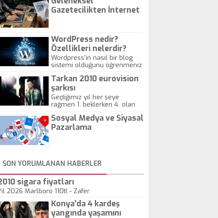
Geleneksel
Gazetecilikten İnternet
Gazeteciliğine!
WordPress nedir?
Özellikleri nelerdir?
Wordpress'in nasıl bir blog
sistemi olduğunu öğrenmeniz
için hazırlanmış bir yazıdır.
Tarkan 2010 eurovision
şarkısı
Geçtiğimiz yıl her şeye
rağmen 1. beklerken 4. olan
hadiseli Türkiye, sadece vücut
Sosyal Medya ve Siyasal
gösterisinin bu yarışmada
önemli olmadığını anlamıştır.
Pazarlama
Bu yıl Megastar Tarkan
geliyor, sahneye!
SON YORUMLANAN HABERLER
2010 sigara fiyatları
Yıl 2026 Marlboro 110tl - Zafer
Konya’da 4 kardeş
yangında yaşamını