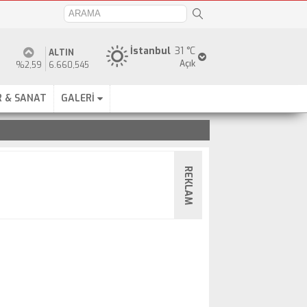
İstanbul
31 °C
ALTIN
Açık
%2,59
6.660,545
 & SANAT
GALERİ
REKLAM