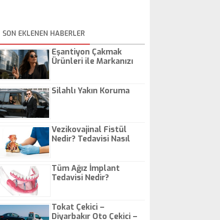
SON EKLENEN HABERLER
Eşantiyon Çakmak
Ürünleri ile Markanızı
Günlük Hayatta Öne
Çıkarın
Silahlı Yakın Koruma
Vezikovajinal Fistül
Nedir? Tedavisi Nasıl
Olur?
Tüm Ağız İmplant
Tedavisi Nedir?
Tokat Çekici –
Diyarbakır Oto Çekici –