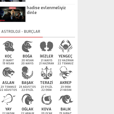
hadise evlenmeliyiz
dinle
ASTROLOJİ - BURÇLAR
KOÇ
BOĞA
İKİZLER
YENGEÇ
21 MART
20 NİSAN
21 MAYIS
22 HAZİRAN
19 NİSAN
20 MAYIS
21 HAZİRAN
22 TEMMUZ
ASLAN
BAŞAK
TERAZİ
AKREP
23 TEMMUZ
23 AĞUSTOS
23 EYLÜL
23 EKİM
22 AĞUSTOS
22 EYLÜL
22 EKİM
21 KASIM
YAY
OĞLAK
KOVA
BALIK
22 KASIM
22 ARALIK
20 OCAK
19 ŞUBAT