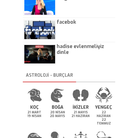
facebok
hadise evlenmeliyiz
dinle
ASTROLOJİ - BURÇLAR
KOÇ
BOĞA
İKİZLER
YENGEÇ
21 MART
20 NİSAN
21 MAYIS
22
19 NİSAN
20 MAYIS
21 HAZİRAN
HAZİRAN
22
TEMMUZ