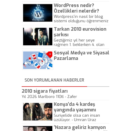
WordPress nedir?
Özellikleri nelerdir?
Wordpress'in nasıl bir blog
sistemi olduğunu öğrenmeniz
için hazırlanmış bir yazıdır.
Tarkan 2010 eurovision
şarkısı
Geçtiğimiz yıl her şeye
rağmen 1. beklerken 4. olan
hadiseli Türkiye, sadece vücut
Sosyal Medya ve Siyasal
gösterisinin bu yarışmada
önemli olmadığını anlamıştır.
Pazarlama
Bu yıl Megastar Tarkan
geliyor, sahneye!
SON YORUMLANAN HABERLER
2010 sigara fiyatları
Yıl 2026 Marlboro 110tl - Zafer
Konya’da 4 kardeş
yangında yaşamını
yitirdi
Suriyelide olsa can insan
üzülüyor. - Umran Uraz
’Nazara geliriz kamyon