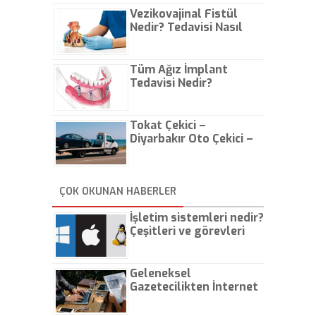
Vezikovajinal Fistül
Nedir? Tedavisi Nasıl
Olur?
Tüm Ağız İmplant
Tedavisi Nedir?
Tokat Çekici –
Diyarbakır Oto Çekici –
İstanbul Oto Çekici
ÇOK OKUNAN HABERLER
İşletim sistemleri nedir?
Çeşitleri ve görevleri
nelerdir?
Geleneksel
Gazetecilikten İnternet
Gazeteciliğine!