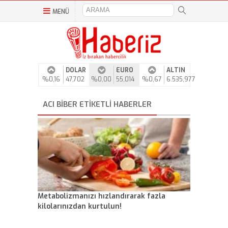
MENÜ
DOLAR
EURO
ALTIN
%0,16
47,702
%0,00
55,014
%0,67
6.535,977
ACI BIBER ETIKETLI HABERLER
Metabolizmanızı hızlandırarak fazla
kilolarınızdan kurtulun!