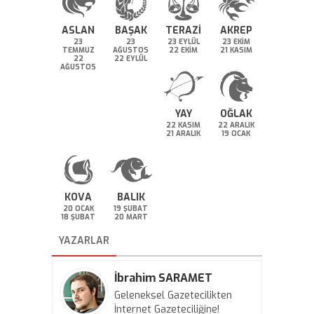
ASLAN
BAŞAK
TERAZİ
AKREP
23
23
23 EYLÜL
23 EKİM
TEMMUZ
AĞUSTOS
22 EKİM
21 KASIM
22
22 EYLÜL
AĞUSTOS
YAY
OĞLAK
22 KASIM
22 ARALIK
21 ARALIK
19 OCAK
KOVA
BALIK
20 OCAK
19 ŞUBAT
18 ŞUBAT
20 MART
YAZARLAR
İbrahim SARAMET
Geleneksel Gazetecilikten
İnternet Gazeteciliğine!