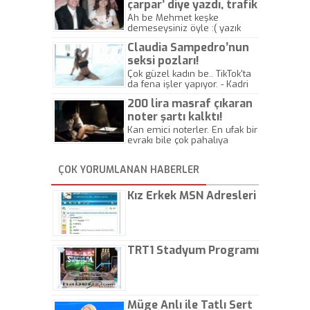
çarpar’ diye yazdı, trafik
kazasında öldü!
Ah be Mehmet keşke
demeseysiniz öyle :( yazık
canlara.... - Abdullah Kadir
Claudia Sampedro’nun
seksi pozları!
Çok güzel kadın be.. TikTok'ta
da fena işler yapıyor. - Kadri
Beylik
200 lira masraf çıkaran
noter şartı kalktı!
Kan emici noterler. En ufak bir
evrakı bile çok pahalıya
yapıyorlar. Allah ellerine
düşürmesin. Çok paranızı
ÇOK YORUMLANAN HABERLER
kaptırıyorsunuz. - Kayhan
Gezenti
Kız Erkek MSN Adresleri
TRT1 Stadyum Programı
Müge Anlı ile Tatlı Sert