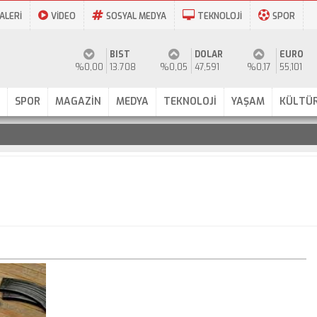
ALERİ
VİDEO
SOSYAL MEDYA
TEKNOLOJİ
SPOR
BIST
DOLAR
EURO
%0,00
13.708
%0,05
47,591
%0,17
55,101
SPOR
MAGAZİN
MEDYA
TEKNOLOJİ
YAŞAM
KÜLTÜR