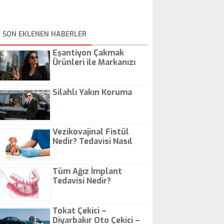
SON EKLENEN HABERLER
Eşantiyon Çakmak
Ürünleri ile Markanızı
Günlük Hayatta Öne
Çıkarın
Silahlı Yakın Koruma
Vezikovajinal Fistül
Nedir? Tedavisi Nasıl
Olur?
Tüm Ağız İmplant
Tedavisi Nedir?
Tokat Çekici –
Diyarbakır Oto Çekici –