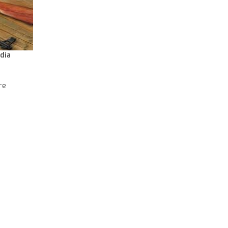
dia
ı
re
ı yazıyor.