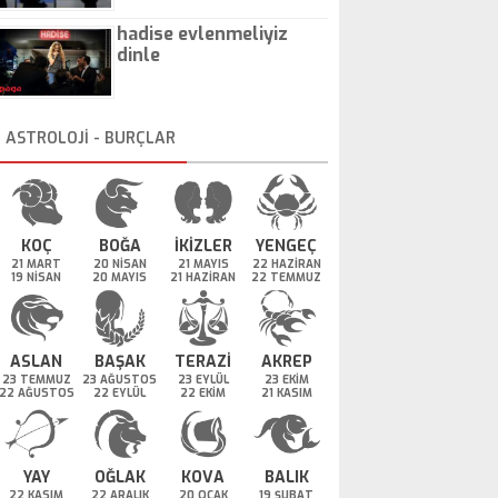
hadise evlenmeliyiz
dinle
ASTROLOJİ - BURÇLAR
KOÇ
BOĞA
İKİZLER
YENGEÇ
21 MART
20 NİSAN
21 MAYIS
22 HAZİRAN
19 NİSAN
20 MAYIS
21 HAZİRAN
22 TEMMUZ
ASLAN
BAŞAK
TERAZİ
AKREP
23 TEMMUZ
23 AĞUSTOS
23 EYLÜL
23 EKİM
22 AĞUSTOS
22 EYLÜL
22 EKİM
21 KASIM
YAY
OĞLAK
KOVA
BALIK
22 KASIM
22 ARALIK
20 OCAK
19 ŞUBAT