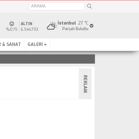
İstanbul
27 °C
ALTIN
Parçalı Bulutlu
%0,75
6.544,793
 & SANAT
GALERİ
REKLAM