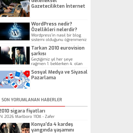
Geleneksel
Gazetecilikten İnternet
Gazeteciliğine!
WordPress nedir?
Özellikleri nelerdir?
Wordpress'in nasıl bir blog
sistemi olduğunu öğrenmeniz
için hazırlanmış bir yazıdır.
Tarkan 2010 eurovision
şarkısı
Geçtiğimiz yıl her şeye
rağmen 1. beklerken 4. olan
hadiseli Türkiye, sadece vücut
Sosyal Medya ve Siyasal
gösterisinin bu yarışmada
önemli olmadığını anlamıştır.
Pazarlama
Bu yıl Megastar Tarkan
geliyor, sahneye!
SON YORUMLANAN HABERLER
2010 sigara fiyatları
Yıl 2026 Marlboro 110tl - Zafer
Konya’da 4 kardeş
yangında yaşamını