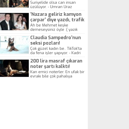
yitirdi
Suriyelide olsa can insan
üzülüyor. - Umran Uraz
’Nazara geliriz kamyon
çarpar’ diye yazdı, trafik
kazasında öldü!
Ah be Mehmet keşke
demeseysiniz öyle :( yazık
canlara.... - Abdullah Kadir
Claudia Sampedro’nun
seksi pozları!
Çok güzel kadın be.. TikTok'ta
da fena işler yapıyor. - Kadri
Beylik
200 lira masraf çıkaran
noter şartı kalktı!
Kan emici noterler. En ufak bir
evrakı bile çok pahalıya
yapıyorlar. Allah ellerine
düşürmesin. Çok paranızı
kaptırıyorsunuz. - Kayhan
Gezenti