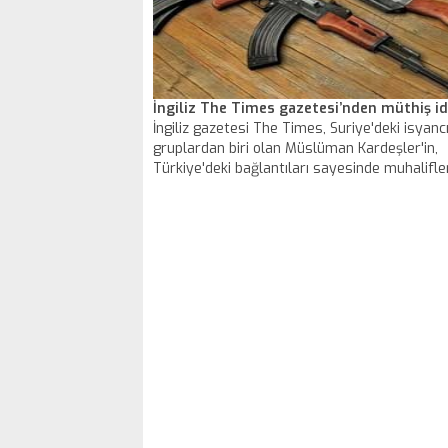
İngiliz The Times gazetesi’nden müthiş id
İngiliz gazetesi The Times, Suriye'deki isyanc
gruplardan biri olan Müslüman Kardeşler'in,
Türkiye'deki bağlantıları sayesinde muhalifle
gönderilen silahlara el koyarak güç kazandığın