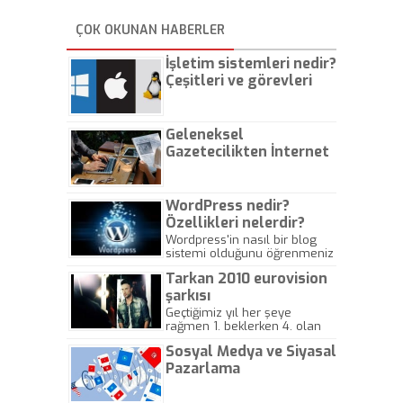
ÇOK OKUNAN HABERLER
İşletim sistemleri nedir?
Çeşitleri ve görevleri
nelerdir?
Geleneksel
Gazetecilikten İnternet
Gazeteciliğine!
WordPress nedir?
Özellikleri nelerdir?
Wordpress'in nasıl bir blog
sistemi olduğunu öğrenmeniz
için hazırlanmış bir yazıdır.
Tarkan 2010 eurovision
şarkısı
Geçtiğimiz yıl her şeye
rağmen 1. beklerken 4. olan
hadiseli Türkiye, sadece vücut
Sosyal Medya ve Siyasal
gösterisinin bu yarışmada
önemli olmadığını anlamıştır.
Pazarlama
Bu yıl Megastar Tarkan
geliyor, sahneye!