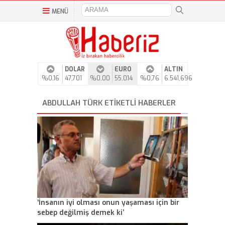
MENÜ
DOLAR
EURO
ALTIN
%0,16
47,701
%0,00
55,014
%0,76
6.541,696
ABDULLAH TÜRK ETIKETLI HABERLER
‘İnsanın iyi olması onun yaşaması için bir
sebep değilmiş demek ki’