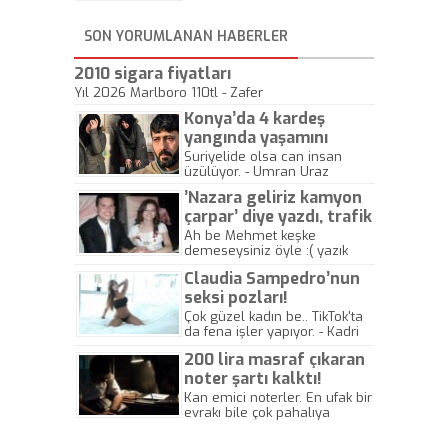
SON YORUMLANAN HABERLER
2010 sigara fiyatları
Yıl 2026 Marlboro 110tl - Zafer
Konya’da 4 kardeş
yangında yaşamını
yitirdi
Suriyelide olsa can insan
üzülüyor. - Umran Uraz
’Nazara geliriz kamyon
çarpar’ diye yazdı, trafik
kazasında öldü!
Ah be Mehmet keşke
demeseysiniz öyle :( yazık
canlara.... - Abdullah Kadir
Claudia Sampedro’nun
seksi pozları!
Çok güzel kadın be.. TikTok'ta
da fena işler yapıyor. - Kadri
Beylik
200 lira masraf çıkaran
noter şartı kalktı!
Kan emici noterler. En ufak bir
evrakı bile çok pahalıya
yapıyorlar. Allah ellerine
düşürmesin. Çok paranızı