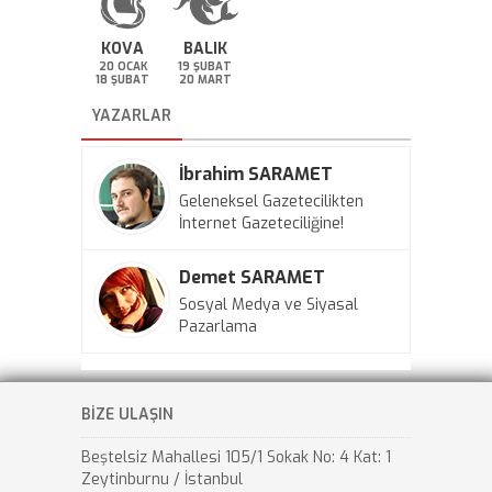
KOVA
BALIK
20 OCAK
19 ŞUBAT
18 ŞUBAT
20 MART
YAZARLAR
İbrahim SARAMET
Geleneksel Gazetecilikten
İnternet Gazeteciliğine!
Demet SARAMET
Sosyal Medya ve Siyasal
Pazarlama
BİZE ULAŞIN
Beştelsiz Mahallesi 105/1 Sokak No: 4 Kat: 1
Zeytinburnu / İstanbul