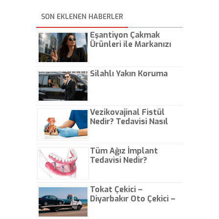
SON EKLENEN HABERLER
Eşantiyon Çakmak
Ürünleri ile Markanızı
Günlük Hayatta Öne
Çıkarın
Silahlı Yakın Koruma
Vezikovajinal Fistül
Nedir? Tedavisi Nasıl
Olur?
Tüm Ağız İmplant
Tedavisi Nedir?
Tokat Çekici –
Diyarbakır Oto Çekici –
İstanbul Oto Çekici