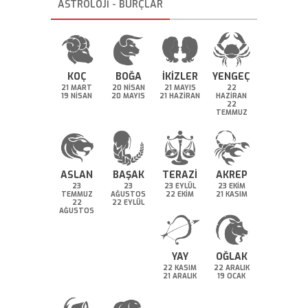
ASTROLOJİ - BURÇLAR
KOÇ
BOĞA
İKİZLER
YENGEÇ
21 MART
20 NİSAN
21 MAYIS
22
19 NİSAN
20 MAYIS
21 HAZİRAN
HAZİRAN
22
TEMMUZ
ASLAN
BAŞAK
TERAZİ
AKREP
23
23
23 EYLÜL
23 EKİM
TEMMUZ
AĞUSTOS
22 EKİM
21 KASIM
22
22 EYLÜL
AĞUSTOS
YAY
OĞLAK
22 KASIM
22 ARALIK
21 ARALIK
19 OCAK