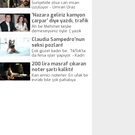
yitirdi
Suriyelide olsa can insan
üzülüyor. - Umran Uraz
’Nazara geliriz kamyon
çarpar’ diye yazdı, trafik
kazasında öldü!
Ah be Mehmet keşke
demeseysiniz öyle :( yazık
canlara.... - Abdullah Kadir
Claudia Sampedro’nun
seksi pozları!
Çok güzel kadın be.. TikTok'ta
da fena işler yapıyor. - Kadri
Beylik
200 lira masraf çıkaran
noter şartı kalktı!
Kan emici noterler. En ufak bir
evrakı bile çok pahalıya
yapıyorlar. Allah ellerine
düşürmesin. Çok paranızı
kaptırıyorsunuz. - Kayhan
Gezenti