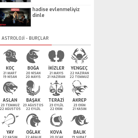
hadise evlenmeliyiz
dinle
ASTROLOJİ - BURÇLAR
KOÇ
BOĞA
İKİZLER
YENGEÇ
21 MART
20 NİSAN
21 MAYIS
22 HAZİRAN
19 NİSAN
20 MAYIS
21 HAZİRAN
22 TEMMUZ
ASLAN
BAŞAK
TERAZİ
AKREP
23 TEMMUZ
23 AĞUSTOS
23 EYLÜL
23 EKİM
22 AĞUSTOS
22 EYLÜL
22 EKİM
21 KASIM
YAY
OĞLAK
KOVA
BALIK
22 KASIM
22 ARALIK
20 OCAK
19 ŞUBAT