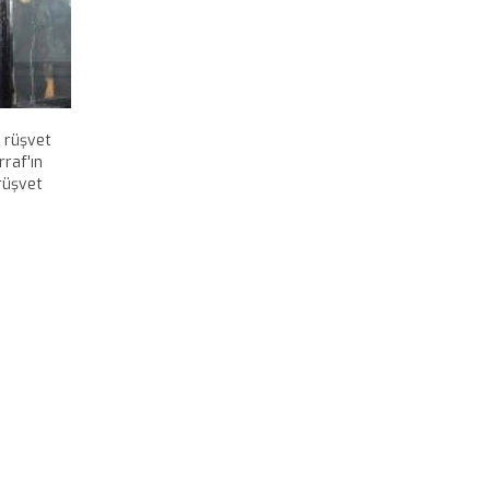
 rüşvet
rraf'ın
 rüşvet
fuhuş