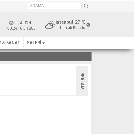
İstanbul
27 °C
ALTIN
Parçalı Bulutlu
%0,24
6.511,883
 & SANAT
GALERİ
REKLAM