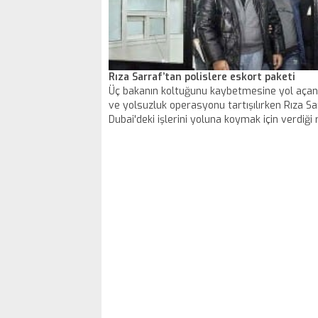
Rıza Sarraf’tan polislere eskort paketi
Üç bakanın koltuğunu kaybetmesine yol açan
ve yolsuzluk operasyonu tartışılırken Rıza Sa
Dubai'deki işlerini yoluna koymak için verdiği
polisin teknik takibinde deşifre oldu. Sarraf'ın
İstanbul'da ağırladığı Dubaili polis şeflerine 
amaçlı kadın temin ettiği tespit edildi.