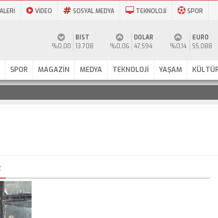
ALERİ
VİDEO
SOSYAL MEDYA
TEKNOLOJİ
SPOR
BIST
DOLAR
EURO
%0,00
13.708
%0,06
47,594
%0,14
55,088
SPOR
MAGAZİN
MEDYA
TEKNOLOJİ
YAŞAM
KÜLTÜR
R