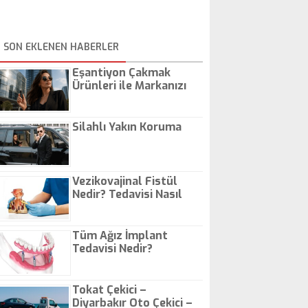
SON EKLENEN HABERLER
Eşantiyon Çakmak
Ürünleri ile Markanızı
Günlük Hayatta Öne
Çıkarın
Silahlı Yakın Koruma
Vezikovajinal Fistül
Nedir? Tedavisi Nasıl
Olur?
Tüm Ağız İmplant
Tedavisi Nedir?
Tokat Çekici –
Diyarbakır Oto Çekici –