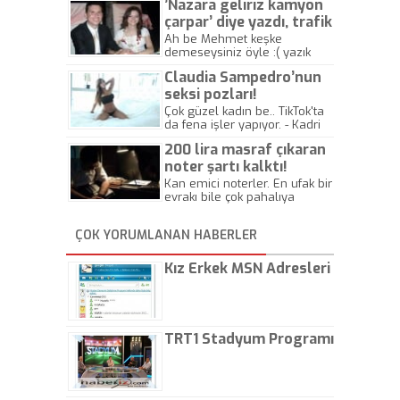
’Nazara geliriz kamyon
çarpar’ diye yazdı, trafik
kazasında öldü!
Ah be Mehmet keşke
demeseysiniz öyle :( yazık
canlara.... - Abdullah Kadir
Claudia Sampedro’nun
seksi pozları!
Çok güzel kadın be.. TikTok'ta
da fena işler yapıyor. - Kadri
Beylik
200 lira masraf çıkaran
noter şartı kalktı!
Kan emici noterler. En ufak bir
evrakı bile çok pahalıya
yapıyorlar. Allah ellerine
düşürmesin. Çok paranızı
ÇOK YORUMLANAN HABERLER
kaptırıyorsunuz. - Kayhan
Gezenti
Kız Erkek MSN Adresleri
TRT1 Stadyum Programı