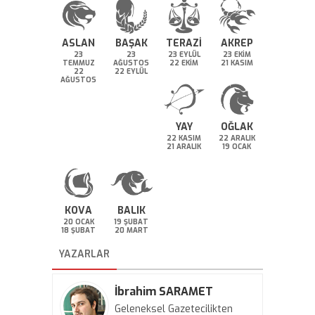
ASLAN
BAŞAK
TERAZİ
AKREP
23
23
23 EYLÜL
23 EKİM
TEMMUZ
AĞUSTOS
22 EKİM
21 KASIM
22
22 EYLÜL
AĞUSTOS
YAY
OĞLAK
22 KASIM
22 ARALIK
21 ARALIK
19 OCAK
KOVA
BALIK
20 OCAK
19 ŞUBAT
18 ŞUBAT
20 MART
YAZARLAR
İbrahim SARAMET
Geleneksel Gazetecilikten