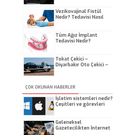
Vezikovajinal Fistül
Nedir? Tedavisi Nasıl
Olur?
Tüm Ağız İmplant
Tedavisi Nedir?
Tokat Çekici –
Diyarbakır Oto Çekici –
İstanbul Oto Çekici
ÇOK OKUNAN HABERLER
İşletim sistemleri nedir?
Çeşitleri ve görevleri
nelerdir?
Geleneksel
Gazetecilikten İnternet
Gazeteciliğine!