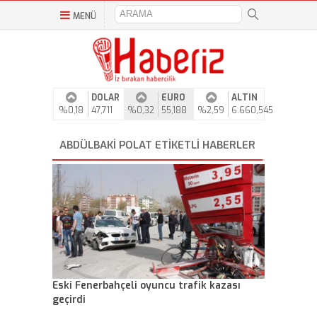
MENÜ
DOLAR
EURO
ALTIN
%0,18
47,711
%0,32
55,188
%2,59
6.660,545
ABDÜLBAKI POLAT ETIKETLI HABERLER
Eski Fenerbahçeli oyuncu trafik kazası
geçirdi