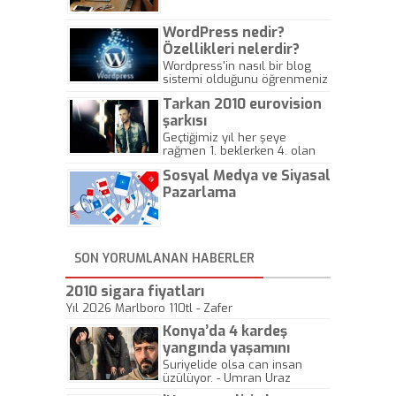
WordPress nedir?
Özellikleri nelerdir?
Wordpress'in nasıl bir blog
sistemi olduğunu öğrenmeniz
için hazırlanmış bir yazıdır.
Tarkan 2010 eurovision
şarkısı
Geçtiğimiz yıl her şeye
rağmen 1. beklerken 4. olan
hadiseli Türkiye, sadece vücut
Sosyal Medya ve Siyasal
gösterisinin bu yarışmada
önemli olmadığını anlamıştır.
Pazarlama
Bu yıl Megastar Tarkan
geliyor, sahneye!
SON YORUMLANAN HABERLER
2010 sigara fiyatları
Yıl 2026 Marlboro 110tl - Zafer
Konya’da 4 kardeş
yangında yaşamını
yitirdi
Suriyelide olsa can insan
üzülüyor. - Umran Uraz