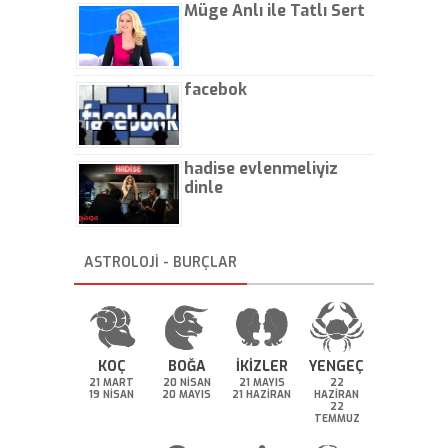
Müge Anlı ile Tatlı Sert
facebok
hadise evlenmeliyiz
dinle
ASTROLOJİ - BURÇLAR
KOÇ
BOĞA
İKİZLER
YENGEÇ
21 MART
20 NİSAN
21 MAYIS
22
19 NİSAN
20 MAYIS
21 HAZİRAN
HAZİRAN
22
TEMMUZ