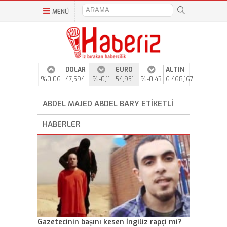
MENÜ
DOLAR
EURO
ALTIN
%0,06
47,594
%-0,11
54,951
%-0,43
6.468,167
ABDEL MAJED ABDEL BARY ETIKETLI
HABERLER
Gazetecinin başını kesen İngiliz rapçi mi?