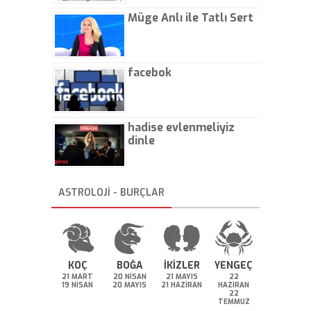
Müge Anlı ile Tatlı Sert
facebok
hadise evlenmeliyiz
dinle
ASTROLOJİ - BURÇLAR
KOÇ
BOĞA
İKİZLER
YENGEÇ
21 MART
20 NİSAN
21 MAYIS
22
19 NİSAN
20 MAYIS
21 HAZİRAN
HAZİRAN
22
TEMMUZ