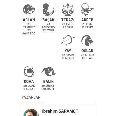
ASLAN
BAŞAK
TERAZİ
AKREP
23
23
23 EYLÜL
23 EKİM
TEMMUZ
AĞUSTOS
22 EKİM
21 KASIM
22
22 EYLÜL
AĞUSTOS
YAY
OĞLAK
22 KASIM
22 ARALIK
21 ARALIK
19 OCAK
KOVA
BALIK
20 OCAK
19 ŞUBAT
18 ŞUBAT
20 MART
YAZARLAR
İbrahim SARAMET