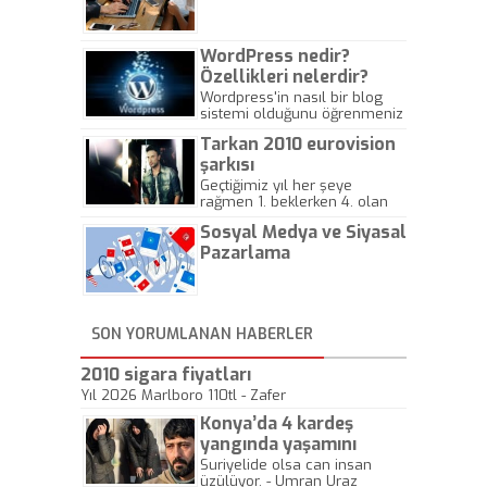
Gazeteciliğine!
WordPress nedir?
Özellikleri nelerdir?
Wordpress'in nasıl bir blog
sistemi olduğunu öğrenmeniz
için hazırlanmış bir yazıdır.
Tarkan 2010 eurovision
şarkısı
Geçtiğimiz yıl her şeye
rağmen 1. beklerken 4. olan
hadiseli Türkiye, sadece vücut
Sosyal Medya ve Siyasal
gösterisinin bu yarışmada
önemli olmadığını anlamıştır.
Pazarlama
Bu yıl Megastar Tarkan
geliyor, sahneye!
SON YORUMLANAN HABERLER
2010 sigara fiyatları
Yıl 2026 Marlboro 110tl - Zafer
Konya’da 4 kardeş
yangında yaşamını
yitirdi
Suriyelide olsa can insan
üzülüyor. - Umran Uraz