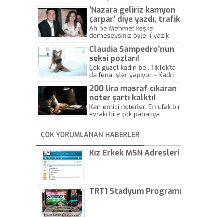
’Nazara geliriz kamyon
çarpar’ diye yazdı, trafik
kazasında öldü!
Ah be Mehmet keşke
demeseysiniz öyle :( yazık
canlara.... - Abdullah Kadir
Claudia Sampedro’nun
seksi pozları!
Çok güzel kadın be.. TikTok'ta
da fena işler yapıyor. - Kadri
Beylik
200 lira masraf çıkaran
noter şartı kalktı!
Kan emici noterler. En ufak bir
evrakı bile çok pahalıya
yapıyorlar. Allah ellerine
düşürmesin. Çok paranızı
ÇOK YORUMLANAN HABERLER
kaptırıyorsunuz. - Kayhan
Gezenti
Kız Erkek MSN Adresleri
TRT1 Stadyum Programı