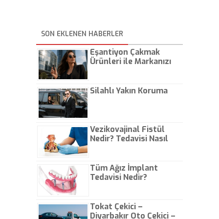
SON EKLENEN HABERLER
Eşantiyon Çakmak
Ürünleri ile Markanızı
Günlük Hayatta Öne
Çıkarın
Silahlı Yakın Koruma
Vezikovajinal Fistül
Nedir? Tedavisi Nasıl
Olur?
Tüm Ağız İmplant
Tedavisi Nedir?
Tokat Çekici –
Diyarbakır Oto Çekici –