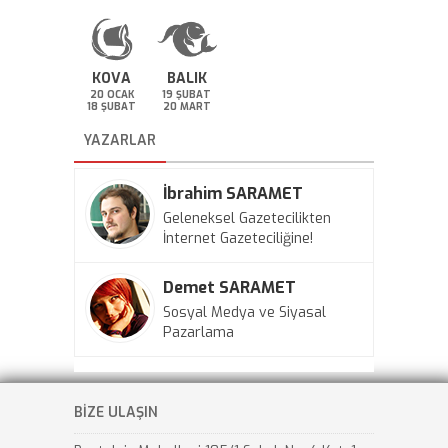
KOVA
BALIK
20 OCAK
19 ŞUBAT
18 ŞUBAT
20 MART
YAZARLAR
İbrahim SARAMET
Geleneksel Gazetecilikten
İnternet Gazeteciliğine!
Demet SARAMET
Sosyal Medya ve Siyasal
Pazarlama
BİZE ULAŞIN