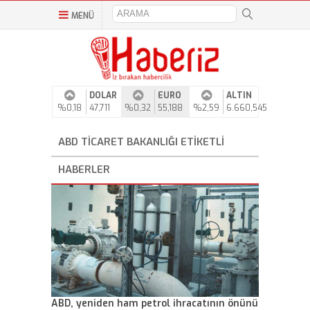
MENÜ
DOLAR
EURO
ALTIN
%0,18
47,711
%0,32
55,188
%2,59
6.660,545
ABD TICARET BAKANLIĞI ETIKETLI
HABERLER
ABD, yeniden ham petrol ihracatının önünü