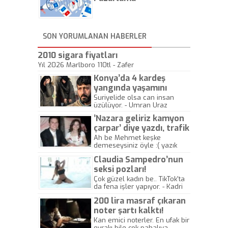
Bu yıl Megastar Tarkan
geliyor, sahneye!
SON YORUMLANAN HABERLER
2010 sigara fiyatları
Yıl 2026 Marlboro 110tl - Zafer
Konya’da 4 kardeş
yangında yaşamını
yitirdi
Suriyelide olsa can insan
üzülüyor. - Umran Uraz
’Nazara geliriz kamyon
çarpar’ diye yazdı, trafik
kazasında öldü!
Ah be Mehmet keşke
demeseysiniz öyle :( yazık
canlara.... - Abdullah Kadir
Claudia Sampedro’nun
seksi pozları!
Çok güzel kadın be.. TikTok'ta
da fena işler yapıyor. - Kadri
Beylik
200 lira masraf çıkaran
noter şartı kalktı!
Kan emici noterler. En ufak bir
evrakı bile çok pahalıya