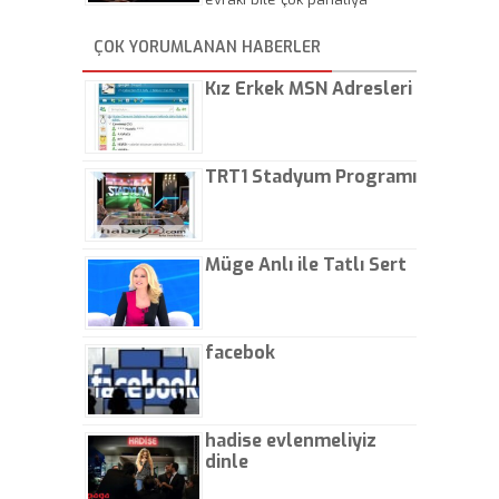
yapıyorlar. Allah ellerine
düşürmesin. Çok paranızı
ÇOK YORUMLANAN HABERLER
kaptırıyorsunuz. - Kayhan
Gezenti
Kız Erkek MSN Adresleri
TRT1 Stadyum Programı
Müge Anlı ile Tatlı Sert
facebok
hadise evlenmeliyiz
dinle