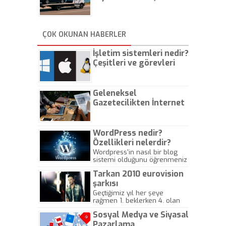
İstanbul Oto Çekici
ÇOK OKUNAN HABERLER
İşletim sistemleri nedir?
Çeşitleri ve görevleri
nelerdir?
Geleneksel
Gazetecilikten İnternet
Gazeteciliğine!
WordPress nedir?
Özellikleri nelerdir?
Wordpress'in nasıl bir blog
sistemi olduğunu öğrenmeniz
için hazırlanmış bir yazıdır.
Tarkan 2010 eurovision
şarkısı
Geçtiğimiz yıl her şeye
rağmen 1. beklerken 4. olan
hadiseli Türkiye, sadece vücut
Sosyal Medya ve Siyasal
gösterisinin bu yarışmada
önemli olmadığını anlamıştır.
Pazarlama