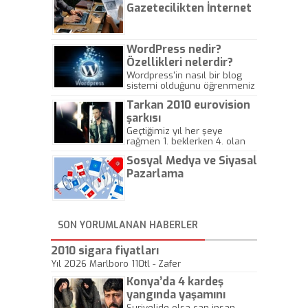
Gazetecilikten İnternet
Gazeteciliğine!
WordPress nedir?
Özellikleri nelerdir?
Wordpress'in nasıl bir blog
sistemi olduğunu öğrenmeniz
için hazırlanmış bir yazıdır.
Tarkan 2010 eurovision
şarkısı
Geçtiğimiz yıl her şeye
rağmen 1. beklerken 4. olan
hadiseli Türkiye, sadece vücut
Sosyal Medya ve Siyasal
gösterisinin bu yarışmada
önemli olmadığını anlamıştır.
Pazarlama
Bu yıl Megastar Tarkan
geliyor, sahneye!
SON YORUMLANAN HABERLER
2010 sigara fiyatları
Yıl 2026 Marlboro 110tl - Zafer
Konya’da 4 kardeş
yangında yaşamını
yitirdi
Suriyelide olsa can insan