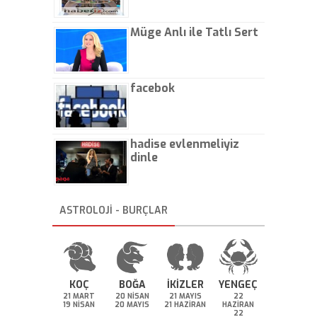
Müge Anlı ile Tatlı Sert
facebok
hadise evlenmeliyiz
dinle
ASTROLOJİ - BURÇLAR
KOÇ
BOĞA
İKİZLER
YENGEÇ
21 MART
20 NİSAN
21 MAYIS
22
19 NİSAN
20 MAYIS
21 HAZİRAN
HAZİRAN
22