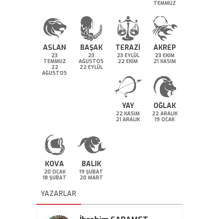
TEMMUZ
ASLAN
BAŞAK
TERAZİ
AKREP
23
23
23 EYLÜL
23 EKİM
TEMMUZ
AĞUSTOS
22 EKİM
21 KASIM
22
22 EYLÜL
AĞUSTOS
YAY
OĞLAK
22 KASIM
22 ARALIK
21 ARALIK
19 OCAK
KOVA
BALIK
20 OCAK
19 ŞUBAT
18 ŞUBAT
20 MART
YAZARLAR