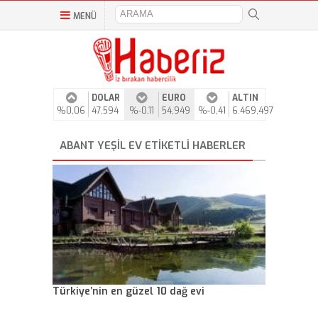
MENÜ
DOLAR
EURO
ALTIN
%0,06
47,594
%-0,11
54,949
%-0,41
6.469,497
ABANT YEŞIL EV ETIKETLI HABERLER
Türkiye’nin en güzel 10 dağ evi