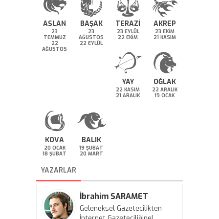
ASLAN
BAŞAK
TERAZİ
AKREP
23
23
23 EYLÜL
23 EKİM
TEMMUZ
AĞUSTOS
22 EKİM
21 KASIM
22
22 EYLÜL
AĞUSTOS
YAY
OĞLAK
22 KASIM
22 ARALIK
21 ARALIK
19 OCAK
KOVA
BALIK
20 OCAK
19 ŞUBAT
18 ŞUBAT
20 MART
YAZARLAR
İbrahim SARAMET
Geleneksel Gazetecilikten
İnternet Gazeteciliğine!