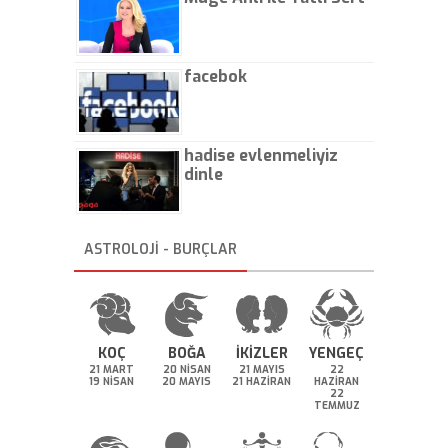
facebok
hadise evlenmeliyiz
dinle
ASTROLOJİ - BURÇLAR
KOÇ
BOĞA
İKİZLER
YENGEÇ
21 MART
20 NİSAN
21 MAYIS
22
19 NİSAN
20 MAYIS
21 HAZİRAN
HAZİRAN
22
TEMMUZ