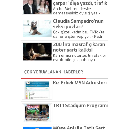
çarpar’ diye yazdı, trafik
kazasında öldü!
Ah be Mehmet keşke
demeseysiniz öyle :( yazık
canlara.... - Abdullah Kadir
Claudia Sampedro’nun
seksi pozları!
Çok güzel kadın be.. TikTok'ta
da fena işler yapıyor. - Kadri
Beylik
200 lira masraf çıkaran
noter şartı kalktı!
Kan emici noterler. En ufak bir
evrakı bile çok pahalıya
yapıyorlar. Allah ellerine
düşürmesin. Çok paranızı
ÇOK YORUMLANAN HABERLER
kaptırıyorsunuz. - Kayhan
Gezenti
Kız Erkek MSN Adresleri
TRT1 Stadyum Programı
Müge Anlı ile Tatlı Sert