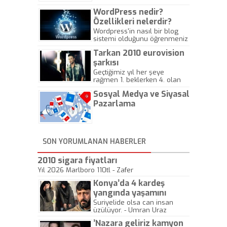
WordPress nedir?
Özellikleri nelerdir?
Wordpress'in nasıl bir blog
sistemi olduğunu öğrenmeniz
için hazırlanmış bir yazıdır.
Tarkan 2010 eurovision
şarkısı
Geçtiğimiz yıl her şeye
rağmen 1. beklerken 4. olan
hadiseli Türkiye, sadece vücut
Sosyal Medya ve Siyasal
gösterisinin bu yarışmada
önemli olmadığını anlamıştır.
Pazarlama
Bu yıl Megastar Tarkan
geliyor, sahneye!
SON YORUMLANAN HABERLER
2010 sigara fiyatları
Yıl 2026 Marlboro 110tl - Zafer
Konya’da 4 kardeş
yangında yaşamını
yitirdi
Suriyelide olsa can insan
üzülüyor. - Umran Uraz
’Nazara geliriz kamyon