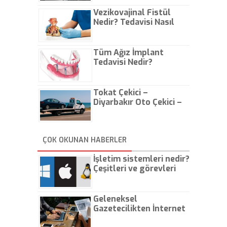
Vezikovajinal Fistül
Nedir? Tedavisi Nasıl
Olur?
Tüm Ağız İmplant
Tedavisi Nedir?
Tokat Çekici –
Diyarbakır Oto Çekici –
İstanbul Oto Çekici
ÇOK OKUNAN HABERLER
İşletim sistemleri nedir?
Çeşitleri ve görevleri
nelerdir?
Geleneksel
Gazetecilikten İnternet
Gazeteciliğine!