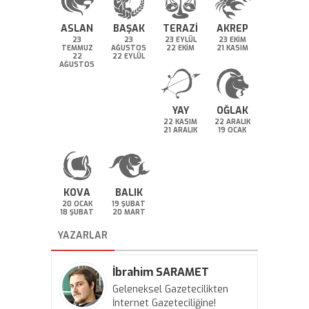
ASLAN
BAŞAK
TERAZİ
AKREP
23
23
23 EYLÜL
23 EKİM
TEMMUZ
AĞUSTOS
22 EKİM
21 KASIM
22
22 EYLÜL
AĞUSTOS
YAY
OĞLAK
22 KASIM
22 ARALIK
21 ARALIK
19 OCAK
KOVA
BALIK
20 OCAK
19 ŞUBAT
18 ŞUBAT
20 MART
YAZARLAR
İbrahim SARAMET
Geleneksel Gazetecilikten
İnternet Gazeteciliğine!