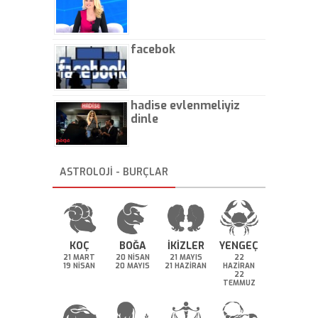
facebok
hadise evlenmeliyiz
dinle
ASTROLOJİ - BURÇLAR
KOÇ
BOĞA
İKİZLER
YENGEÇ
21 MART
20 NİSAN
21 MAYIS
22
19 NİSAN
20 MAYIS
21 HAZİRAN
HAZİRAN
22
TEMMUZ