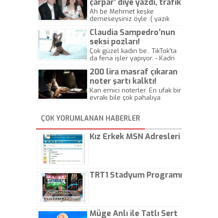
çarpar’ diye yazdı, trafik
kazasında öldü!
Ah be Mehmet keşke
demeseysiniz öyle :( yazık
canlara.... - Abdullah Kadir
Claudia Sampedro’nun
seksi pozları!
Çok güzel kadın be.. TikTok'ta
da fena işler yapıyor. - Kadri
Beylik
200 lira masraf çıkaran
noter şartı kalktı!
Kan emici noterler. En ufak bir
evrakı bile çok pahalıya
yapıyorlar. Allah ellerine
düşürmesin. Çok paranızı
ÇOK YORUMLANAN HABERLER
kaptırıyorsunuz. - Kayhan
Gezenti
Kız Erkek MSN Adresleri
TRT1 Stadyum Programı
Müge Anlı ile Tatlı Sert