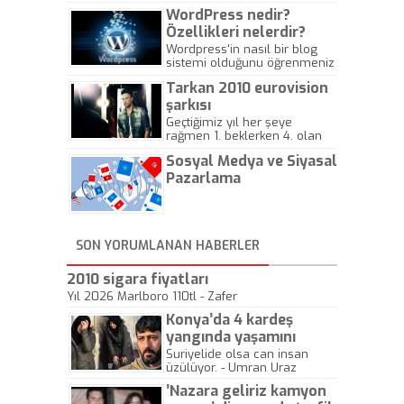
WordPress nedir?
Özellikleri nelerdir?
Wordpress'in nasıl bir blog
sistemi olduğunu öğrenmeniz
için hazırlanmış bir yazıdır.
Tarkan 2010 eurovision
şarkısı
Geçtiğimiz yıl her şeye
rağmen 1. beklerken 4. olan
hadiseli Türkiye, sadece vücut
Sosyal Medya ve Siyasal
gösterisinin bu yarışmada
önemli olmadığını anlamıştır.
Pazarlama
Bu yıl Megastar Tarkan
geliyor, sahneye!
SON YORUMLANAN HABERLER
2010 sigara fiyatları
Yıl 2026 Marlboro 110tl - Zafer
Konya’da 4 kardeş
yangında yaşamını
yitirdi
Suriyelide olsa can insan
üzülüyor. - Umran Uraz
’Nazara geliriz kamyon