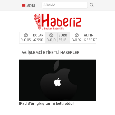
MENÜ
DOLAR
EURO
ALTIN
%0,05
47,590
%0,19
55,115
%0,92
6.556,173
A6 IŞLEMCI ETIKETLI HABERLER
IPad 3’ün çıkış tarihi belli oldu!