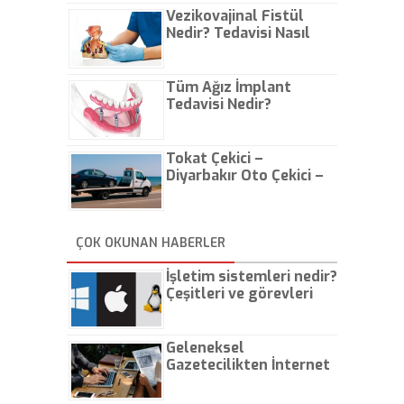
Vezikovajinal Fistül
Nedir? Tedavisi Nasıl
Olur?
Tüm Ağız İmplant
Tedavisi Nedir?
Tokat Çekici –
Diyarbakır Oto Çekici –
İstanbul Oto Çekici
ÇOK OKUNAN HABERLER
İşletim sistemleri nedir?
Çeşitleri ve görevleri
nelerdir?
Geleneksel
Gazetecilikten İnternet
Gazeteciliğine!