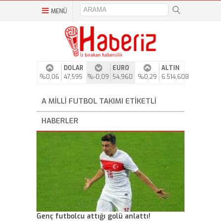
MENÜ
DOLAR
EURO
ALTIN
%0,06
47,595
%-0,09
54,960
%0,29
6.514,608
A MILLI FUTBOL TAKIMI ETIKETLI
HABERLER
Genç futbolcu attığı golü anlattı!