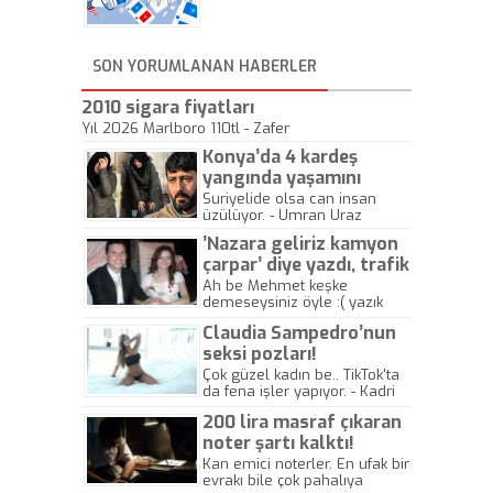
geliyor, sahneye!
SON YORUMLANAN HABERLER
2010 sigara fiyatları
Yıl 2026 Marlboro 110tl - Zafer
Konya’da 4 kardeş
yangında yaşamını
yitirdi
Suriyelide olsa can insan
üzülüyor. - Umran Uraz
’Nazara geliriz kamyon
çarpar’ diye yazdı, trafik
kazasında öldü!
Ah be Mehmet keşke
demeseysiniz öyle :( yazık
canlara.... - Abdullah Kadir
Claudia Sampedro’nun
seksi pozları!
Çok güzel kadın be.. TikTok'ta
da fena işler yapıyor. - Kadri
Beylik
200 lira masraf çıkaran
noter şartı kalktı!
Kan emici noterler. En ufak bir
evrakı bile çok pahalıya