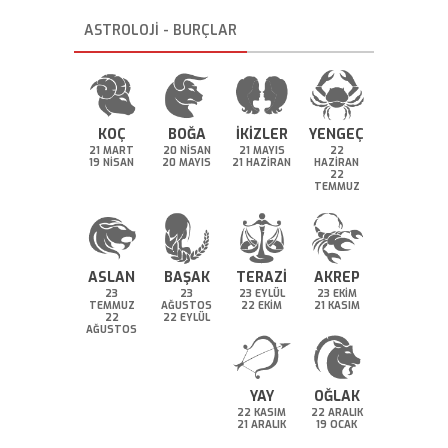
ASTROLOJİ - BURÇLAR
KOÇ
BOĞA
İKİZLER
YENGEÇ
21 MART
20 NİSAN
21 MAYIS
22
19 NİSAN
20 MAYIS
21 HAZİRAN
HAZİRAN
22
TEMMUZ
ASLAN
BAŞAK
TERAZİ
AKREP
23
23
23 EYLÜL
23 EKİM
TEMMUZ
AĞUSTOS
22 EKİM
21 KASIM
22
22 EYLÜL
AĞUSTOS
YAY
OĞLAK
22 KASIM
22 ARALIK
21 ARALIK
19 OCAK