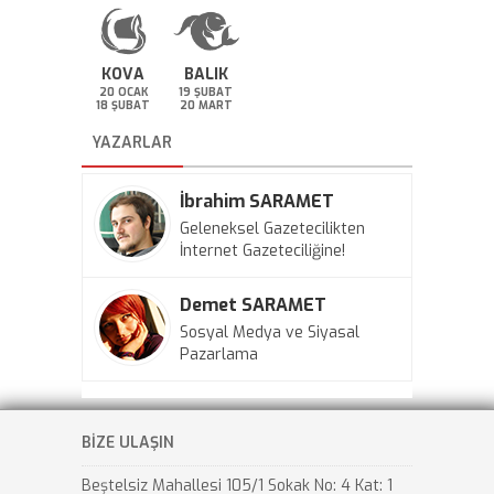
KOVA
BALIK
20 OCAK
19 ŞUBAT
18 ŞUBAT
20 MART
YAZARLAR
İbrahim SARAMET
Geleneksel Gazetecilikten
İnternet Gazeteciliğine!
Demet SARAMET
Sosyal Medya ve Siyasal
Pazarlama
BİZE ULAŞIN
Beştelsiz Mahallesi 105/1 Sokak No: 4 Kat: 1