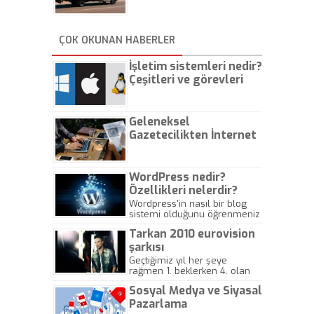
İstanbul Oto Çekici
ÇOK OKUNAN HABERLER
İşletim sistemleri nedir?
Çeşitleri ve görevleri
nelerdir?
Geleneksel
Gazetecilikten İnternet
Gazeteciliğine!
WordPress nedir?
Özellikleri nelerdir?
Wordpress'in nasıl bir blog
sistemi olduğunu öğrenmeniz
için hazırlanmış bir yazıdır.
Tarkan 2010 eurovision
şarkısı
Geçtiğimiz yıl her şeye
rağmen 1. beklerken 4. olan
hadiseli Türkiye, sadece vücut
Sosyal Medya ve Siyasal
gösterisinin bu yarışmada
önemli olmadığını anlamıştır.
Pazarlama
Bu yıl Megastar Tarkan