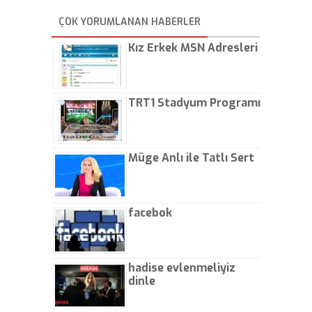
yapıyorlar. Allah ellerine
düşürmesin. Çok paranızı
ÇOK YORUMLANAN HABERLER
kaptırıyorsunuz. - Kayhan
Gezenti
Kız Erkek MSN Adresleri
TRT1 Stadyum Programı
Müge Anlı ile Tatlı Sert
facebok
hadise evlenmeliyiz
dinle