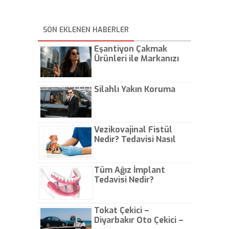
SON EKLENEN HABERLER
Eşantiyon Çakmak
Ürünleri ile Markanızı
Günlük Hayatta Öne
Çıkarın
Silahlı Yakın Koruma
Vezikovajinal Fistül
Nedir? Tedavisi Nasıl
Olur?
Tüm Ağız İmplant
Tedavisi Nedir?
Tokat Çekici –
Diyarbakır Oto Çekici –