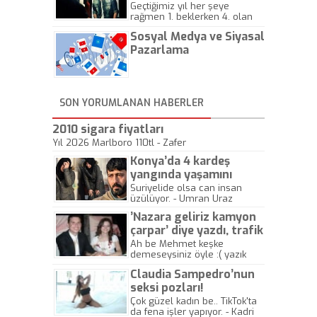
Geçtiğimiz yıl her şeye
rağmen 1. beklerken 4. olan
hadiseli Türkiye, sadece vücut
Sosyal Medya ve Siyasal
gösterisinin bu yarışmada
önemli olmadığını anlamıştır.
Pazarlama
Bu yıl Megastar Tarkan
geliyor, sahneye!
SON YORUMLANAN HABERLER
2010 sigara fiyatları
Yıl 2026 Marlboro 110tl - Zafer
Konya’da 4 kardeş
yangında yaşamını
yitirdi
Suriyelide olsa can insan
üzülüyor. - Umran Uraz
’Nazara geliriz kamyon
çarpar’ diye yazdı, trafik
kazasında öldü!
Ah be Mehmet keşke
demeseysiniz öyle :( yazık
canlara.... - Abdullah Kadir
Claudia Sampedro’nun
seksi pozları!
Çok güzel kadın be.. TikTok'ta
da fena işler yapıyor. - Kadri