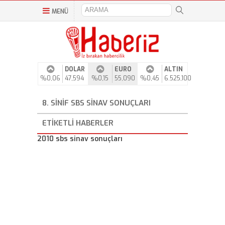
MENÜ
DOLAR
EURO
ALTIN
%0,06
47,594
%0,15
55,090
%0,45
6.525,100
8. SINIF SBS SINAV SONUÇLARI
ETIKETLI HABERLER
2010 sbs sinav sonuçları