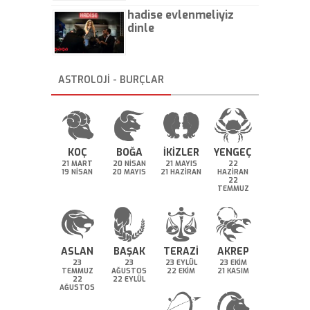
hadise evlenmeliyiz
dinle
ASTROLOJİ - BURÇLAR
KOÇ
BOĞA
İKİZLER
YENGEÇ
21 MART
20 NİSAN
21 MAYIS
22
19 NİSAN
20 MAYIS
21 HAZİRAN
HAZİRAN
22
TEMMUZ
ASLAN
BAŞAK
TERAZİ
AKREP
23
23
23 EYLÜL
23 EKİM
TEMMUZ
AĞUSTOS
22 EKİM
21 KASIM
22
22 EYLÜL
AĞUSTOS