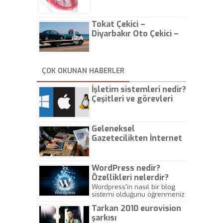
Tokat Çekici –
Diyarbakır Oto Çekici –
İstanbul Oto Çekici
ÇOK OKUNAN HABERLER
İşletim sistemleri nedir?
Çeşitleri ve görevleri
nelerdir?
Geleneksel
Gazetecilikten İnternet
Gazeteciliğine!
WordPress nedir?
Özellikleri nelerdir?
Wordpress'in nasıl bir blog
sistemi olduğunu öğrenmeniz
için hazırlanmış bir yazıdır.
Tarkan 2010 eurovision
şarkısı