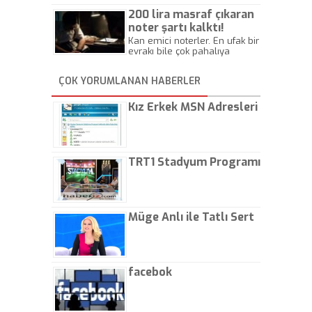
Beylik
200 lira masraf çıkaran
noter şartı kalktı!
Kan emici noterler. En ufak bir
evrakı bile çok pahalıya
yapıyorlar. Allah ellerine
düşürmesin. Çok paranızı
ÇOK YORUMLANAN HABERLER
kaptırıyorsunuz. - Kayhan
Gezenti
Kız Erkek MSN Adresleri
TRT1 Stadyum Programı
Müge Anlı ile Tatlı Sert
facebok