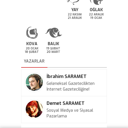
YAY
OĞLAK
22 KASIM
22 ARALIK
21 ARALIK
19 OCAK
KOVA
BALIK
20 OCAK
19 ŞUBAT
18 ŞUBAT
20 MART
YAZARLAR
İbrahim SARAMET
Geleneksel Gazetecilikten
İnternet Gazeteciliğine!
Demet SARAMET
Sosyal Medya ve Siyasal
Pazarlama