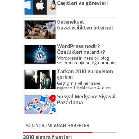
Çeşitleri ve görevleri
nelerdir?
Geleneksel
Gazetecilikten İnternet
Gazeteciliğine!
WordPress nedir?
Özellikleri nelerdir?
Wordpress'in nasıl bir blog
sistemi olduğunu öğrenmeniz
için hazırlanmış bir yazıdır.
Tarkan 2010 eurovision
şarkısı
Geçtiğimiz yıl her şeye
rağmen 1. beklerken 4. olan
hadiseli Türkiye, sadece vücut
Sosyal Medya ve Siyasal
gösterisinin bu yarışmada
önemli olmadığını anlamıştır.
Pazarlama
Bu yıl Megastar Tarkan
geliyor, sahneye!
SON YORUMLANAN HABERLER
2010 sigara fiyatları