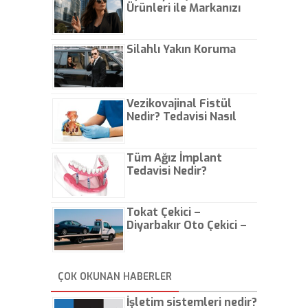
Ürünleri ile Markanızı
Günlük Hayatta Öne
Çıkarın
Silahlı Yakın Koruma
Vezikovajinal Fistül
Nedir? Tedavisi Nasıl
Olur?
Tüm Ağız İmplant
Tedavisi Nedir?
Tokat Çekici –
Diyarbakır Oto Çekici –
İstanbul Oto Çekici
ÇOK OKUNAN HABERLER
İşletim sistemleri nedir?