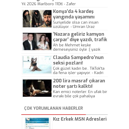
Yıl 2026 Marlboro 110tl - Zafer
Konya’da 4 kardeş
yangında yaşamını
yitirdi
Suriyelide olsa can insan
üzülüyor. - Umran Uraz
’Nazara geliriz kamyon
çarpar’ diye yazdı, trafik
kazasında öldü!
Ah be Mehmet keşke
demeseysiniz öyle :( yazık
canlara.... - Abdullah Kadir
Claudia Sampedro’nun
seksi pozları!
Çok güzel kadın be.. TikTok'ta
da fena işler yapıyor. - Kadri
Beylik
200 lira masraf çıkaran
noter şartı kalktı!
Kan emici noterler. En ufak bir
evrakı bile çok pahalıya
yapıyorlar. Allah ellerine
düşürmesin. Çok paranızı
ÇOK YORUMLANAN HABERLER
kaptırıyorsunuz. - Kayhan
Gezenti
Kız Erkek MSN Adresleri