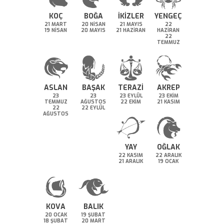
KOÇ
BOĞA
İKİZLER
YENGEÇ
21 MART
20 NİSAN
21 MAYIS
22
19 NİSAN
20 MAYIS
21 HAZİRAN
HAZİRAN
22
TEMMUZ
ASLAN
BAŞAK
TERAZİ
AKREP
23
23
23 EYLÜL
23 EKİM
TEMMUZ
AĞUSTOS
22 EKİM
21 KASIM
22
22 EYLÜL
AĞUSTOS
YAY
OĞLAK
22 KASIM
22 ARALIK
21 ARALIK
19 OCAK
KOVA
BALIK
20 OCAK
19 ŞUBAT
18 ŞUBAT
20 MART