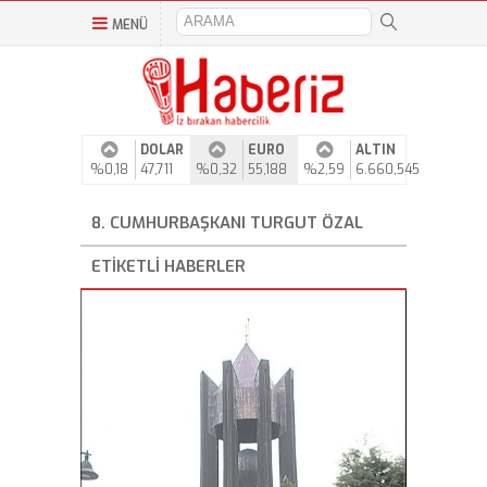
MENÜ
DOLAR
EURO
ALTIN
%0,18
47,711
%0,32
55,188
%2,59
6.660,545
8. CUMHURBAŞKANI TURGUT ÖZAL
ETIKETLI HABERLER