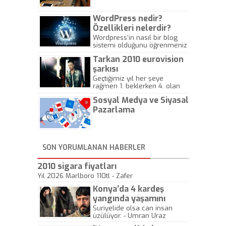
WordPress nedir?
Özellikleri nelerdir?
Wordpress'in nasıl bir blog
sistemi olduğunu öğrenmeniz
için hazırlanmış bir yazıdır.
Tarkan 2010 eurovision
şarkısı
Geçtiğimiz yıl her şeye
rağmen 1. beklerken 4. olan
hadiseli Türkiye, sadece vücut
Sosyal Medya ve Siyasal
gösterisinin bu yarışmada
önemli olmadığını anlamıştır.
Pazarlama
Bu yıl Megastar Tarkan
geliyor, sahneye!
SON YORUMLANAN HABERLER
2010 sigara fiyatları
Yıl 2026 Marlboro 110tl - Zafer
Konya’da 4 kardeş
yangında yaşamını
yitirdi
Suriyelide olsa can insan
üzülüyor. - Umran Uraz