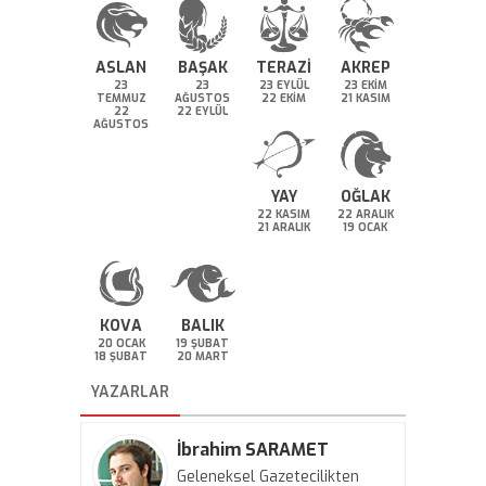
ASLAN
BAŞAK
TERAZİ
AKREP
23
23
23 EYLÜL
23 EKİM
TEMMUZ
AĞUSTOS
22 EKİM
21 KASIM
22
22 EYLÜL
AĞUSTOS
YAY
OĞLAK
22 KASIM
22 ARALIK
21 ARALIK
19 OCAK
KOVA
BALIK
20 OCAK
19 ŞUBAT
18 ŞUBAT
20 MART
YAZARLAR
İbrahim SARAMET
Geleneksel Gazetecilikten