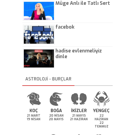
Müge Anlı ile Tatlı Sert
facebok
hadise evlenmeliyiz
dinle
ASTROLOJİ - BURÇLAR
KOÇ
BOĞA
İKİZLER
YENGEÇ
21 MART
20 NİSAN
21 MAYIS
22
19 NİSAN
20 MAYIS
21 HAZİRAN
HAZİRAN
22
TEMMUZ