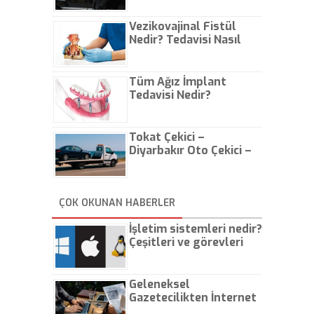
Vezikovajinal Fistül
Nedir? Tedavisi Nasıl
Olur?
Tüm Ağız İmplant
Tedavisi Nedir?
Tokat Çekici –
Diyarbakır Oto Çekici –
İstanbul Oto Çekici
ÇOK OKUNAN HABERLER
İşletim sistemleri nedir?
Çeşitleri ve görevleri
nelerdir?
Geleneksel
Gazetecilikten İnternet
Gazeteciliğine!