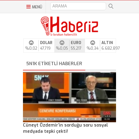
MENÜ
DOLAR
EURO
ALTIN
%0,02
47,719
%0,05
55,217
%0,34
6.682,897
5N1K ETIKETLI HABERLER
Cüneyt Özdemir’in sorduğu soru sosyal
medyada tepki çekti!