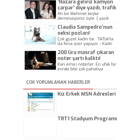
’Nazara geliriz kamyon
çarpar’ diye yazdı, trafik
kazasında öldü!
Ah be Mehmet keşke
demeseysiniz öyle :( yazık
canlara.... - Abdullah Kadir
Claudia Sampedro’nun
seksi pozları!
Çok güzel kadın be.. TikTok'ta
da fena işler yapıyor. - Kadri
Beylik
200 lira masraf çıkaran
noter şartı kalktı!
Kan emici noterler. En ufak bir
evrakı bile çok pahalıya
yapıyorlar. Allah ellerine
düşürmesin. Çok paranızı
ÇOK YORUMLANAN HABERLER
kaptırıyorsunuz. - Kayhan
Gezenti
Kız Erkek MSN Adresleri
TRT1 Stadyum Programı