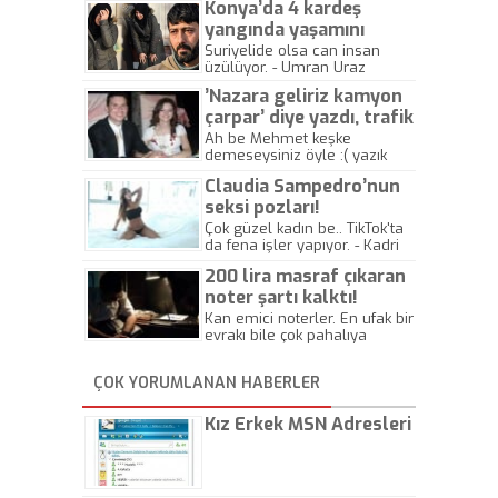
Konya’da 4 kardeş
yangında yaşamını
yitirdi
Suriyelide olsa can insan
üzülüyor. - Umran Uraz
’Nazara geliriz kamyon
çarpar’ diye yazdı, trafik
kazasında öldü!
Ah be Mehmet keşke
demeseysiniz öyle :( yazık
canlara.... - Abdullah Kadir
Claudia Sampedro’nun
seksi pozları!
Çok güzel kadın be.. TikTok'ta
da fena işler yapıyor. - Kadri
Beylik
200 lira masraf çıkaran
noter şartı kalktı!
Kan emici noterler. En ufak bir
evrakı bile çok pahalıya
yapıyorlar. Allah ellerine
düşürmesin. Çok paranızı
ÇOK YORUMLANAN HABERLER
kaptırıyorsunuz. - Kayhan
Gezenti
Kız Erkek MSN Adresleri