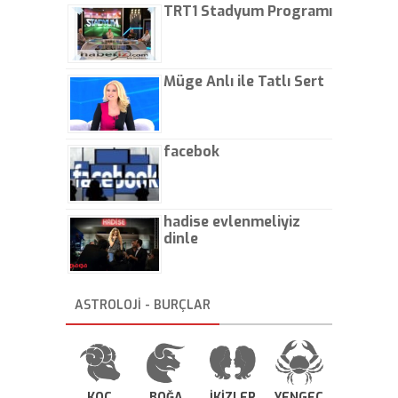
TRT1 Stadyum Programı
Müge Anlı ile Tatlı Sert
facebok
hadise evlenmeliyiz
dinle
ASTROLOJİ - BURÇLAR
KOÇ
BOĞA
İKİZLER
YENGEÇ