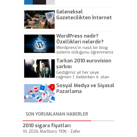
Geleneksel
Gazetecilikten İnternet
Gazeteciliğine!
WordPress nedir?
Özellikleri nelerdir?
Wordpress'in nasıl bir blog
sistemi olduğunu öğrenmeniz
için hazırlanmış bir yazıdır.
Tarkan 2010 eurovision
şarkısı
Geçtiğimiz yıl her şeye
rağmen 1. beklerken 4. olan
hadiseli Türkiye, sadece vücut
Sosyal Medya ve Siyasal
gösterisinin bu yarışmada
önemli olmadığını anlamıştır.
Pazarlama
Bu yıl Megastar Tarkan
geliyor, sahneye!
SON YORUMLANAN HABERLER
2010 sigara fiyatları
Yıl 2026 Marlboro 110tl - Zafer