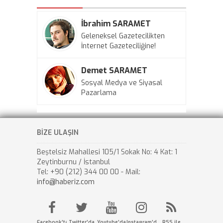
İbrahim SARAMET
Geleneksel Gazetecilikten
İnternet Gazeteciliğine!
Demet SARAMET
Sosyal Medya ve Siyasal
Pazarlama
BİZE ULAŞIN
Beştelsiz Mahallesi 105/1 Sokak No: 4 Kat: 1
Zeytinburnu / İstanbul
Tel: +90 (212) 344 00 00 - Mail:
info@haberiz.com
Facebook'ta
Twitter'da
Youtube'da
Instagram'da
RSS ile