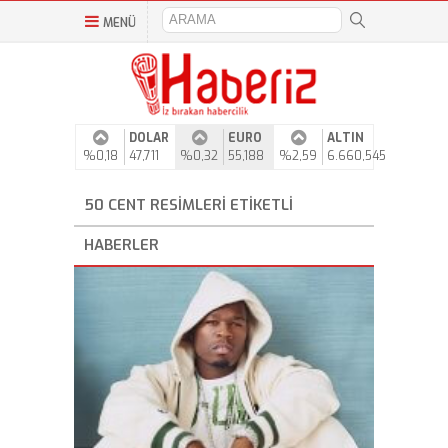
MENÜ
DOLAR
EURO
ALTIN
%0,18
47,711
%0,32
55,188
%2,59
6.660,545
50 CENT RESIMLERI ETIKETLI
HABERLER