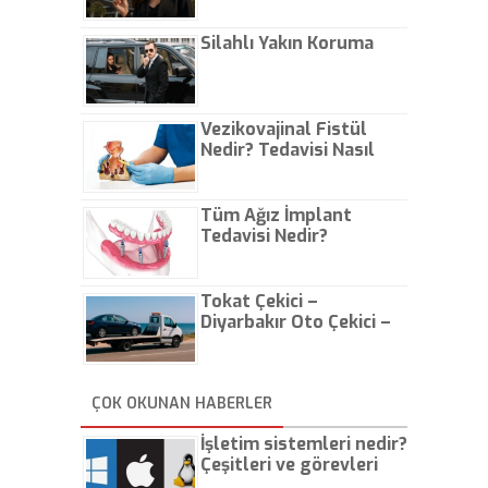
Çıkarın
Silahlı Yakın Koruma
Vezikovajinal Fistül
Nedir? Tedavisi Nasıl
Olur?
Tüm Ağız İmplant
Tedavisi Nedir?
Tokat Çekici –
Diyarbakır Oto Çekici –
İstanbul Oto Çekici
ÇOK OKUNAN HABERLER
İşletim sistemleri nedir?
Çeşitleri ve görevleri
nelerdir?