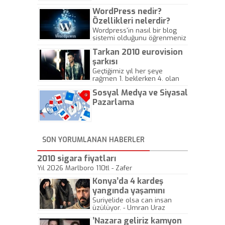
WordPress nedir?
Özellikleri nelerdir?
Wordpress'in nasıl bir blog
sistemi olduğunu öğrenmeniz
için hazırlanmış bir yazıdır.
Tarkan 2010 eurovision
şarkısı
Geçtiğimiz yıl her şeye
rağmen 1. beklerken 4. olan
hadiseli Türkiye, sadece vücut
Sosyal Medya ve Siyasal
gösterisinin bu yarışmada
önemli olmadığını anlamıştır.
Pazarlama
Bu yıl Megastar Tarkan
geliyor, sahneye!
SON YORUMLANAN HABERLER
2010 sigara fiyatları
Yıl 2026 Marlboro 110tl - Zafer
Konya’da 4 kardeş
yangında yaşamını
yitirdi
Suriyelide olsa can insan
üzülüyor. - Umran Uraz
’Nazara geliriz kamyon