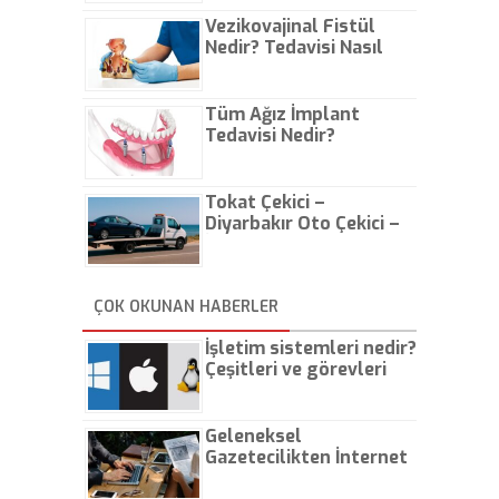
Vezikovajinal Fistül
Nedir? Tedavisi Nasıl
Olur?
Tüm Ağız İmplant
Tedavisi Nedir?
Tokat Çekici –
Diyarbakır Oto Çekici –
İstanbul Oto Çekici
ÇOK OKUNAN HABERLER
İşletim sistemleri nedir?
Çeşitleri ve görevleri
nelerdir?
Geleneksel
Gazetecilikten İnternet
Gazeteciliğine!