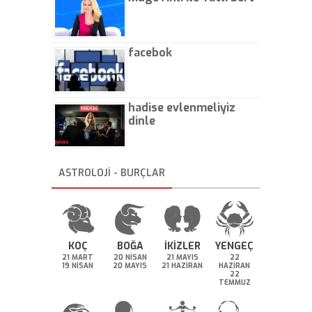
facebok
hadise evlenmeliyiz
dinle
ASTROLOJİ - BURÇLAR
KOÇ
BOĞA
İKİZLER
YENGEÇ
21 MART
20 NİSAN
21 MAYIS
22
19 NİSAN
20 MAYIS
21 HAZİRAN
HAZİRAN
22
TEMMUZ