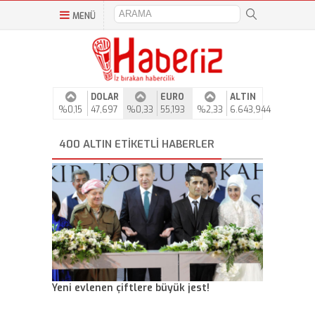
MENÜ
DOLAR
EURO
ALTIN
%0,15
47,697
%0,33
55,193
%2,33
6.643,944
400 ALTIN ETIKETLI HABERLER
Yeni evlenen çiftlere büyük jest!