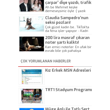
çarpar’ diye yazdı, trafik
kazasında öldü!
Ah be Mehmet keşke
demeseysiniz öyle :( yazık
canlara.... - Abdullah Kadir
Claudia Sampedro’nun
seksi pozları!
Çok güzel kadın be.. TikTok'ta
da fena işler yapıyor. - Kadri
Beylik
200 lira masraf çıkaran
noter şartı kalktı!
Kan emici noterler. En ufak bir
evrakı bile çok pahalıya
yapıyorlar. Allah ellerine
düşürmesin. Çok paranızı
ÇOK YORUMLANAN HABERLER
kaptırıyorsunuz. - Kayhan
Gezenti
Kız Erkek MSN Adresleri
TRT1 Stadyum Programı
Müge Anlı ile Tatlı Sert