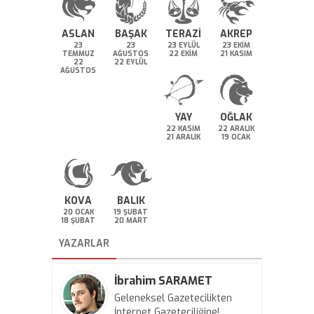
ASLAN
BAŞAK
TERAZİ
AKREP
23
23
23 EYLÜL
23 EKİM
TEMMUZ
AĞUSTOS
22 EKİM
21 KASIM
22
22 EYLÜL
AĞUSTOS
YAY
OĞLAK
22 KASIM
22 ARALIK
21 ARALIK
19 OCAK
KOVA
BALIK
20 OCAK
19 ŞUBAT
18 ŞUBAT
20 MART
YAZARLAR
İbrahim SARAMET
Geleneksel Gazetecilikten
İnternet Gazeteciliğine!