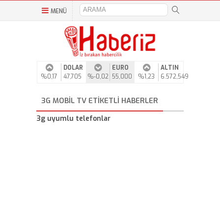
MENÜ
DOLAR
EURO
ALTIN
%0,17
47,705
%-0,02
55,000
%1,23
6.572,549
3G MOBIL TV ETIKETLI HABERLER
3g uyumlu telefonlar