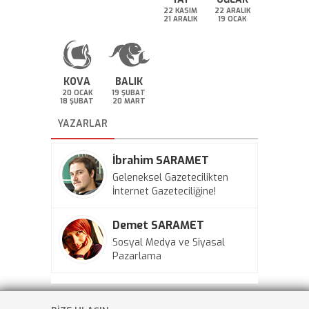
22 KASIM
22 ARALIK
21 ARALIK
19 OCAK
KOVA
BALIK
20 OCAK
19 ŞUBAT
18 ŞUBAT
20 MART
YAZARLAR
İbrahim SARAMET
Geleneksel Gazetecilikten
İnternet Gazeteciliğine!
Demet SARAMET
Sosyal Medya ve Siyasal
Pazarlama