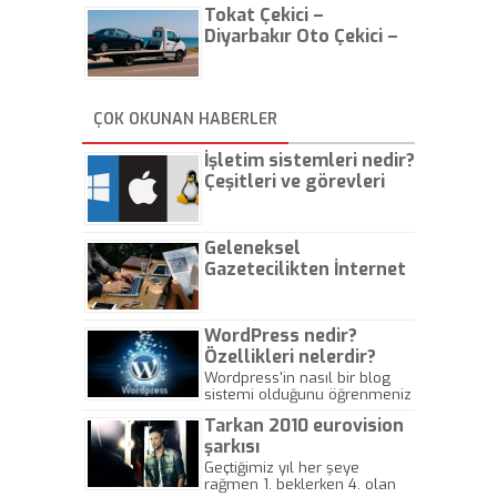
Tokat Çekici –
Diyarbakır Oto Çekici –
İstanbul Oto Çekici
ÇOK OKUNAN HABERLER
İşletim sistemleri nedir?
Çeşitleri ve görevleri
nelerdir?
Geleneksel
Gazetecilikten İnternet
Gazeteciliğine!
WordPress nedir?
Özellikleri nelerdir?
Wordpress'in nasıl bir blog
sistemi olduğunu öğrenmeniz
için hazırlanmış bir yazıdır.
Tarkan 2010 eurovision
şarkısı
Geçtiğimiz yıl her şeye
rağmen 1. beklerken 4. olan