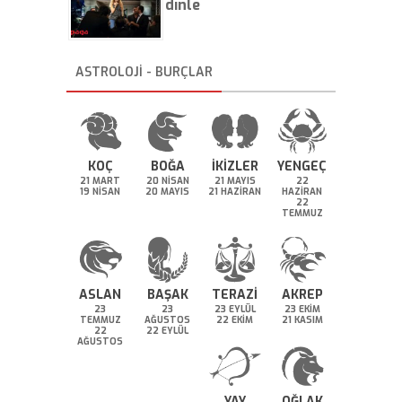
dinle
ASTROLOJİ - BURÇLAR
KOÇ
BOĞA
İKİZLER
YENGEÇ
21 MART
20 NİSAN
21 MAYIS
22
19 NİSAN
20 MAYIS
21 HAZİRAN
HAZİRAN
22
TEMMUZ
ASLAN
BAŞAK
TERAZİ
AKREP
23
23
23 EYLÜL
23 EKİM
TEMMUZ
AĞUSTOS
22 EKİM
21 KASIM
22
22 EYLÜL
AĞUSTOS
YAY
OĞLAK