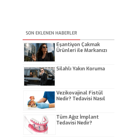
SON EKLENEN HABERLER
Eşantiyon Çakmak
Ürünleri ile Markanızı
Günlük Hayatta Öne
Çıkarın
Silahlı Yakın Koruma
Vezikovajinal Fistül
Nedir? Tedavisi Nasıl
Olur?
Tüm Ağız İmplant
Tedavisi Nedir?