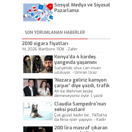
hadiseli Türkiye, sadece vücut
Sosyal Medya ve Siyasal
gösterisinin bu yarışmada
önemli olmadığını anlamıştır.
Pazarlama
Bu yıl Megastar Tarkan
geliyor, sahneye!
SON YORUMLANAN HABERLER
2010 sigara fiyatları
Yıl 2026 Marlboro 110tl - Zafer
Konya’da 4 kardeş
yangında yaşamını
yitirdi
Suriyelide olsa can insan
üzülüyor. - Umran Uraz
’Nazara geliriz kamyon
çarpar’ diye yazdı, trafik
kazasında öldü!
Ah be Mehmet keşke
demeseysiniz öyle :( yazık
canlara.... - Abdullah Kadir
Claudia Sampedro’nun
seksi pozları!
Çok güzel kadın be.. TikTok'ta
da fena işler yapıyor. - Kadri
Beylik
200 lira masraf çıkaran