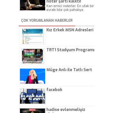
noter şartı kalktı!
Kan emici noterler. En ufak bir
evrakı bile çok pahalıya
yapıyorlar. Allah ellerine
düşürmesin. Çok paranızı
ÇOK YORUMLANAN HABERLER
kaptırıyorsunuz. - Kayhan
Gezenti
Kız Erkek MSN Adresleri
TRT1 Stadyum Programı
Müge Anlı ile Tatlı Sert
facebok
hadise evlenmeliyiz