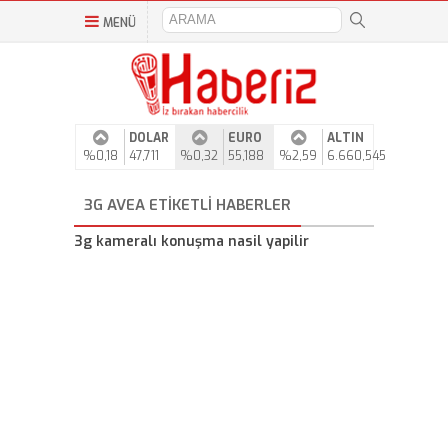
MENÜ
DOLAR
EURO
ALTIN
%0,18
47,711
%0,32
55,188
%2,59
6.660,545
3G AVEA ETIKETLI HABERLER
3g kameralı konuşma nasil yapilir