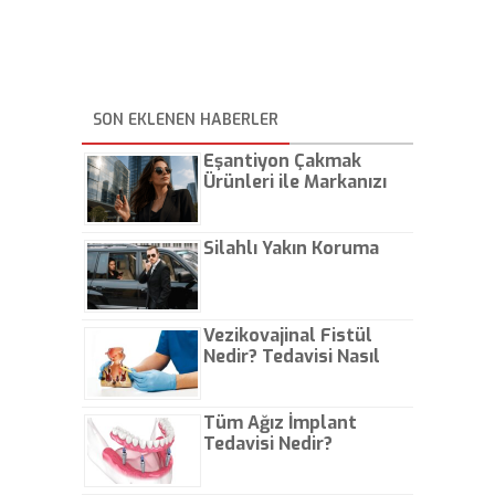
SON EKLENEN HABERLER
Eşantiyon Çakmak
Ürünleri ile Markanızı
Günlük Hayatta Öne
Çıkarın
Silahlı Yakın Koruma
Vezikovajinal Fistül
Nedir? Tedavisi Nasıl
Olur?
Tüm Ağız İmplant
Tedavisi Nedir?