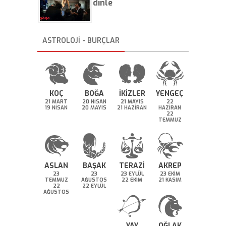
dinle
ASTROLOJİ - BURÇLAR
KOÇ
BOĞA
İKİZLER
YENGEÇ
21 MART
20 NİSAN
21 MAYIS
22
19 NİSAN
20 MAYIS
21 HAZİRAN
HAZİRAN
22
TEMMUZ
ASLAN
BAŞAK
TERAZİ
AKREP
23
23
23 EYLÜL
23 EKİM
TEMMUZ
AĞUSTOS
22 EKİM
21 KASIM
22
22 EYLÜL
AĞUSTOS
YAY
OĞLAK