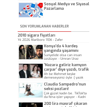
hadiseli Türkiye, sadece vücut
Sosyal Medya ve Siyasal
gösterisinin bu yarışmada
önemli olmadığını anlamıştır.
Pazarlama
Bu yıl Megastar Tarkan
geliyor, sahneye!
SON YORUMLANAN HABERLER
2010 sigara fiyatları
Yıl 2026 Marlboro 110tl - Zafer
Konya’da 4 kardeş
yangında yaşamını
yitirdi
Suriyelide olsa can insan
üzülüyor. - Umran Uraz
’Nazara geliriz kamyon
çarpar’ diye yazdı, trafik
kazasında öldü!
Ah be Mehmet keşke
demeseysiniz öyle :( yazık
canlara.... - Abdullah Kadir
Claudia Sampedro’nun
seksi pozları!
Çok güzel kadın be.. TikTok'ta
da fena işler yapıyor. - Kadri
Beylik
200 lira masraf çıkaran