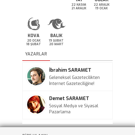
22 KASIM
22 ARALIK
21 ARALIK
19 OCAK
KOVA
BALIK
20 OCAK
19 ŞUBAT
18 ŞUBAT
20 MART
YAZARLAR
İbrahim SARAMET
Geleneksel Gazetecilikten
İnternet Gazeteciliğine!
Demet SARAMET
Sosyal Medya ve Siyasal
Pazarlama