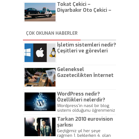
Tokat Çekici –
Diyarbakır Oto Çekici –
İstanbul Oto Çekici
ÇOK OKUNAN HABERLER
İşletim sistemleri nedir?
Çeşitleri ve görevleri
nelerdir?
Geleneksel
Gazetecilikten İnternet
Gazeteciliğine!
WordPress nedir?
Özellikleri nelerdir?
Wordpress'in nasıl bir blog
sistemi olduğunu öğrenmeniz
için hazırlanmış bir yazıdır.
Tarkan 2010 eurovision
şarkısı
Geçtiğimiz yıl her şeye
rağmen 1. beklerken 4. olan