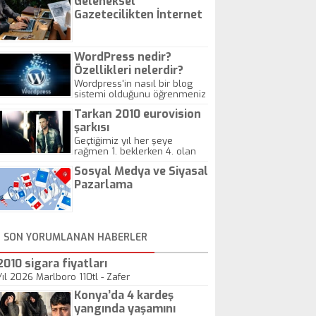
Geleneksel
Gazetecilikten İnternet
Gazeteciliğine!
WordPress nedir?
Özellikleri nelerdir?
Wordpress'in nasıl bir blog
sistemi olduğunu öğrenmeniz
için hazırlanmış bir yazıdır.
Tarkan 2010 eurovision
şarkısı
Geçtiğimiz yıl her şeye
rağmen 1. beklerken 4. olan
hadiseli Türkiye, sadece vücut
Sosyal Medya ve Siyasal
gösterisinin bu yarışmada
önemli olmadığını anlamıştır.
Pazarlama
Bu yıl Megastar Tarkan
geliyor, sahneye!
SON YORUMLANAN HABERLER
2010 sigara fiyatları
Yıl 2026 Marlboro 110tl - Zafer
Konya’da 4 kardeş
yangında yaşamını