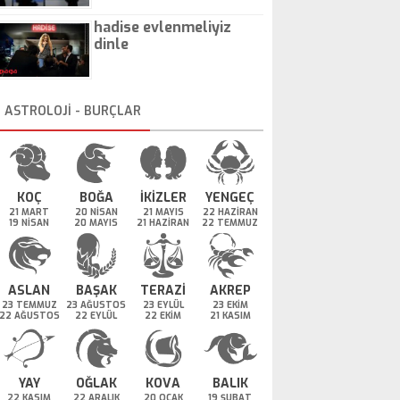
hadise evlenmeliyiz
dinle
ASTROLOJİ - BURÇLAR
KOÇ
BOĞA
İKİZLER
YENGEÇ
21 MART
20 NİSAN
21 MAYIS
22 HAZİRAN
19 NİSAN
20 MAYIS
21 HAZİRAN
22 TEMMUZ
ASLAN
BAŞAK
TERAZİ
AKREP
23 TEMMUZ
23 AĞUSTOS
23 EYLÜL
23 EKİM
22 AĞUSTOS
22 EYLÜL
22 EKİM
21 KASIM
YAY
OĞLAK
KOVA
BALIK
22 KASIM
22 ARALIK
20 OCAK
19 ŞUBAT