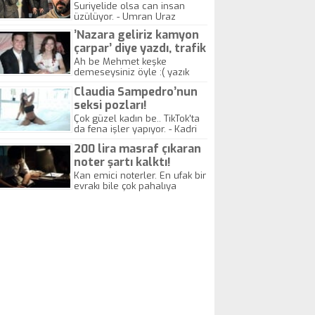
yitirdi
Suriyelide olsa can insan
üzülüyor. - Umran Uraz
’Nazara geliriz kamyon
çarpar’ diye yazdı, trafik
kazasında öldü!
Ah be Mehmet keşke
demeseysiniz öyle :( yazık
canlara.... - Abdullah Kadir
Claudia Sampedro’nun
seksi pozları!
Çok güzel kadın be.. TikTok'ta
da fena işler yapıyor. - Kadri
Beylik
200 lira masraf çıkaran
noter şartı kalktı!
Kan emici noterler. En ufak bir
evrakı bile çok pahalıya
yapıyorlar. Allah ellerine
düşürmesin. Çok paranızı
kaptırıyorsunuz. - Kayhan
Gezenti