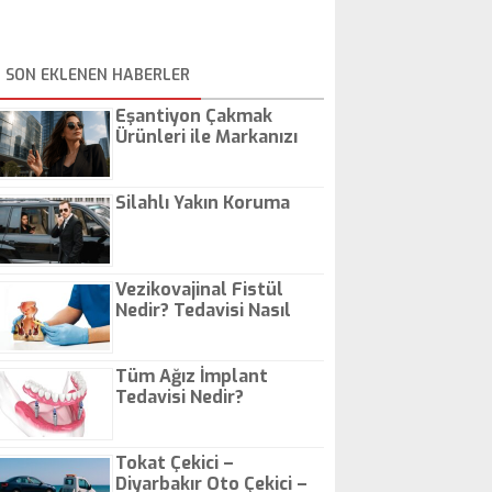
SON EKLENEN HABERLER
Eşantiyon Çakmak
Ürünleri ile Markanızı
Günlük Hayatta Öne
Çıkarın
Silahlı Yakın Koruma
Vezikovajinal Fistül
Nedir? Tedavisi Nasıl
Olur?
Tüm Ağız İmplant
Tedavisi Nedir?
Tokat Çekici –
Diyarbakır Oto Çekici –