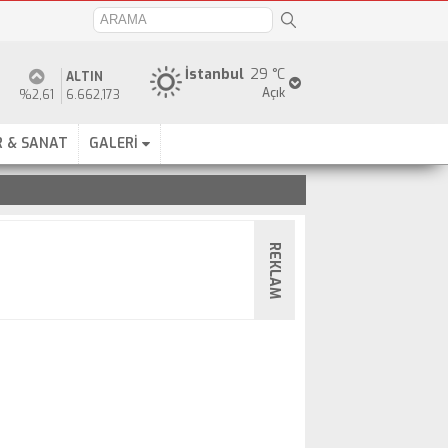
İstanbul
29 °C
ALTIN
Açık
%2,61
6.662,173
 & SANAT
GALERİ
REKLAM