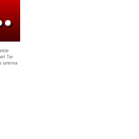
anize
et Tor
e sınırına