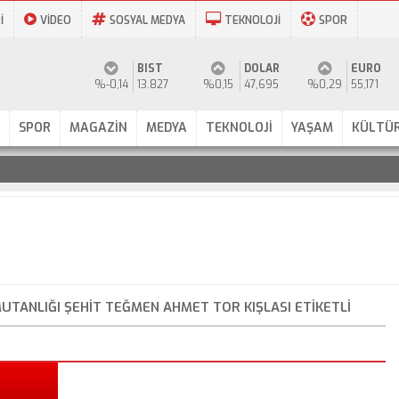
İ
VİDEO
SOSYAL MEDYA
TEKNOLOJİ
SPOR
BIST
DOLAR
EURO
%-0,14
13.827
%0,15
47,695
%0,29
55,171
SPOR
MAGAZİN
MEDYA
TEKNOLOJİ
YAŞAM
KÜLTÜR
UTANLIĞI ŞEHIT TEĞMEN AHMET TOR KIŞLASI ETIKETLI