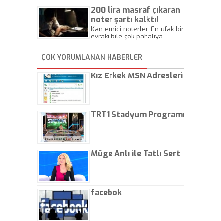
Beylik
200 lira masraf çıkaran
noter şartı kalktı!
Kan emici noterler. En ufak bir
evrakı bile çok pahalıya
yapıyorlar. Allah ellerine
düşürmesin. Çok paranızı
ÇOK YORUMLANAN HABERLER
kaptırıyorsunuz. - Kayhan
Gezenti
Kız Erkek MSN Adresleri
TRT1 Stadyum Programı
Müge Anlı ile Tatlı Sert
facebok