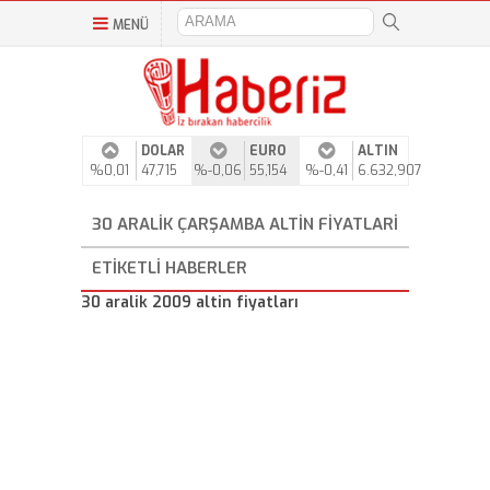
MENÜ
DOLAR
EURO
ALTIN
%0,01
47,715
%-0,06
55,154
%-0,41
6.632,907
30 ARALIK ÇARŞAMBA ALTIN FIYATLARI
ETIKETLI HABERLER
30 aralik 2009 altin fiyatları