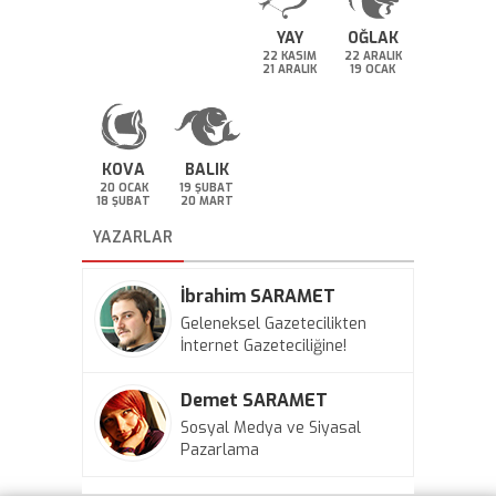
YAY
OĞLAK
22 KASIM
22 ARALIK
21 ARALIK
19 OCAK
KOVA
BALIK
20 OCAK
19 ŞUBAT
18 ŞUBAT
20 MART
YAZARLAR
İbrahim SARAMET
Geleneksel Gazetecilikten
İnternet Gazeteciliğine!
Demet SARAMET
Sosyal Medya ve Siyasal
Pazarlama