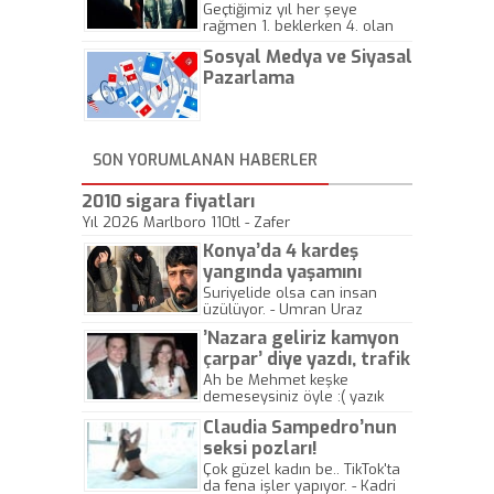
Geçtiğimiz yıl her şeye
rağmen 1. beklerken 4. olan
hadiseli Türkiye, sadece vücut
Sosyal Medya ve Siyasal
gösterisinin bu yarışmada
önemli olmadığını anlamıştır.
Pazarlama
Bu yıl Megastar Tarkan
geliyor, sahneye!
SON YORUMLANAN HABERLER
2010 sigara fiyatları
Yıl 2026 Marlboro 110tl - Zafer
Konya’da 4 kardeş
yangında yaşamını
yitirdi
Suriyelide olsa can insan
üzülüyor. - Umran Uraz
’Nazara geliriz kamyon
çarpar’ diye yazdı, trafik
kazasında öldü!
Ah be Mehmet keşke
demeseysiniz öyle :( yazık
canlara.... - Abdullah Kadir
Claudia Sampedro’nun
seksi pozları!
Çok güzel kadın be.. TikTok'ta
da fena işler yapıyor. - Kadri