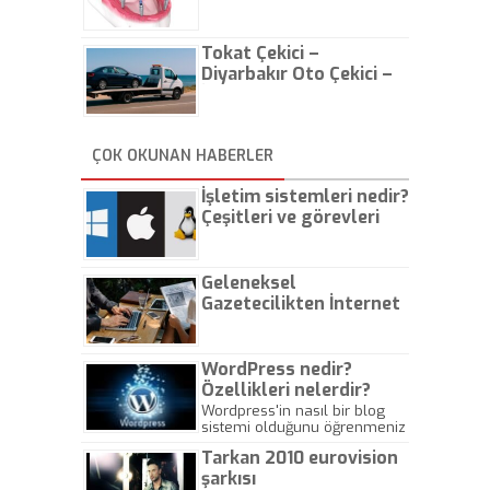
Tokat Çekici –
Diyarbakır Oto Çekici –
İstanbul Oto Çekici
ÇOK OKUNAN HABERLER
İşletim sistemleri nedir?
Çeşitleri ve görevleri
nelerdir?
Geleneksel
Gazetecilikten İnternet
Gazeteciliğine!
WordPress nedir?
Özellikleri nelerdir?
Wordpress'in nasıl bir blog
sistemi olduğunu öğrenmeniz
için hazırlanmış bir yazıdır.
Tarkan 2010 eurovision
şarkısı