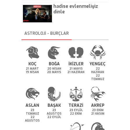
hadise evlenmeliyiz
dinle
ASTROLOJİ - BURÇLAR
KOÇ
BOĞA
İKİZLER
YENGEÇ
21 MART
20 NİSAN
21 MAYIS
22
19 NİSAN
20 MAYIS
21 HAZİRAN
HAZİRAN
22
TEMMUZ
ASLAN
BAŞAK
TERAZİ
AKREP
23
23
23 EYLÜL
23 EKİM
TEMMUZ
AĞUSTOS
22 EKİM
21 KASIM
22
22 EYLÜL
AĞUSTOS