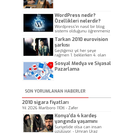
Gazeteciliğine!
WordPress nedir?
Özellikleri nelerdir?
Wordpress'in nasıl bir blog
sistemi olduğunu öğrenmeniz
için hazırlanmış bir yazıdır.
Tarkan 2010 eurovision
şarkısı
Geçtiğimiz yıl her şeye
rağmen 1. beklerken 4. olan
hadiseli Türkiye, sadece vücut
Sosyal Medya ve Siyasal
gösterisinin bu yarışmada
önemli olmadığını anlamıştır.
Pazarlama
Bu yıl Megastar Tarkan
geliyor, sahneye!
SON YORUMLANAN HABERLER
2010 sigara fiyatları
Yıl 2026 Marlboro 110tl - Zafer
Konya’da 4 kardeş
yangında yaşamını
yitirdi
Suriyelide olsa can insan
üzülüyor. - Umran Uraz