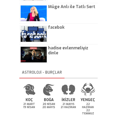
Müge Anlı ile Tatlı Sert
facebok
hadise evlenmeliyiz
dinle
ASTROLOJİ - BURÇLAR
KOÇ
BOĞA
İKİZLER
YENGEÇ
21 MART
20 NİSAN
21 MAYIS
22
19 NİSAN
20 MAYIS
21 HAZİRAN
HAZİRAN
22
TEMMUZ