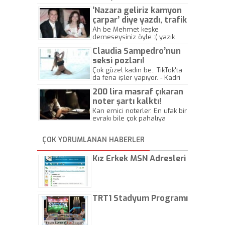
’Nazara geliriz kamyon
çarpar’ diye yazdı, trafik
kazasında öldü!
Ah be Mehmet keşke
demeseysiniz öyle :( yazık
canlara.... - Abdullah Kadir
Claudia Sampedro’nun
seksi pozları!
Çok güzel kadın be.. TikTok'ta
da fena işler yapıyor. - Kadri
Beylik
200 lira masraf çıkaran
noter şartı kalktı!
Kan emici noterler. En ufak bir
evrakı bile çok pahalıya
yapıyorlar. Allah ellerine
düşürmesin. Çok paranızı
ÇOK YORUMLANAN HABERLER
kaptırıyorsunuz. - Kayhan
Gezenti
Kız Erkek MSN Adresleri
TRT1 Stadyum Programı