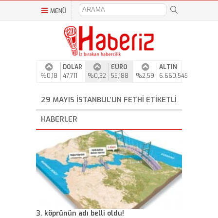
MENÜ
DOLAR
EURO
ALTIN
%0,18
47,711
%0,32
55,188
%2,59
6.660,545
29 MAYIS İSTANBUL’UN FETHI ETIKETLI
HABERLER
3. köprünün adı belli oldu!