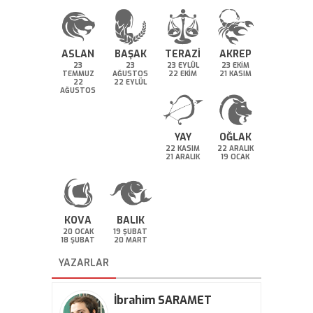
ASLAN
BAŞAK
TERAZİ
AKREP
23
23
23 EYLÜL
23 EKİM
TEMMUZ
AĞUSTOS
22 EKİM
21 KASIM
22
22 EYLÜL
AĞUSTOS
YAY
OĞLAK
22 KASIM
22 ARALIK
21 ARALIK
19 OCAK
KOVA
BALIK
20 OCAK
19 ŞUBAT
18 ŞUBAT
20 MART
YAZARLAR
İbrahim SARAMET