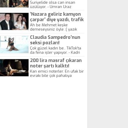
yitirdi
Suriyelide olsa can insan
üzülüyor. - Umran Uraz
’Nazara geliriz kamyon
çarpar’ diye yazdı, trafik
kazasında öldü!
Ah be Mehmet keşke
demeseysiniz öyle :( yazık
canlara.... - Abdullah Kadir
Claudia Sampedro’nun
seksi pozları!
Çok güzel kadın be.. TikTok'ta
da fena işler yapıyor. - Kadri
Beylik
200 lira masraf çıkaran
noter şartı kalktı!
Kan emici noterler. En ufak bir
evrakı bile çok pahalıya
yapıyorlar. Allah ellerine
düşürmesin. Çok paranızı
kaptırıyorsunuz. - Kayhan
Gezenti