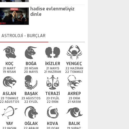
hadise evlenmeliyiz
dinle
ASTROLOJİ - BURÇLAR
KOÇ
BOĞA
İKİZLER
YENGEÇ
21 MART
20 NİSAN
21 MAYIS
22 HAZİRAN
19 NİSAN
20 MAYIS
21 HAZİRAN
22 TEMMUZ
ASLAN
BAŞAK
TERAZİ
AKREP
23 TEMMUZ
23 AĞUSTOS
23 EYLÜL
23 EKİM
22 AĞUSTOS
22 EYLÜL
22 EKİM
21 KASIM
YAY
OĞLAK
KOVA
BALIK
22 KASIM
22 ARALIK
20 OCAK
19 ŞUBAT