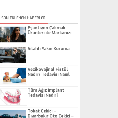
SON EKLENEN HABERLER
Eşantiyon Çakmak
Ürünleri ile Markanızı
Günlük Hayatta Öne
Çıkarın
Silahlı Yakın Koruma
Vezikovajinal Fistül
Nedir? Tedavisi Nasıl
Olur?
Tüm Ağız İmplant
Tedavisi Nedir?
Tokat Çekici –
Diyarbakır Oto Çekici –