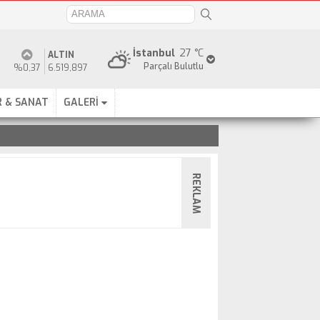
İstanbul
27 °C
ALTIN
Parçalı Bulutlu
%0,37
6.519,897
 & SANAT
GALERİ
REKLAM