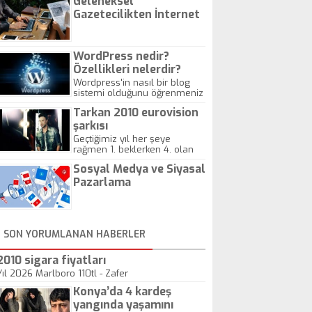
Geleneksel
Gazetecilikten İnternet
Gazeteciliğine!
WordPress nedir?
Özellikleri nelerdir?
Wordpress'in nasıl bir blog
sistemi olduğunu öğrenmeniz
için hazırlanmış bir yazıdır.
Tarkan 2010 eurovision
şarkısı
Geçtiğimiz yıl her şeye
rağmen 1. beklerken 4. olan
hadiseli Türkiye, sadece vücut
Sosyal Medya ve Siyasal
gösterisinin bu yarışmada
önemli olmadığını anlamıştır.
Pazarlama
Bu yıl Megastar Tarkan
geliyor, sahneye!
SON YORUMLANAN HABERLER
2010 sigara fiyatları
Yıl 2026 Marlboro 110tl - Zafer
Konya’da 4 kardeş
yangında yaşamını