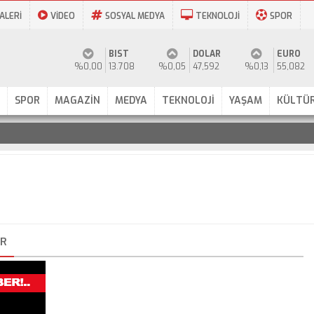
ALERİ
VİDEO
SOSYAL MEDYA
TEKNOLOJİ
SPOR
BIST
DOLAR
EURO
%0,00
13.708
%0,05
47,592
%0,13
55,082
SPOR
MAGAZİN
MEDYA
TEKNOLOJİ
YAŞAM
KÜLTÜR
ER