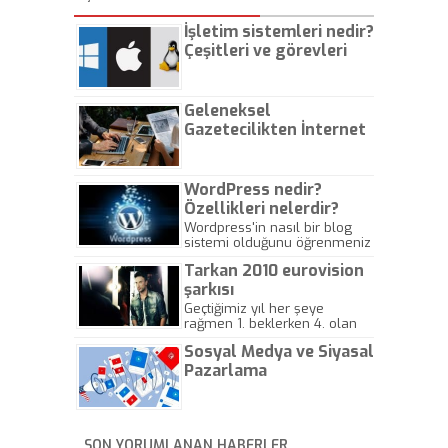
İşletim sistemleri nedir?
Çeşitleri ve görevleri
nelerdir?
Geleneksel
Gazetecilikten İnternet
Gazeteciliğine!
WordPress nedir?
Özellikleri nelerdir?
Wordpress'in nasıl bir blog
sistemi olduğunu öğrenmeniz
için hazırlanmış bir yazıdır.
Tarkan 2010 eurovision
şarkısı
Geçtiğimiz yıl her şeye
rağmen 1. beklerken 4. olan
hadiseli Türkiye, sadece vücut
Sosyal Medya ve Siyasal
gösterisinin bu yarışmada
önemli olmadığını anlamıştır.
Pazarlama
Bu yıl Megastar Tarkan
geliyor, sahneye!
SON YORUMLANAN HABERLER