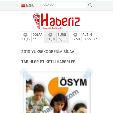
MENÜ
DOLAR
EURO
ALTIN
%0,16
47,699
%0,31
55,181
%2,50
6.655,077
2010 YÜKSEKÖĞRENIM SINAV
TARIHLER ETIKETLI HABERLER