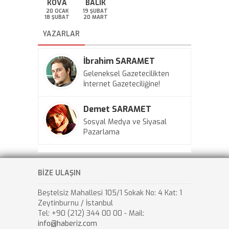
KOVA
BALIK
20 OCAK
19 ŞUBAT
18 ŞUBAT
20 MART
YAZARLAR
İbrahim SARAMET
Geleneksel Gazetecilikten
İnternet Gazeteciliğine!
Demet SARAMET
Sosyal Medya ve Siyasal
Pazarlama
BİZE ULAŞIN
Beştelsiz Mahallesi 105/1 Sokak No: 4 Kat: 1
Zeytinburnu / İstanbul
Tel: +90 (212) 344 00 00 - Mail:
info@haberiz.com