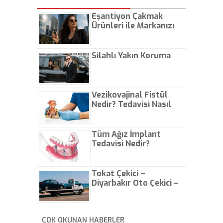
Eşantiyon Çakmak
Ürünleri ile Markanızı
Günlük Hayatta Öne
Çıkarın
Silahlı Yakın Koruma
Vezikovajinal Fistül
Nedir? Tedavisi Nasıl
Olur?
Tüm Ağız İmplant
Tedavisi Nedir?
Tokat Çekici –
Diyarbakır Oto Çekici –
İstanbul Oto Çekici
ÇOK OKUNAN HABERLER