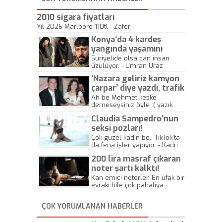
2010 sigara fiyatları
Yıl 2026 Marlboro 110tl - Zafer
Konya’da 4 kardeş
yangında yaşamını
yitirdi
Suriyelide olsa can insan
üzülüyor. - Umran Uraz
’Nazara geliriz kamyon
çarpar’ diye yazdı, trafik
kazasında öldü!
Ah be Mehmet keşke
demeseysiniz öyle :( yazık
canlara.... - Abdullah Kadir
Claudia Sampedro’nun
seksi pozları!
Çok güzel kadın be.. TikTok'ta
da fena işler yapıyor. - Kadri
Beylik
200 lira masraf çıkaran
noter şartı kalktı!
Kan emici noterler. En ufak bir
evrakı bile çok pahalıya
yapıyorlar. Allah ellerine
düşürmesin. Çok paranızı
ÇOK YORUMLANAN HABERLER
kaptırıyorsunuz. - Kayhan
Gezenti