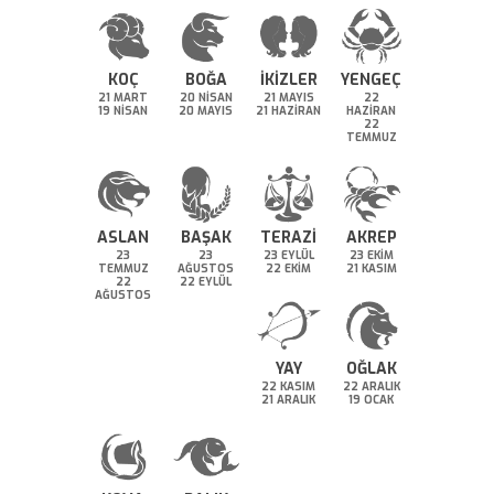
KOÇ
BOĞA
İKİZLER
YENGEÇ
21 MART
20 NİSAN
21 MAYIS
22
19 NİSAN
20 MAYIS
21 HAZİRAN
HAZİRAN
22
TEMMUZ
ASLAN
BAŞAK
TERAZİ
AKREP
23
23
23 EYLÜL
23 EKİM
TEMMUZ
AĞUSTOS
22 EKİM
21 KASIM
22
22 EYLÜL
AĞUSTOS
YAY
OĞLAK
22 KASIM
22 ARALIK
21 ARALIK
19 OCAK